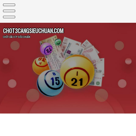
Skip
to
content
CHOT3CANGSIEUCHUAN.COM
CHỐT CẦU VÍP SIÊU CHUẨN