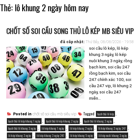
Thẻ:
lô khung 2 ngày hôm nay
CHỐT SỐ SOI CẦU SONG THỦ LÔ KÉP MB SIÊU VIP
đã câp nhật:
Thứ Bảy, 08/08/2026 - 19:58
soi cầu lô kép, lô kép
khung 3 ngày, lô kép
nuôi khung 3 ngày, rồng
bạch kim, soi cầu 247
rồng bạch kim, soi cầu
247 chính xác 100, soi
cầu 247 vip, lô khung 2
ngày, soi cầu 247
miễn…
Tagged
,
bạch thủ lô kép
Posted in
chốt số soi cầu mb siêu vip
,
,
,
bạch thủ lô kép khung 1 ngày
bạch thủ lô kép khung 2 ngày
bạch thủ lô khung 2 ngày
,
,
,
,
bạch thủ lô khung 3 ngày
lô kép khung 1 ngày
lô kép khung 2 ngày
lô kép khung 2 ngày 247
,
,
,
,
lô kép khung 3 ngày
lô kép khung 3 ngày 247
lô kép khung 5 ngày
lô kép nuôi khung 3 ngày