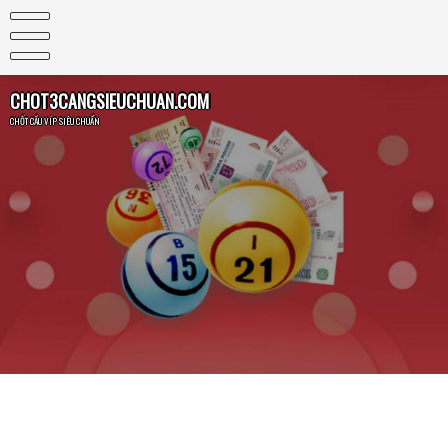
Skip
to
content
CHOT3CANGSIEUCHUAN.COM
CHỐT CẦU VÍP SIÊU CHUẨN