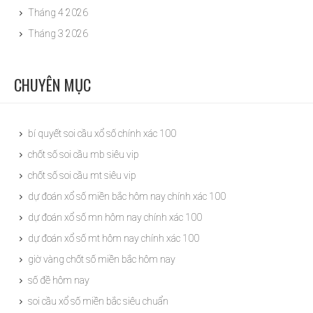
Tháng 4 2026
Tháng 3 2026
CHUYÊN MỤC
bí quyết soi cầu xổ số chính xác 100
chốt số soi cầu mb siêu vip
chốt số soi cầu mt siêu vip
dự đoán xổ số miền bắc hôm nay chính xác 100
dự đoán xổ số mn hôm nay chính xác 100
dự đoán xổ số mt hôm nay chính xác 100
giờ vàng chốt số miền bắc hôm nay
số đề hôm nay
soi cầu xổ số miền bắc siêu chuẩn