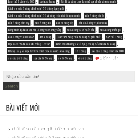
,
,
,
bạch thủ 3 càng vip 365
bachthu3cang
Bắt lô ba càng theo bạc nhớ cực chuẩn và cực nhanh
,
Cách soi cầu 3 càng chính xác 100 thông dụng nhất
,
,
Cách soi cầu 3 càng chính xác 100 và công thức chốt lô cực nhanh
cầu 3 càng chuẩn
,
,
,
,
cầu 3 càng hôm nay
cau 3 cang mn
cau ba cang vip
cầu de 3 càng vip hom nay
,
,
,
Công thức dự đoán soi cầu 3 càng theo bóng tổng
dàn 3 càng 4 số miền bắc
dàn 3 càng miễn phí
,
,
,
,
dàn 3 càng vip miền bắc
dàn 4 càng
Đánh theo công thức ba càng từ giải nhất
độc thủ 3 càng
,
,
Học cách rời đi sau khi thắng liên tục
Kiếm phần thưởng và sử dụng chúng để đánh lô ba càng
,
,
,
Những lưu ý và mẹo hay khi chính thức cá cược lô ba càng
số 3 càng
soi cầu 3 càng chính xác 100
ở
,
,
,
soi cầu đề 3 càng
soi cầu lô 3 càng
soi lô 3 càng
xổ số 3 càng
2 bình luận
soi
cầu
3
càng
chính
Search
xác
100
tỷ
BÀI VIẾT MỚI
ăn
luôn
cao
chốt số soi cầu song thủ đề mb siêu vip