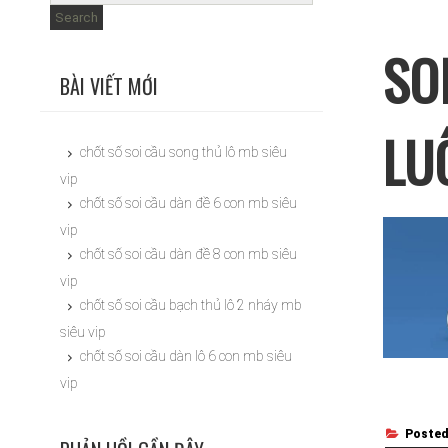
Search
SO
BÀI VIẾT MỚI
LU
chốt số soi cầu song thủ lô mb siêu
vip
chốt số soi cầu dàn đề 6 con mb siêu
vip
chốt số soi cầu dàn đề 8 con mb siêu
vip
chốt số soi cầu bạch thủ lô 2 nháy mb
siêu vip
chốt số soi cầu dàn lô 6 con mb siêu
vip
Posted