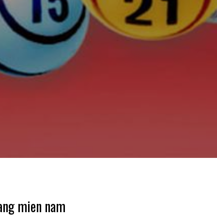
ang mien nam