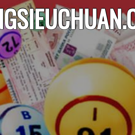
NGSIEUCHUAN.