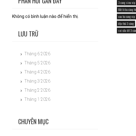
PHẢN HỒI GẦN ĐÂY
3 cang sieu vip
Bắt lô ba càng t
Không có bình luận nào để hiển thị.
cau ba cang vip
độc thủ 3 càng
soi cầu đề 3 cà
LƯU TRỮ
Tháng 6 2026
Tháng 5 2026
Tháng 4 2026
Tháng 3 2026
Tháng 2 2026
Tháng 1 2026
CHUYÊN MỤC