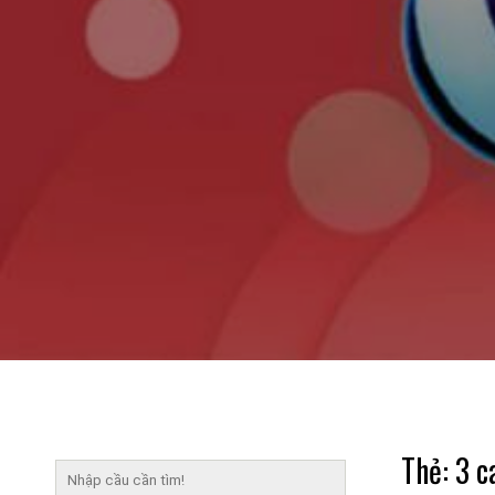
Thẻ:
3 c