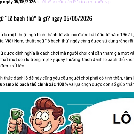
p ngày 05/05/2026 :
chốt số soi cầu dàn lô 10 con mb siêu vip
ữ “Lô bạch thủ” là gì? ngày 05/05/2026
hủ là một thuật ngữ hình thành từ văn nói được bắt đầu từ năm 1962 tạ
tại Việt Nam, thuật ngữ “lô bạch thủ” ngày càng được sử dụng rộng rãi
ủ được định nghĩa là cách chơi mà người chơi chỉ cần tham gia một vá
nhất một con lô trong một kỳ quay thưởng. Cách đánh lô bạch thủ không
 được rất lớn.
nh thức đánh lô đề này cũng yêu cầu người chơi phải có tinh thần, tâm l
ầu xsmb lô bạch thủ chính xác 100 %
và lựa chọn được con số giúp thắn