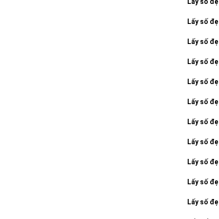
Lấy số đẹ
Lấy số đẹ
Lấy số đẹ
Lấy số đẹ
Lấy số đẹ
Lấy số đẹ
Lấy số đẹ
Lấy số đẹ
Lấy số đẹ
Lấy số đẹ
Lấy số đẹ