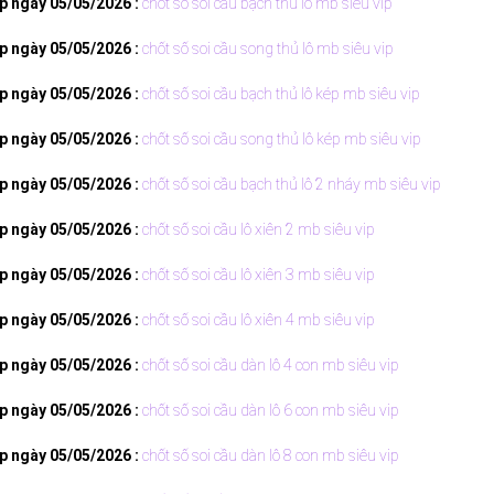
p ngày 05/05/2026 :
chốt số soi cầu bạch thủ lô mb siêu vip
p ngày 05/05/2026 :
chốt số soi cầu song thủ lô mb siêu vip
p ngày 05/05/2026 :
chốt số soi cầu bạch thủ lô kép mb siêu vip
p ngày 05/05/2026 :
chốt số soi cầu song thủ lô kép mb siêu vip
p ngày 05/05/2026 :
chốt số soi cầu bạch thủ lô 2 nháy mb siêu vip
p ngày 05/05/2026 :
chốt số soi cầu lô xiên 2 mb siêu vip
p ngày 05/05/2026 :
chốt số soi cầu lô xiên 3 mb siêu vip
p ngày 05/05/2026 :
chốt số soi cầu lô xiên 4 mb siêu vip
p ngày 05/05/2026 :
chốt số soi cầu dàn lô 4 con mb siêu vip
p ngày 05/05/2026 :
chốt số soi cầu dàn lô 6 con mb siêu vip
p ngày 05/05/2026 :
chốt số soi cầu dàn lô 8 con mb siêu vip