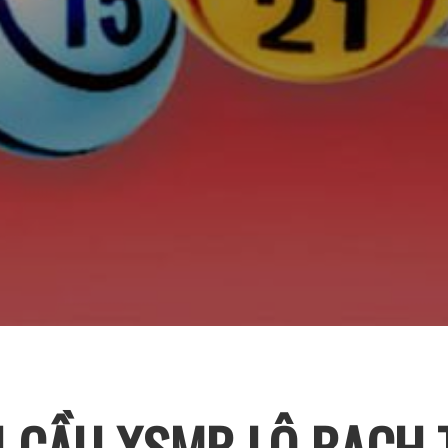
I CẦU XSMB LÔ BẠCH 