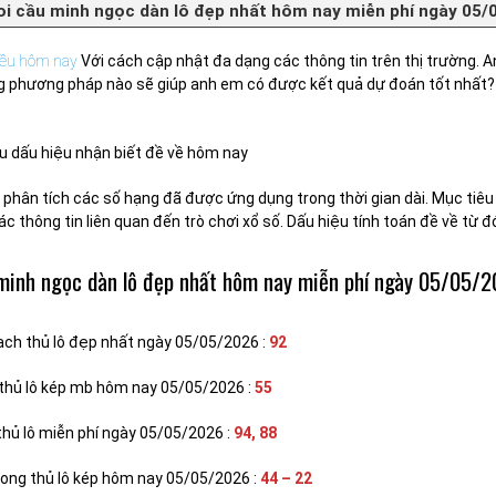
oi cầu minh ngọc dàn lô đẹp nhất hôm nay miễn phí ngày 05/
iều hôm nay
Với cách cập nhật đa dạng các thông tin trên thị trường. 
 phương pháp nào sẽ giúp anh em có được kết quả dự đoán tốt nhất? H
u dấu hiệu nhận biết đề về hôm nay
 phân tích các số hạng đã được ứng dụng trong thời gian dài. Mục tiêu
ác thông tin liên quan đến trò chơi xổ số. Dấu hiệu tính toán đề về từ 
 minh ngọc dàn lô đẹp nhất hôm nay miễn phí ngày 05/05/
ạch thủ lô đẹp nhất ngày 05/05/2026 :
92
thủ lô kép mb hôm nay 05/05/2026 :
55
thủ lô miễn phí ngày 05/05/2026 :
94, 88
ong thủ lô kép hôm nay 05/05/2026 :
44 – 22