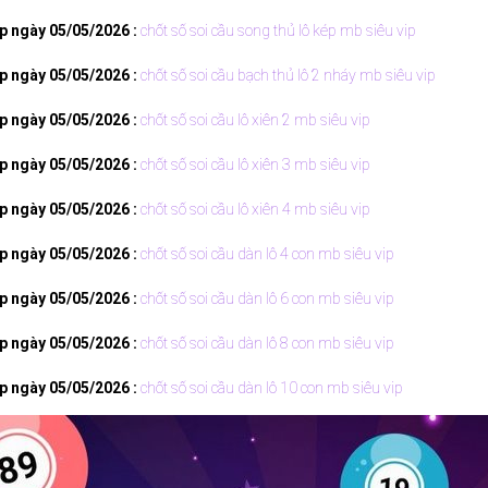
p ngày 05/05/2026 :
chốt số soi cầu song thủ lô kép mb siêu vip
p ngày 05/05/2026 :
chốt số soi cầu bạch thủ lô 2 nháy mb siêu vip
p ngày 05/05/2026 :
chốt số soi cầu lô xiên 2 mb siêu vip
p ngày 05/05/2026 :
chốt số soi cầu lô xiên 3 mb siêu vip
p ngày 05/05/2026 :
chốt số soi cầu lô xiên 4 mb siêu vip
p ngày 05/05/2026 :
chốt số soi cầu dàn lô 4 con mb siêu vip
p ngày 05/05/2026 :
chốt số soi cầu dàn lô 6 con mb siêu vip
p ngày 05/05/2026 :
chốt số soi cầu dàn lô 8 con mb siêu vip
p ngày 05/05/2026 :
chốt số soi cầu dàn lô 10 con mb siêu vip