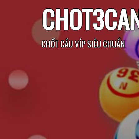
CHOT3CA
CHỐT CẦU VÍP SIÊU CHUẨN