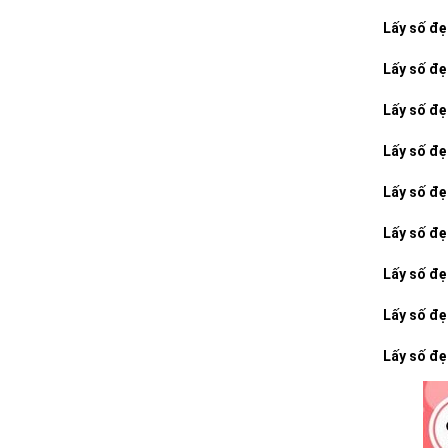
Lấy số đẹ
Lấy số đẹ
Lấy số đẹ
Lấy số đẹ
Lấy số đẹ
Lấy số đẹ
Lấy số đẹ
Lấy số đẹ
Lấy số đẹ