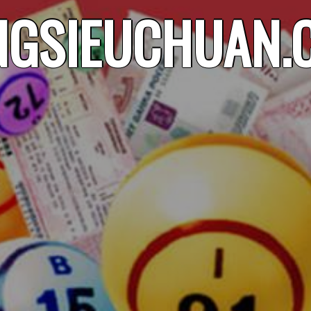
NGSIEUCHUAN.