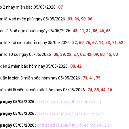
lô 2 nháy miền bắc 05/05/2026 :
87
àn lô 4 số miễn phí ngày 05/05/2026 :
93, 96, 90, 96
àn lô 6 số cực chuẩn ngày 05/05/2026 :
43, 11, 32, 06, 46, 63
àn lô 8 số siêu chuẩn ngày 05/05/2026 :
32, 69, 76, 67, 14, 53, 71, 52
àn lô 10 số ngày 05/05/2026 :
08, 39, 22, 27, 02, 42, 09, 88, 15, 80
ô xiên 2 miền bắc hôm nay 05/05/2026 :
08, 42
huẩn lô xiên 3 miền bắc hôm nay 05/05/2026 :
73, 41, 75
iễn phí lô xiên 4 miền bắc hôm nay 05/05/2026 :
74, 88, 44, 16
p ngày 05/05/2026 :
chốt số soi cầu bạch thủ lô mb siêu vip
p ngày 05/05/2026 :
chốt số soi cầu song thủ lô mb siêu vip
p ngày 05/05/2026 :
chốt số soi cầu bạch thủ lô kép mb siêu vip