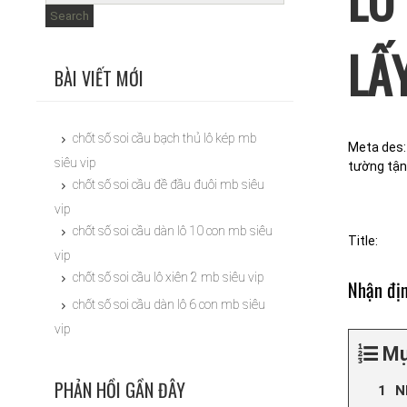
Search
LẤ
BÀI VIẾT MỚI
chốt số soi cầu bạch thủ lô kép mb
Meta des:
siêu vip
tường tận 
chốt số soi cầu đề đầu đuôi mb siêu
vip
chốt số soi cầu dàn lô 10 con mb siêu
Title:
vip
chốt số soi cầu lô xiên 2 mb siêu vip
Nhận địn
chốt số soi cầu dàn lô 6 con mb siêu
vip
Mụ
PHẢN HỒI GẦN ĐÂY
N