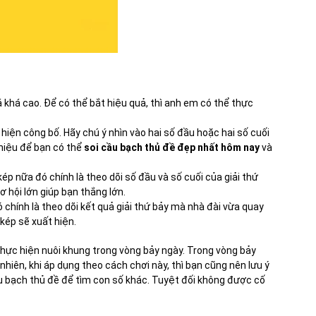
khá cao. Để có thể bắt hiệu quả, thì anh em có thể thực
hiện công bố. Hãy chú ý nhìn vào hai số đầu hoặc hai số cuối
 hiệu để bạn có thể
soi cầu bạch thủ đề đẹp nhất hôm nay
và
ép nữa đó chính là theo dõi số đầu và số cuối của giải thứ
ơ hội lớn giúp bạn thắng lớn.
chính là theo dõi kết quả giải thứ bảy mà nhà đài vừa quay
kép sẽ xuất hiện.
thực hiện nuôi khung trong vòng bảy ngày. Trong vòng bảy
nhiên, khi áp dụng theo cách chơi này, thì bạn cũng nên lưu ý
ầu bạch thủ đề để tìm con số khác. Tuyệt đối không được cố