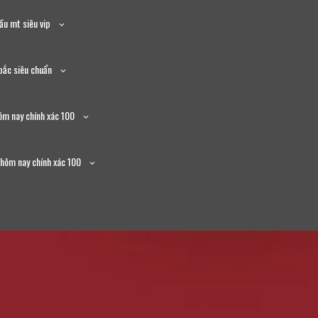
ầu mt siêu vip
 bắc siêu chuẩn
ôm nay chính xác 100
 hôm nay chính xác 100