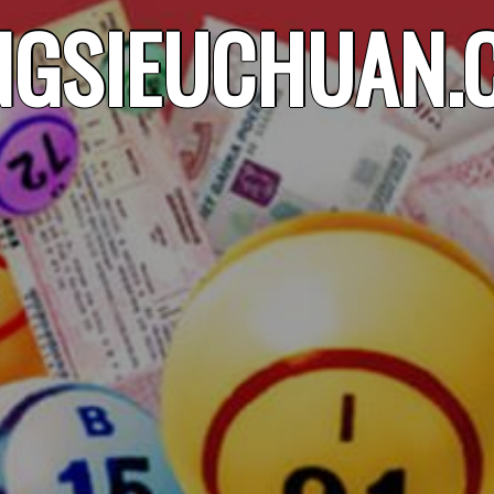
NGSIEUCHUAN.