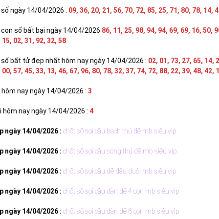
 số ngày 14/04/2026 :
09, 36, 20, 21, 56, 70, 72, 85, 25, 71, 80, 78, 14, 4
 con số bất bại ngày 14/04/2026
86, 11, 25, 98, 94, 94, 69, 69, 16, 50, 9
 15, 02, 31, 92, 32, 58
 số bất tử đẹp nhất hôm nay ngày 14/04/2026 :
02, 01, 73, 27, 65, 14, 2
 00, 57, 45, 33, 13, 46, 67, 96, 80, 78, 32, 37, 74, 72, 88, 22, 39, 48, 42, 
 hôm nay ngày 14/04/2026 :
3
i hôm nay ngày 14/04/2026 :
4
p ngày 14/04/2026 :
chốt số soi cầu bạch thủ đề mb siêu vip
p ngày 14/04/2026 :
chốt số soi cầu song thủ đề mb siêu vip
p ngày 14/04/2026 :
chốt số soi cầu đề đầu đuôi mb siêu vip
p ngày 14/04/2026 :
chốt số soi cầu dàn đề 4 con mb siêu vip
p ngày 14/04/2026 :
chốt số soi cầu dàn đề 6 con mb siêu vip