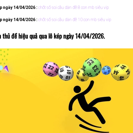
p ngày 14/04/2026 :
chốt số soi cầu dàn đề 8 con mb siêu vip
p ngày 14/04/2026 :
chốt số soi cầu dàn đề 10 con mb siêu vip
 thủ đề hiệu quả qua lô kép ngày 14/04/2026.