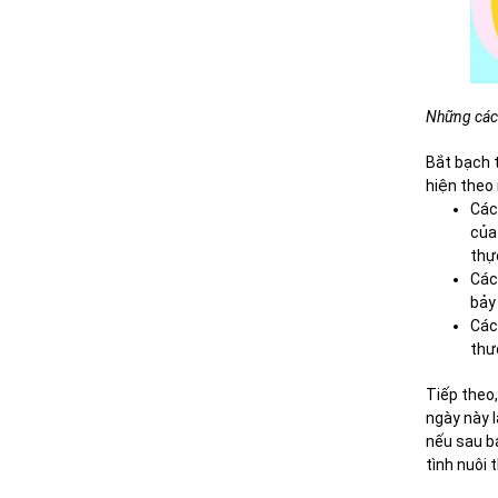
Những cách
Bắt bạch 
hiện theo
Các
của
thự
Các
bảy
Các
thư
Tiếp theo
ngày này l
nếu sau b
tình nuôi 