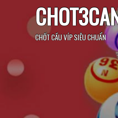
CHOT3CA
CHỐT CẦU VÍP SIÊU CHUẨN