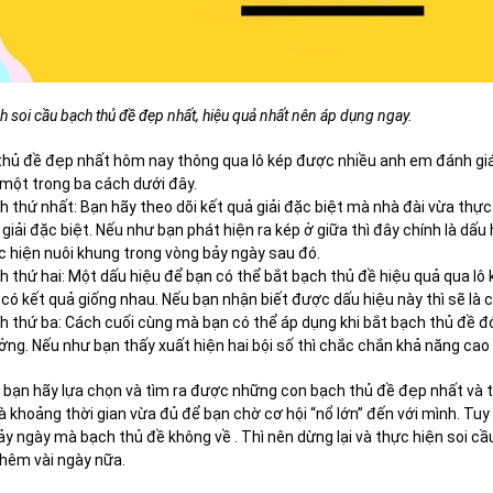
 soi cầu bạch thủ đề đẹp nhất, hiệu quả nhất nên áp dụng ngay.
thủ đề đẹp nhất hôm nay thông qua lô kép được nhiều anh em đánh giá 
 một trong ba cách dưới đây.
h thứ nhất: Bạn hãy theo dõi kết quả giải đặc biệt mà nhà đài vừa thực 
 giải đặc biệt. Nếu như bạn phát hiện ra kép ở giữa thì đây chính là dấu
c hiện nuôi khung trong vòng bảy ngày sau đó.
h thứ hai: Một dấu hiệu để bạn có thể bắt bạch thủ đề hiệu quả qua lô k
 có kết quả giống nhau. Nếu bạn nhận biết được dấu hiệu này thì sẽ là c
h thứ ba: Cách cuối cùng mà bạn có thể áp dụng khi bắt bạch thủ đề đó 
ởng. Nếu như bạn thấy xuất hiện hai bội số thì chắc chắn khả năng cao 
, bạn hãy lựa chọn và tìm ra được những con bạch thủ đề đẹp nhất và 
à khoảng thời gian vừa đủ để bạn chờ cơ hội “nổ lớn” đến với mình. Tuy 
ảy ngày mà bạch thủ đề không về . Thì nên dừng lại và thực hiện soi c
thêm vài ngày nữa.