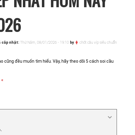
026
 câp nhật:
Thứ Năm, 08/01/2026 - 19:10
by
chốt cầu víp siêu chuẩn
o cũng đều muốn tìm hiểu. Vậy, hãy theo dõi 5 cách soi cầu
n
«
.