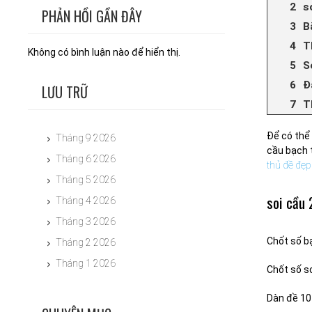
s
PHẢN HỒI GẦN ĐÂY
B
T
Không có bình luận nào để hiển thị.
S
Đ
LƯU TRỮ
T
Để có thể 
Tháng 9 2026
cầu bạch t
Tháng 6 2026
thủ đề đẹ
Tháng 5 2026
soi cầu
Tháng 4 2026
Tháng 3 2026
Chốt số b
Tháng 2 2026
Tháng 1 2026
Chốt số s
Dàn đề 10