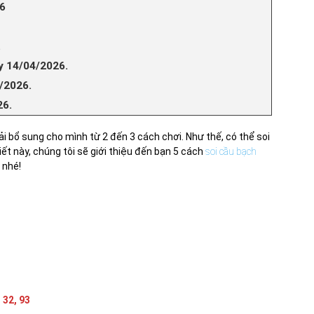
26
.
y 14/04/2026.
/2026.
26.
i bổ sung cho mình từ 2 đến 3 cách chơi. Như thế, có thể soi
ết này, chúng tôi sẽ giới thiệu đến bạn 5 cách
soi cầu bạch
 nhé!
, 32, 93