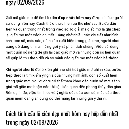
ngày 02/09/2026
Giải mã giấc mơ để tìm
l
ô xiên đẹp nhất hôm nay
được nhiều người
sử dụng hiện nay. Cách thức thực hiện cụ thể như sau: Bước đầu
tiên và quan trọng nhất trong việc soi lô giải mã giấc mơ là ghi chép
lại giấc mơ một cách chi tiết. Càng nhớ nhiều các chi tiết như hình
ảnh, con số, màu sắc, cảm xúc xuất hiện trong giấc mơ, người chơi
càng dễ dàng tìm ra những gợi ý và phân tích chúng. Việc sử dụng
một cuốn sổ riêng để ghi lại các giấc mơ và những con số liên quan
sẽ giúp lô thủ theo dõi và so sánh các giấc mơ một cách hệ thống.
Khi người chơi lô đề lô xiên ghi nhớ chi tiết giấc mơ chính xác, bước
tiếp theo là tìm kiếm ý nghĩa của những hình ảnh, con số xuất hiện
trong giấc mơ. Người chơi có thể tham khảo các cuốn sổ mơ, sách
giải mã giấc mơ hoặc các tài liệu liên quan đến phong thủy, dân gian.
Bên cạnh đó, việc tìm hiểu về ý nghĩa của các con số, màu sắc theo
quan niệm dân gian cũng có thể mang lại những gợi ý thú vị.
Cách tính cầu lô xiên đẹp nhất hôm nay hấp dẫn nhất
trong ngày 02/09/2026