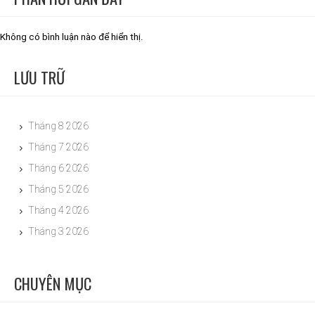
Không có bình luận nào để hiển thị.
LƯU TRỮ
Tháng 8 2026
Tháng 7 2026
Tháng 6 2026
Tháng 5 2026
Tháng 4 2026
Tháng 3 2026
CHUYÊN MỤC