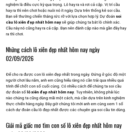
nghiệm là điều cực kỳ qua trọng. Lô hay ra và rơi cả cặp. Vị trí cầu
hay ra thì nên chơi hoặc nuôi nó ít ngày. Dựa trên thống kê soi cầu.
Bạn sẽ thường chiến thắng rức rỡ với lựa chọn hợp lý. Dự đoán
soi
cầu
l
ô xiên đẹp nhất hôm nay
sẽ giúp chúng ta bắt lô chính xác.
Cầu này nó cũng hay ra cả cặp. Bạn nên đánh cặp nào mà gần đây hay
ra thì chơi.
Những cách lô xiên đẹp nhất hôm nay ngày
02/09/2026
Để cho ra được con lô xiên đẹp nhất trong ngày. Đứng ở góc độ một
người chơi lâu năm, anh em cũng hiểu rằng nó cần trải qua nhiều quá
trình để chốt con số cuối cùng. Có nhiều cách để chúng ta soi cầu
dự đoán số
l
ô xiên đẹp nhất hôm nay
. Tuy nhiên, không phải lúc
nào chúng ta cũng dùng mãi một cách, mà cần dựa trên kinh nghiệm
thực chiến hàng ngày. Bây giờ chúng tôi mời anh em cùng xem 1 số
cách dự đoán cầu lô đẹp nhất được các chuyên gia soi cầu tin dùng.
Giải mã giấc mơ tìm con số lô xiên đẹp nhất hôm nay