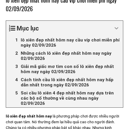
02/09/2026
Mục lục
lô xiên đẹp nhất hôm nay cầu víp chơi miễn phí
ngày 02/09/2026
Những cách lô xiên đẹp nhất hôm nay ngày
02/09/2026
Giải mã giấc mơ tìm con số lô xiên đẹp nhất
hôm nay ngày 02/09/2026
Cách tính cầu lô xiên đẹp nhất hôm nay hấp
dẫn nhất trong ngày 02/09/2026
Soi cầu lô xiên 4 đẹp nhất hôm nay dựa trên
các bộ số thường về cùng nhau ngày
02/09/2026
l
ô xiên đẹp nhất hôm nay
là phương pháp chơi được nhiều người
chơi quan tâm. Nó thường đem lại hiều quả cao cho người đánh.
Chúng ta có nhiều phương pháp bắt số khác nhau. Nhưng kinh