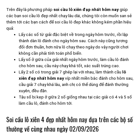
Trên đây là phương pháp
soi cầu
l
ô xiên đẹp nhất hôm nay
giúp
các bạn soi cầu lô đẹp nhất chạy lâu dài, chúng tôi còn muốn san sẻ
thêm tới các bạn cách để soi cầu lô đẹp khác không kém phần hiệu
quả:
Lấy các số từ giải đặc biệt về trong ngày hôm trước, rồi lập
thành dàn lô đánh cho ngày hôm sau. Cách này cũng tương
đối đơn thuần, hơn nữa lô chạy theo ngày do vậy người chơi
không cần phải tính toán phổ biến.
Lấy số ở giữa của giải nhất ngày hôm trước, làm cầu lô đánh
cho hôm sau, cầu này chạy khá tốt, xác suất trúng cao.
Lấy 2 số có trong giải 7 ghép lại với nhau, làm thành cầu
l
ô
xiên đẹp nhất hôm nay
víp nhất miền bắc đánh cho hôm sau,
cầu giải 7 chạy khá lâu, anh chị có thể dùng để đánh thường
xuyên, đều đặn.
Tậu số bị kẹp ở giữa 2 số giống nhau tại các giải có 4 và 5 số
làm cầu lô, đánh cho hôm tới.
Soi cầu lô xiên 4 đẹp nhất hôm nay dựa trên các bộ số
thường về cùng nhau ngày 02/09/2026