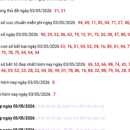
ong thủ đề ngày 03/05/2026 :
31, 31
 số cực chuẩn miễn phí ngày 03/05/2026 :
94, 69, 11, 92, 04, 71, 27, 40
 số ngày 03/05/2026 :
90, 39, 22, 06, 63, 19, 13, 91, 73, 26, 08, 47, 80, 0
 con số bất bại ngày 03/05/2026
53, 16, 51, 50, 52, 38, 16, 83, 61, 04, 7
 73, 78, 75, 69, 64, 44
 số bất tử đẹp nhất hôm nay ngày 03/05/2026 :
65, 52, 66, 98, 74, 43, 7
 66, 59, 52, 23, 28, 22, 04, 05, 49, 01, 78, 86, 16, 84, 32, 88, 79, 36, 28, 
 hôm nay ngày 03/05/2026 :
0
i hôm nay ngày 03/05/2026 :
7
p ngày 03/05/2026 :
chốt số soi cầu bạch thủ đề mb siêu vip
p ngày 03/05/2026 :
chốt số soi cầu song thủ đề mb siêu vip