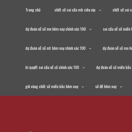
Trang chủ
chốt số soi cầu mb siêu vip
chốt số soi c
dự đoán xổ số mn hôm nay chính xác 100
soi cầu xổ số miền
dự đoán xổ số mt hôm nay chính xác 100
dự đoán xổ số mn h
bí quyết soi cầu xổ số chính xác 100
dự đoán xổ số miền bắc
giờ vàng chốt số miền bắc hôm nay
số đề hôm nay