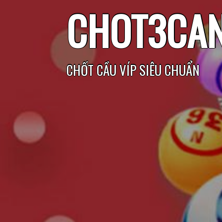
CHOT3CA
CHỐT CẦU VÍP SIÊU CHUẨN