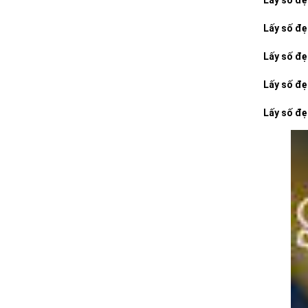
Lấy số đẹ
Lấy số đẹ
Lấy số đẹ
Lấy số đẹ
Lấy số đẹ