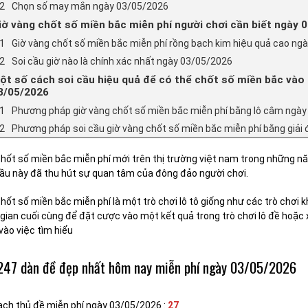
Chọn số may mắn ngày 03/05/2026
iờ vàng chốt số miền bắc miễn phí người chơi cần biết ngày 
Giờ vàng chốt số miền bắc miễn phí rồng bạch kim hiệu quả cao ng
Soi cầu giờ nào là chính xác nhất ngày 03/05/2026
ột số cách soi cầu hiệu quả để có thể chốt số miền bắc vào 
3/05/2026
Phương pháp giờ vàng chốt số miền bắc miễn phí bằng lô câm ngà
Phương pháp soi cầu giờ vàng chốt số miền bắc miễn phí bằng giải
hốt số miền bắc miễn phí mới trên thị trường việt nam trong những năm 
cầu này đã thu hút sự quan tâm của đông đảo người chơi.
hốt số miền bắc miễn phí là một trò chơi lô tô giống như các trò chơi
i gian cuối cùng để đặt cược vào một kết quả trong trò chơi lô đề hoặc
vào việc tìm hiểu
 247 dàn đề đẹp nhất hôm nay miễn phí ngày 03/05/2026
ạch thủ đề miễn phí ngày 03/05/2026 :
27