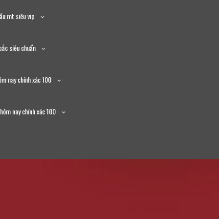
ầu mt siêu vip
 bắc siêu chuẩn
ôm nay chính xác 100
 hôm nay chính xác 100