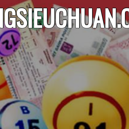
NGSIEUCHUAN.