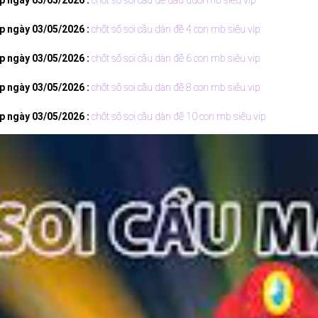
p ngày 03/05/2026 :
chốt số soi cầu đề đầu đuôi mb siêu vip
p ngày 03/05/2026 :
chốt số soi cầu dàn đề 4 con mb siêu vip
p ngày 03/05/2026 :
chốt số soi cầu dàn đề 6 con mb siêu vip
p ngày 03/05/2026 :
chốt số soi cầu dàn đề 8 con mb siêu vip
p ngày 03/05/2026 :
chốt số soi cầu dàn đề 10 con mb siêu vip