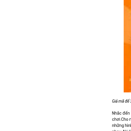
Giả mã để 
Nhắc đến 3
chơi.Cho n
những hình