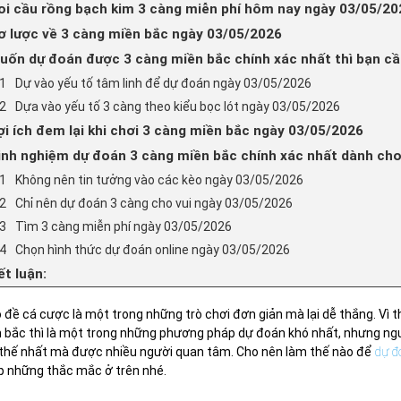
oi cầu rồng bạch kim 3 càng miễn phí hôm nay ngày 03/05/20
ơ lược về 3 càng miền bắc ngày 03/05/2026
uốn dự đoán được 3 càng miền bắc chính xác nhất thì bạn cầ
Dự vào yếu tố tâm linh để dự đoán ngày 03/05/2026
Dựa vào yếu tố 3 càng theo kiểu bọc lót ngày 03/05/2026
ợi ích đem lại khi chơi 3 càng miền bắc ngày 03/05/2026
inh nghiệm dự đoán 3 càng miền bắc chính xác nhất dành ch
Không nên tin tưởng vào các kèo ngày 03/05/2026
Chỉ nên dự đoán 3 càng cho vui ngày 03/05/2026
Tìm 3 càng miễn phí ngày 03/05/2026
Chọn hình thức dự đoán online ngày 03/05/2026
ết luận:
ô đề cá cược là một trong những trò chơi đơn giản mà lại dễ thắng. Vì 
bắc thì là một trong những phương pháp dự đoán khó nhất, nhưng ngược 
thế nhất mà được nhiều người quan tâm. Cho nên làm thế nào để
dự đ
áp những thắc mắc ở trên nhé.