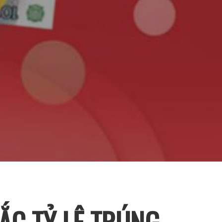
ẮC TỶ LỆ TRÚNG