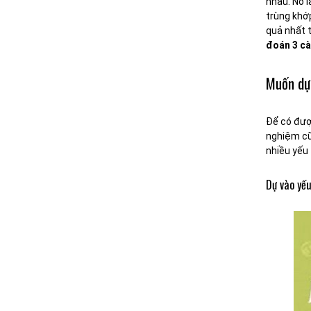
nhau. Nó l
trùng khớp
quả nhất t
đoán 3 cà
Muốn dự 
Để có được
nghiệm cũ
nhiều yếu
Dự vào yế