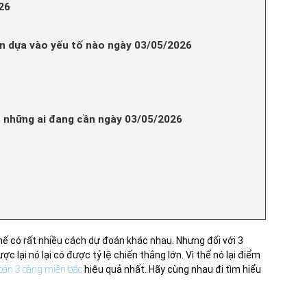
26
n dựa vào yếu tố nào ngày 03/05/2026
o những ai đang cần ngày 03/05/2026
thế có rất nhiều cách dự đoán khác nhau. Nhưng đối với 3
lại nó lại có được tỷ lệ chiến thắng lớn. Vì thế nó lại điểm
oán 3 càng miền bắc
hiệu quả nhất. Hãy cùng nhau đi tìm hiểu