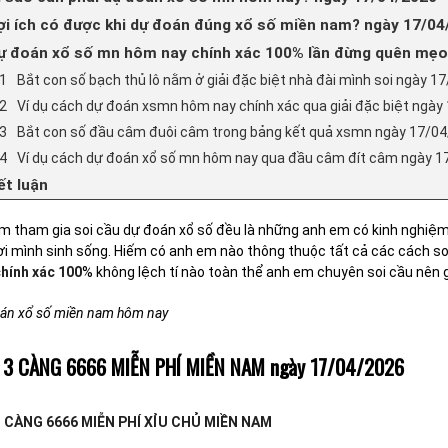
ợi ích có được khi dự đoán đúng xổ số miền nam? ngày 17/04
ự đoán xổ số mn hôm nay chính xác 100% lần đừng quên mẹo
Bắt con số bạch thủ lô nằm ở giải đặc biệt nhà đài mình soi ngày 1
Ví dụ cách dự đoán xsmn hôm nay chính xác qua giải đặc biệt ngày
Bắt con số đầu câm đuôi câm trong bảng kết quả xsmn ngày 17/0
Ví dụ cách dự đoán xổ số mn hôm nay qua đầu câm đít câm ngày 
ết luận
m tham gia soi cầu dự đoán xổ số đều là những anh em có kinh nghiệm.
ơi mình sinh sống. Hiếm có anh em nào thông thuộc tất cả các cách soi
hính xác 100
% không lệch tí nào toàn thể anh em chuyên soi cầu nên 
án xổ số miền nam hôm nay
 3 CÀNG 6666 MIỄN PHÍ MIỀN NAM ngày 17/04/2026
3 CÀNG 6666 MIỄN PHÍ XỈU CHỦ MIỀN NAM