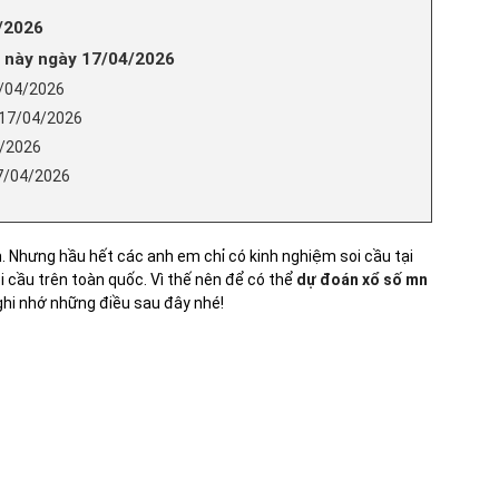
/2026
 này ngày 17/04/2026
7/04/2026
 17/04/2026
4/2026
17/04/2026
 Nhưng hầu hết các anh em chỉ có kinh nghiệm soi cầu tại
 cầu trên toàn quốc. Vì thế nên để có thể
dự đoán xổ số mn
ghi nhớ những điều sau đây nhé!