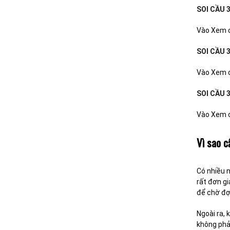
SOI CẦU 
Vào Xem c
SOI CẦU 
Vào Xem c
SOI CẦU 
Vào Xem c
Vì sao 
Có nhiều n
rất đơn gi
để chờ đợi
Ngoài ra, 
không phải