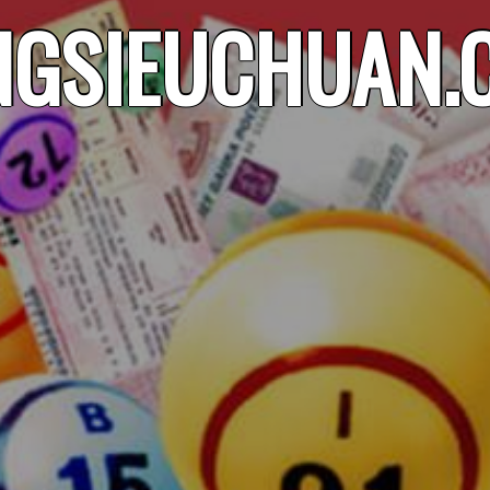
NGSIEUCHUAN.