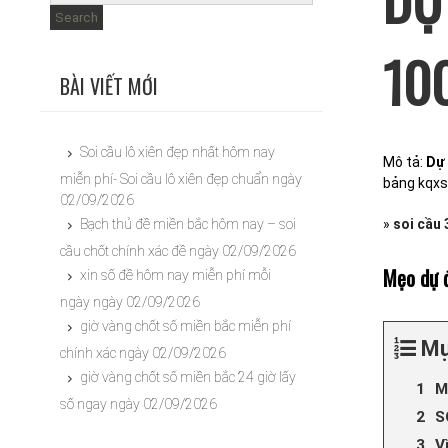
Search
10
BÀI VIẾT MỚI
Soi cầu lô xiên đẹp nhất hôm nay
Mô tả:
Dự 
miễn phí- Soi cầu lô xiên đẹp chuẩn ngày
bảng kqxs
02/09/2026
»
soi cầu 
Bạch thủ đề miền bắc hôm nay – soi
cầu chốt chính xác đề ngày 02/09/2026
Mẹo dự 
xin số đề hôm nay miễn phí mỗi
ngày ngày 02/09/2026
giờ vàng chốt số miền bắc miễn phí
Mụ
chính xác ngày 02/09/2026
giờ vàng chốt số miền bắc 24 giờ lấy
M
số ngay ngày 02/09/2026
S
V