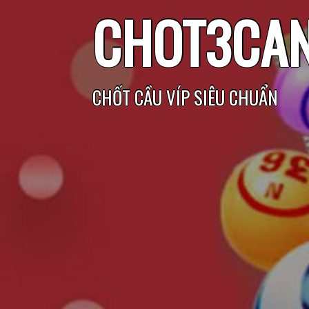
CHOT3CA
CHỐT CẦU VÍP SIÊU CHUẨN