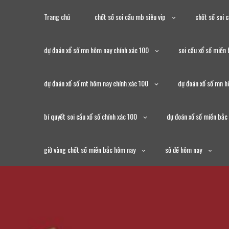
Trang chủ
chốt số soi cầu mb siêu vip
chốt số soi c
dự đoán xổ số mn hôm nay chính xác 100
soi cầu xổ số miền
dự đoán xổ số mt hôm nay chính xác 100
dự đoán xổ số mn h
bí quyết soi cầu xổ số chính xác 100
dự đoán xổ số miền bắc
giờ vàng chốt số miền bắc hôm nay
số đề hôm nay