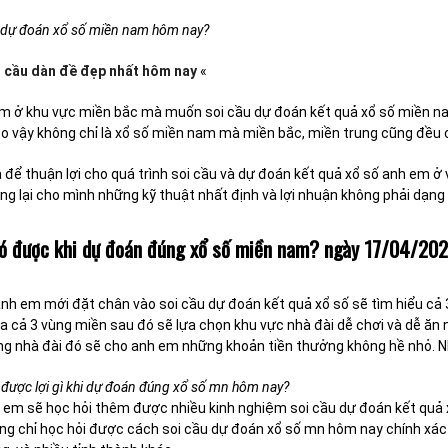
n dự đoán xổ số miền nam hôm nay?
i cầu dàn đề đẹp nhất hôm nay
«
m ở khu vực miền bắc mà muốn soi cầu dự đoán kết quả xổ số miền nam
 Do vậy không chỉ là xổ số miền nam mà miền bắc, miền trung cũng đều 
à để thuận lợi cho quá trình soi cầu và dự đoán kết quả xổ số anh em 
ng lại cho mình những kỹ thuật nhất định và lợi nhuận không phải dạng
 có được khi dự đoán đúng xổ số miền nam? ngày 17/04/20
anh em mới đặt chân vào soi cầu dự đoán kết quả xổ số sẽ tìm hiểu cả
a cả 3 vùng miền sau đó sẽ lựa chọn khu vực nhà đài dễ chơi và dễ ăn n
ng nhà đài đó sẽ cho anh em những khoản tiền thưởng không hề nhỏ. Nhưn
được lợi gì khi dự đoán đúng xổ số mn hôm nay?
 em sẽ học hỏi thêm được nhiều kinh nghiệm soi cầu dự đoán kết quả 
ng chỉ học hỏi được cách soi cầu dự đoán xổ số mn hôm nay chính xác