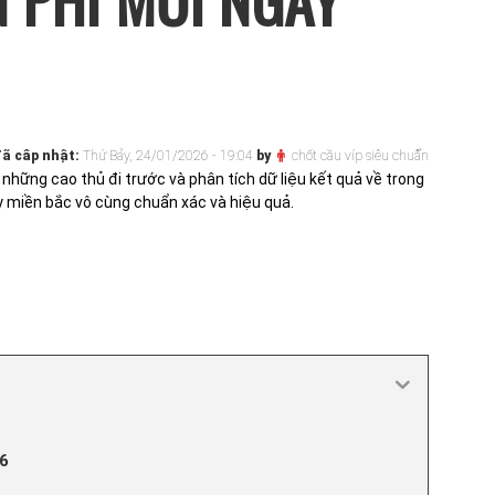
ã câp nhật:
Thứ Bảy, 24/01/2026 - 19:04
by
chốt cầu víp siêu chuẩn
những cao thủ đi trước và phân tích dữ liệu kết quả về trong
y miền bắc vô cùng chuẩn xác và hiệu quả.
26