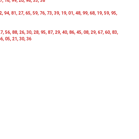
7, 16, 99, 20, 98, 33, 38
2, 94, 81, 27, 65, 59, 76, 73, 39, 19, 01, 48, 99, 68, 19, 59, 95,
7, 56, 88, 26, 30, 28, 95, 87, 29, 40, 86, 45, 08, 29, 67, 60, 83,
66, 05, 21, 30, 36