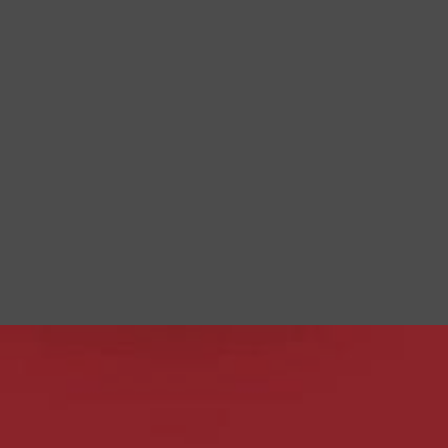
Skip
to
content