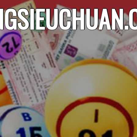
NGSIEUCHUAN.