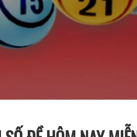
N SỐ ĐỀ HÔM NAY MIỄ