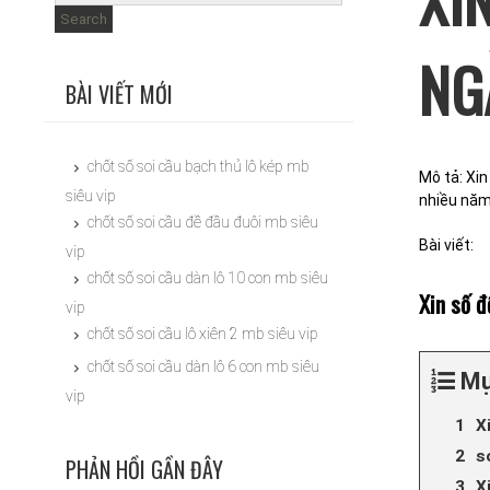
Search
NG
BÀI VIẾT MỚI
chốt số soi cầu bạch thủ lô kép mb
Mô tả: Xin
siêu vip
nhiều năm
chốt số soi cầu đề đầu đuôi mb siêu
Bài viết:
vip
chốt số soi cầu dàn lô 10 con mb siêu
Xin số đ
vip
chốt số soi cầu lô xiên 2 mb siêu vip
chốt số soi cầu dàn lô 6 con mb siêu
Mụ
vip
X
s
PHẢN HỒI GẦN ĐÂY
X