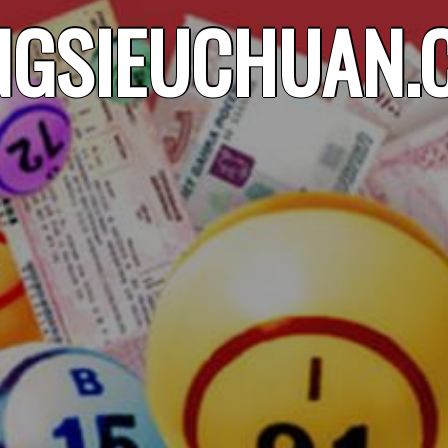
NGSIEUCHUAN.