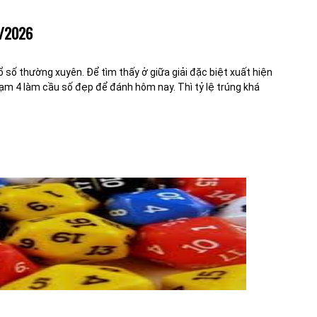
4/2026
ổ số thường xuyên. Để tìm thấy ở giữa giải đặc biệt xuất hiện
hạm 4 làm cầu số đẹp để đánh hôm nay. Thì tỷ lệ trúng khá