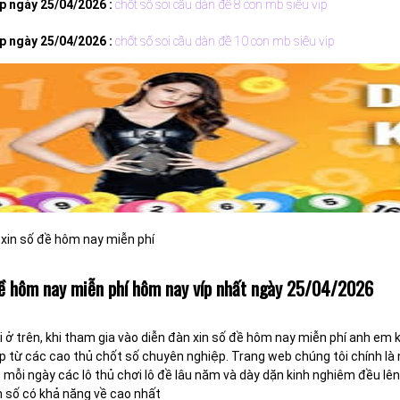
p ngày 25/04/2026 :
chốt số soi cầu dàn đề 8 con mb siêu vip
p ngày 25/04/2026 :
chốt số soi cầu dàn đề 10 con mb siêu vip
 xin số đề hôm nay miễn phí
đề hôm nay miễn phí hôm nay víp nhất ngày 25/04/2026
i ở trên, khi tham gia vào diễn đàn xin số đề hôm nay miễn phí anh 
 từ các cao thủ chốt số chuyên nghiệp. Trang web chúng tôi chính là n
, mỗi ngày các lô thủ chơi lô đề lâu năm và dày dặn kinh nghiêm đều lên
 số có khả năng về cao nhất