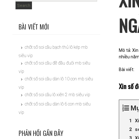
Search
NG
BÀI VIẾT MỚI
chốt số soi cầu bạch thủ lô kép mb
Mô tả: Xin
siêu vip
nhiều năm
chốt số soi cầu đề đầu đuôi mb siêu
Bài viết:
vip
chốt số soi cầu dàn lô 10 con mb siêu
Xin số đ
vip
chốt số soi cầu lô xiên 2 mb siêu vip
chốt số soi cầu dàn lô 6 con mb siêu
Mụ
vip
X
s
PHẢN HỒI GẦN ĐÂY
X