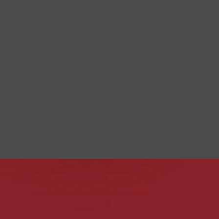
Skip
to
content