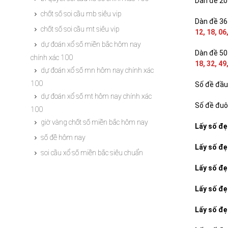
Dàn đề 20
chốt số soi cầu mb siêu vip
Dàn đề 36
chốt số soi cầu mt siêu vip
12, 18, 06,
dự đoán xổ số miền bắc hôm nay
Dàn đề 50
chính xác 100
18, 32, 49,
dự đoán xổ số mn hôm nay chính xác
100
Số đề đầu
dự đoán xổ số mt hôm nay chính xác
Số đề đuô
100
giờ vàng chốt số miền bắc hôm nay
Lấy số đẹ
số đề hôm nay
Lấy số đẹ
soi cầu xổ số miền bắc siêu chuẩn
Lấy số đẹ
Lấy số đẹ
Lấy số đẹ