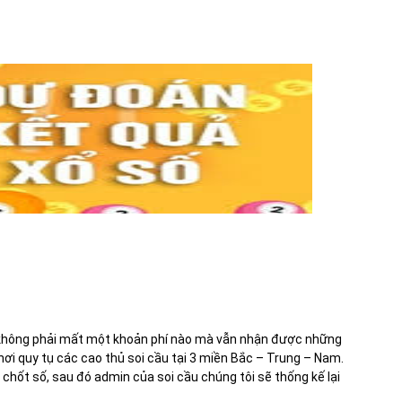
em không phải mất một khoản phí nào mà vẫn nhận được những
ơi quy tụ các cao thủ soi cầu tại 3 miền Bắc – Trung – Nam.
 chốt số, sau đó admin của soi cầu chúng tôi sẽ thống kế lại