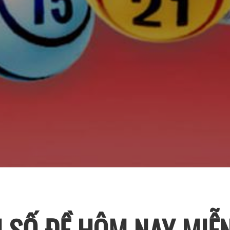
N SỐ ĐỀ HÔM NAY MIỄ