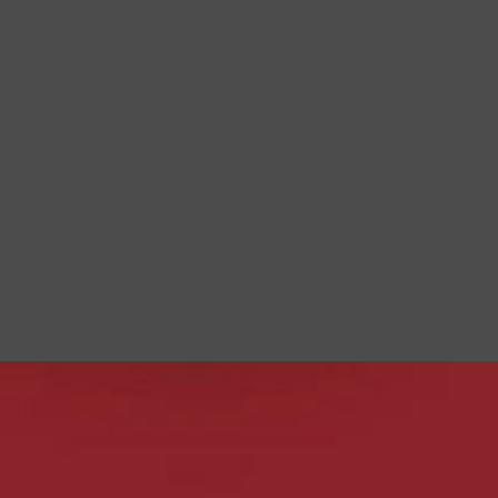
Skip
to
content