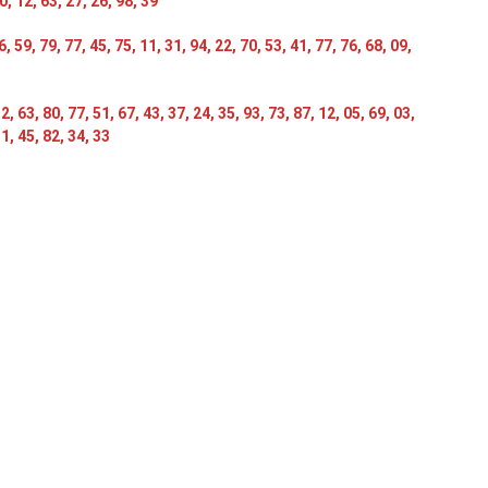
0, 12, 63, 27, 26, 98, 39
6, 59, 79, 77, 45, 75, 11, 31, 94, 22, 70, 53, 41, 77, 76, 68, 09,
2, 63, 80, 77, 51, 67, 43, 37, 24, 35, 93, 73, 87, 12, 05, 69, 03,
31, 45, 82, 34, 33