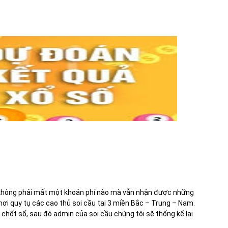
em không phải mất một khoản phí nào mà vẫn nhận được những
ơi quy tụ các cao thủ soi cầu tại 3 miền Bắc – Trung – Nam.
 chốt số, sau đó admin của soi cầu chúng tôi sẽ thống kế lại