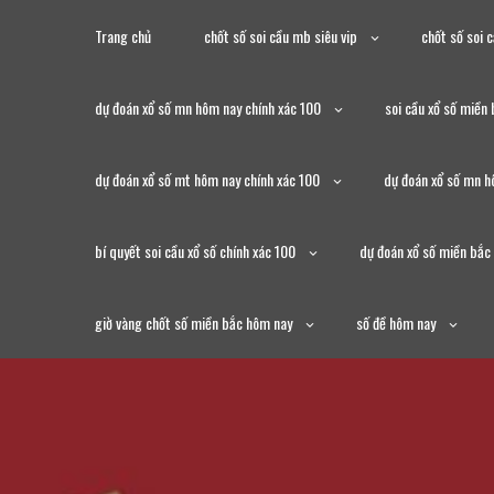
Trang chủ
chốt số soi cầu mb siêu vip
chốt số soi c
dự đoán xổ số mn hôm nay chính xác 100
soi cầu xổ số miền
dự đoán xổ số mt hôm nay chính xác 100
dự đoán xổ số mn h
bí quyết soi cầu xổ số chính xác 100
dự đoán xổ số miền bắc
giờ vàng chốt số miền bắc hôm nay
số đề hôm nay