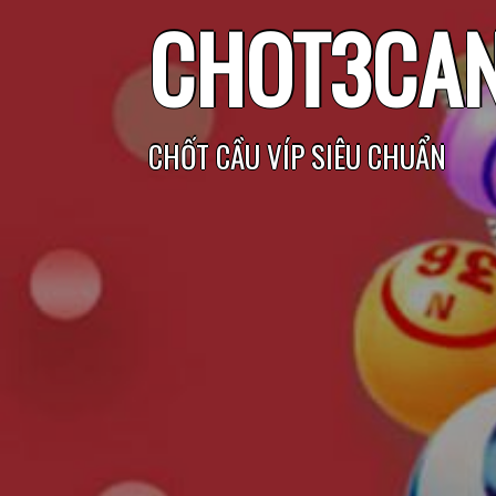
CHOT3CA
CHỐT CẦU VÍP SIÊU CHUẨN