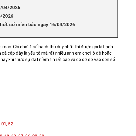
6/04/2026
4/2026
 chốt số miền bắc ngày 16/04/2026
 man. Chỉ chơi 1 số bạch thủ duy nhất thì được gọi là bạch
nh cả cặp đây là yếu tố mà rất nhiều anh em chơi lô đề hoặc
 này khi thực sự đặt niềm tin rất cao và có cơ sơ vào con số
, 01, 52