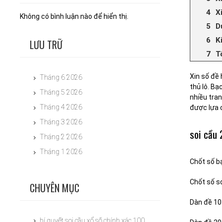
X
Không có bình luận nào để hiển thị.
D
K
LƯU TRỮ
T
Xin số đề 
Tháng 6 2026
thủ lô. Bạ
Tháng 5 2026
nhiều tran
Tháng 4 2026
được lựa 
Tháng 3 2026
soi cầu
Tháng 2 2026
Tháng 1 2026
Chốt số b
Chốt số s
CHUYÊN MỤC
Dàn đề 10
bí quyết soi cầu xổ số chính xác 100