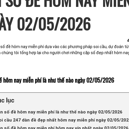
ÀY 02/05/2026
đ
 số đề hôm nay miễn phí dựa vào các phương pháp soi cầu, dự đoán từ 
 chúng tôi tổng hợp lại cho người chơi những cặp số đẹp nhất hôm na
ề hôm nay miễn phí là như thế nào ngày 02/05/2026
c lục
in số đề hôm nay miễn phí là như thế nào ngày 02/05/2026
oi cầu 247 dàn đề đẹp nhất hôm nay miễn phí ngày 02/05/20
in số đề hôm nay miễn phí hôm nay víp nhất ngày 02/05/2026