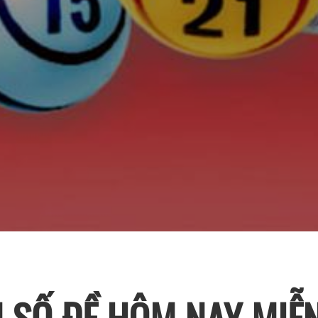
N SỐ ĐỀ HÔM NAY MIỄ