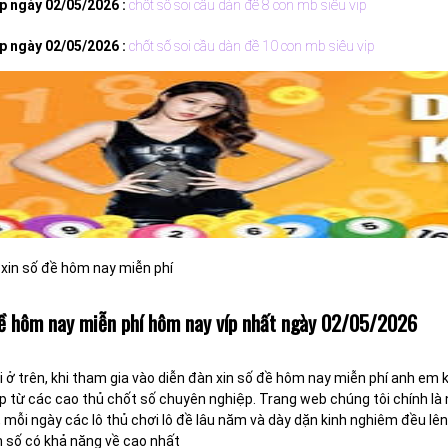
p ngày 02/05/2026 :
chốt số soi cầu dàn đề 8 con mb siêu vip
p ngày 02/05/2026 :
chốt số soi cầu dàn đề 10 con mb siêu vip
 xin số đề hôm nay miễn phí
đề hôm nay miễn phí hôm nay víp nhất ngày 02/05/2026
i ở trên, khi tham gia vào diễn đàn xin số đề hôm nay miễn phí anh 
 từ các cao thủ chốt số chuyên nghiệp. Trang web chúng tôi chính là n
, mỗi ngày các lô thủ chơi lô đề lâu năm và dày dặn kinh nghiêm đều lên
 số có khả năng về cao nhất