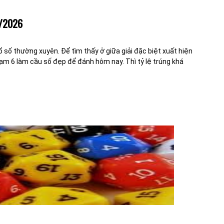
5/2026
ổ số thường xuyên. Để tìm thấy ở giữa giải đặc biệt xuất hiện
hạm 6 làm cầu số đẹp để đánh hôm nay. Thì tỷ lệ trúng khá