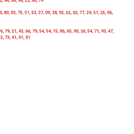
2, 48, 88, 98, 22, 60, 79
0, 80, 03, 75, 51, 53, 37, 09, 28, 92, 62, 02, 77, 29, 51, 25, 06,
6, 79, 21, 43, 66, 79, 54, 54, 15, 86, 65, 90, 26, 54, 71, 93, 47,
43, 73, 41, 01, 91