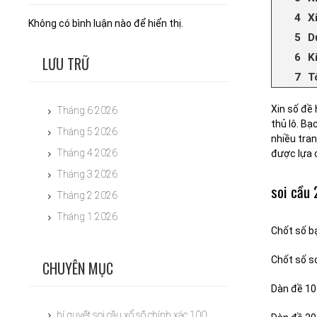
X
Không có bình luận nào để hiển thị.
D
K
LƯU TRỮ
T
Xin số đề 
Tháng 6 2026
thủ lô. Bạ
Tháng 5 2026
nhiều tran
Tháng 4 2026
được lựa 
Tháng 3 2026
soi cầu
Tháng 2 2026
Tháng 1 2026
Chốt số b
Chốt số s
CHUYÊN MỤC
Dàn đề 10
bí quyết soi cầu xổ số chính xác 100