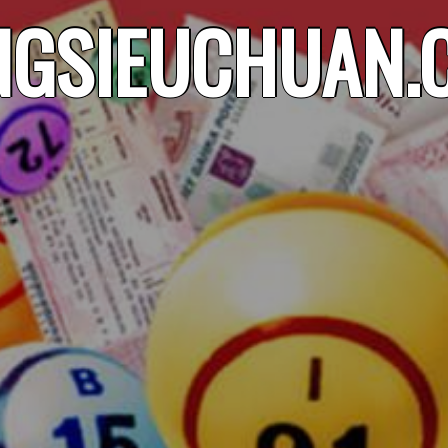
NGSIEUCHUAN.