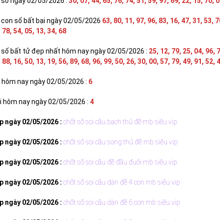
 số ngày 02/05/2026 :
30, 07, 44, 65, 76, 74, 51, 59, 97, 69, 22, 15, 70, 0
 con số bất bại ngày 02/05/2026
63, 80, 11, 97, 96, 83, 16, 47, 31, 53, 7
 78, 54, 05, 13, 34, 68
 số bất tử đẹp nhất hôm nay ngày 02/05/2026 :
25, 12, 79, 25, 04, 96, 7
 88, 16, 50, 13, 19, 56, 89, 68, 96, 99, 50, 26, 30, 00, 57, 79, 49, 91, 52, 
 hôm nay ngày 02/05/2026 :
6
i hôm nay ngày 02/05/2026 :
4
p ngày 02/05/2026 :
chốt số soi cầu bạch thủ đề mb siêu vip
p ngày 02/05/2026 :
chốt số soi cầu song thủ đề mb siêu vip
p ngày 02/05/2026 :
chốt số soi cầu đề đầu đuôi mb siêu vip
p ngày 02/05/2026 :
chốt số soi cầu dàn đề 4 con mb siêu vip
p ngày 02/05/2026 :
chốt số soi cầu dàn đề 6 con mb siêu vip