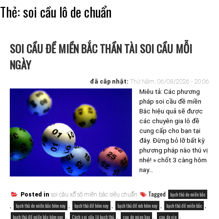
Thẻ:
soi cầu lô de chuẩn
SOI CẦU ĐỀ MIỀN BẮC THẦN TÀI SOI CẦU MỖI
NGÀY
đã câp nhật:
Thứ Năm, 06/08/2026 - 20:06
Miêu tả: Các phương
pháp soi cầu đề miền
Bắc hiệu quả sẽ được
các chuyên gia lô đề
cung cấp cho bạn tại
đây. Đừng bỏ lỡ bất kỳ
phương pháp nào thú vị
nhé! » chốt 3 càng hôm
nay…
Tagged
bạch thủ de miền bắc
Posted in
soi cầu xổ số miền bắc siêu chuẩn
,
,
,
,
,
bạch thủ de miền bắc hôm nay
bạch thủ đề hôm nay
bạch thủ đề mb hôm nay
bạch thủ đề miền bắc
,
,
,
,
bạch thủ đề miền bắc hôm nay
Cách soi cầu lô bạch thủ
cau de mien bac
cau de vip