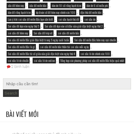
,
,
,
,
cầu đề hôm nay
cầu đề miền bắc
dàn de 10 số rồng bạch kim
dàn de 6 số miễn phí
,
,
,
dàn đề rồng bạch kim
dự đoán số đề hôm nay chính xác 100
độc thủ đề miền bắc
,
,
,
Lưu ý khi soi cầu đề miền Bắc bạn cần biết
soi cầu bạch thủ đề
soi cầu de
,
,
Soi cầu đề dựa vào ngày thứ 5
Soi cầu đề dựa vào số đầu của giải đặc biệt ngày thứ 2
,
,
,
soi cầu đề hôm nay
Soi cầu đề kép về
soi cầu đề miền bắc
,
,
Soi cầu đề miền Bắc giải Đặc biệt trong 5 ngày cuối tuần
Soi cầu đề miền Bắc hôm nay cực chuẩn
,
,
Soi cầu đề miền Bắc là gì
soi cầu đề miền bắc thần tài soi cầu mỗi ngày
,
,
Soi cầu đề miền Bắc từ số giữa của giải đặc biệt vào ngày thứ 4
soi cầu lô de chính xác 100
,
,
soi cầu lô de chuẩn
soi cầu lô de online
Tổng hợp các phương pháp soi cầu đề miền Bắc hiệu quả nhất
ở
2 bình luận
soi
cầu
đề
miền
Search
bắc
thần
tài
soi
BÀI VIẾT MỚI
cầu
mỗi
ngày