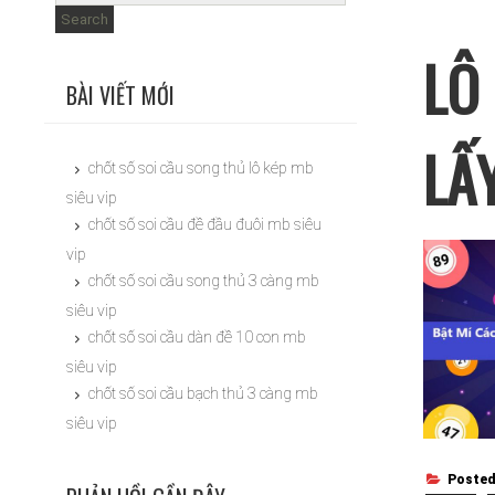
Search
LÔ
BÀI VIẾT MỚI
LẤ
chốt số soi cầu song thủ lô kép mb
siêu vip
chốt số soi cầu đề đầu đuôi mb siêu
vip
chốt số soi cầu song thủ 3 càng mb
siêu vip
chốt số soi cầu dàn đề 10 con mb
siêu vip
chốt số soi cầu bạch thủ 3 càng mb
siêu vip
Posted