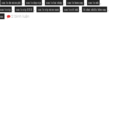
,
,
,
,
,
cau lo de mien phi
cau lo dep vip
cau lo hai nháy
cau lo hom nay
cau lo mb
,
,
,
,
,
cau lo vip
cau lo vip 888
cau lo vip mien nam
cau lo vit mb
lô chơi nhiều hôm nay
ở
hau
2 bình luận
lô
chơi
nhiều
hôm
nay
bạn
hãy
yên
tâm
lấy
số