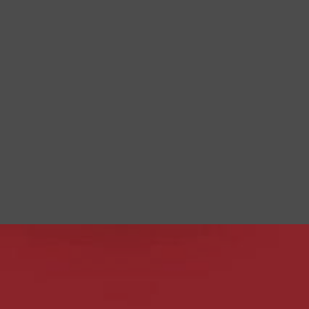
Skip
to
content