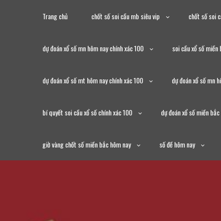
Trang chủ
chốt số soi cầu mb siêu vip
chốt số soi c
dự đoán xổ số mn hôm nay chính xác 100
soi cầu xổ số miền
dự đoán xổ số mt hôm nay chính xác 100
dự đoán xổ số mn h
bí quyết soi cầu xổ số chính xác 100
dự đoán xổ số miền bắc
giờ vàng chốt số miền bắc hôm nay
số đề hôm nay