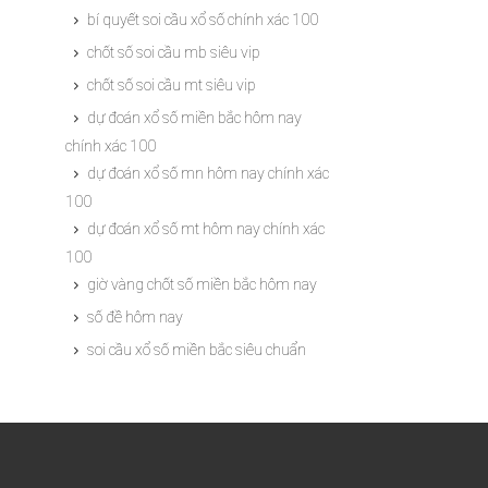
bí quyết soi cầu xổ số chính xác 100
chốt số soi cầu mb siêu vip
chốt số soi cầu mt siêu vip
dự đoán xổ số miền bắc hôm nay
chính xác 100
dự đoán xổ số mn hôm nay chính xác
100
dự đoán xổ số mt hôm nay chính xác
100
giờ vàng chốt số miền bắc hôm nay
số đề hôm nay
soi cầu xổ số miền bắc siêu chuẩn