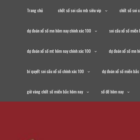
Trang chủ
chốt số soi cầu mb siêu vip
chốt số soi c
dự đoán xổ số mn hôm nay chính xác 100
soi cầu xổ số miền
dự đoán xổ số mt hôm nay chính xác 100
dự đoán xổ số mn h
bí quyết soi cầu xổ số chính xác 100
dự đoán xổ số miền bắc
giờ vàng chốt số miền bắc hôm nay
số đề hôm nay