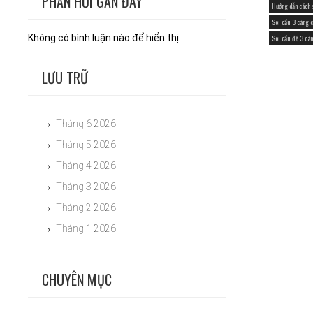
PHẢN HỒI GẦN ĐÂY
Hướng dẫn cách 
Soi cầu 3 càng c
Không có bình luận nào để hiển thị.
Soi cầu đề 3 càng
LƯU TRỮ
Tháng 6 2026
Tháng 5 2026
Tháng 4 2026
Tháng 3 2026
Tháng 2 2026
Tháng 1 2026
CHUYÊN MỤC