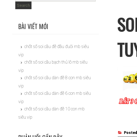
Search
SO
BÀI VIẾT MỚI
TU
chốt số soi cầu đề đầu đuôi mb siêu
vip
chốt số soi cầu bạch thủ lô mb siêu
vip
chốt số soi cầu dàn đề 8 con mb siêu
vip
chốt số soi cầu dàn đề 6 con mb siêu
vip
chốt số soi cầu dàn đề 10 con mb
siêu vip
Posted