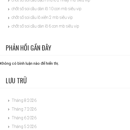
chốt số soi cầu bạch thủ lô 2 nháy mb siêu vip
chốt số soi cầu dàn lô 10 con mb siêu vip
chốt số soi cầu lô xiên 2 mb siêu vip
chốt số soi cầu dàn lô 6 con mb siêu vip
PHẢN HỒI GẦN ĐÂY
Không có bình luận nào để hiển thị.
LƯU TRỮ
Tháng 8 2026
Tháng 7 2026
Tháng 6 2026
Tháng 5 2026