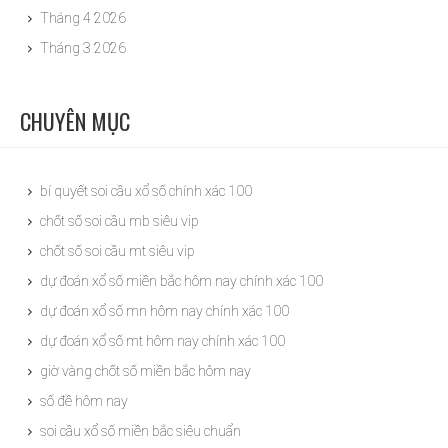
Tháng 4 2026
Tháng 3 2026
CHUYÊN MỤC
bí quyết soi cầu xổ số chính xác 100
chốt số soi cầu mb siêu vip
chốt số soi cầu mt siêu vip
dự đoán xổ số miền bắc hôm nay chính xác 100
dự đoán xổ số mn hôm nay chính xác 100
dự đoán xổ số mt hôm nay chính xác 100
giờ vàng chốt số miền bắc hôm nay
số đề hôm nay
soi cầu xổ số miền bắc siêu chuẩn