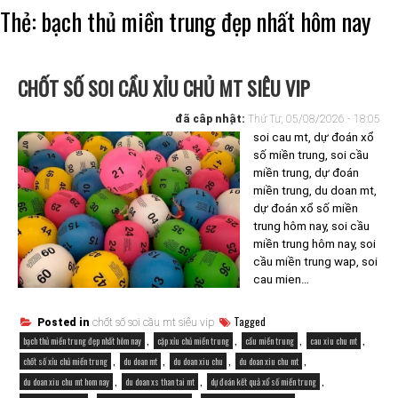
Thẻ:
bạch thủ miền trung đẹp nhất hôm nay
CHỐT SỐ SOI CẦU XỈU CHỦ MT SIÊU VIP
đã câp nhật:
Thứ Tư, 05/08/2026 - 18:05
soi cau mt, dự đoán xổ
số miền trung, soi cầu
miền trung, dự đoán
miền trung, du doan mt,
dự đoán xổ số miền
trung hôm nay, soi cầu
miền trung hôm nay, soi
cầu miền trung wap, soi
cau mien…
Tagged
Posted in
chốt số soi cầu mt siêu vip
,
,
,
,
bạch thủ miền trung đẹp nhất hôm nay
cặp xỉu chủ miền trung
cầu miền trung
cau xiu chu mt
,
,
,
,
chốt số xỉu chủ miền trung
du doan mt
du doan xiu chu
du doan xiu chu mt
,
,
,
du doan xiu chu mt hom nay
du doan xs than tai mt
dự đoán kết quả xổ số miền trung