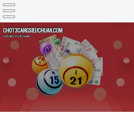
Skip
to
content
CHOT3CANGSIEUCHUAN.COM
CHỐT CẦU VÍP SIÊU CHUẨN