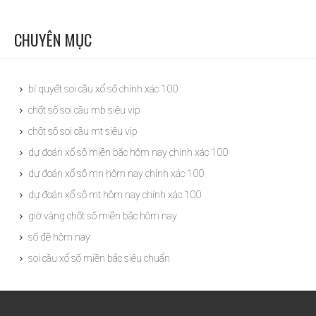
CHUYÊN MỤC
bí quyết soi cầu xổ số chính xác 100
chốt số soi cầu mb siêu vip
chốt số soi cầu mt siêu vip
dự đoán xổ số miền bắc hôm nay chính xác 100
dự đoán xổ số mn hôm nay chính xác 100
dự đoán xổ số mt hôm nay chính xác 100
giờ vàng chốt số miền bắc hôm nay
số đề hôm nay
soi cầu xổ số miền bắc siêu chuẩn