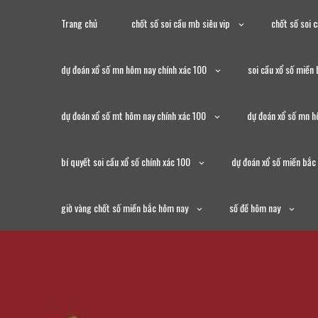
Trang chủ
chốt số soi cầu mb siêu vip
chốt số soi c
dự đoán xổ số mn hôm nay chính xác 100
soi cầu xổ số miền
dự đoán xổ số mt hôm nay chính xác 100
dự đoán xổ số mn h
bí quyết soi cầu xổ số chính xác 100
dự đoán xổ số miền bắc
giờ vàng chốt số miền bắc hôm nay
số đề hôm nay