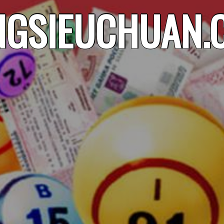
NGSIEUCHUAN.