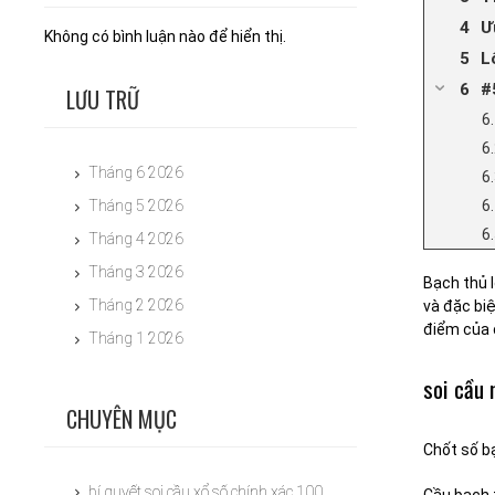
Ư
Không có bình luận nào để hiển thị.
L
#
LƯU TRỮ
Tháng 6 2026
Tháng 5 2026
Tháng 4 2026
Tháng 3 2026
Bạch thủ l
Tháng 2 2026
và đặc biệ
điểm của 
Tháng 1 2026
soi cầu
CHUYÊN MỤC
Chốt số b
bí quyết soi cầu xổ số chính xác 100