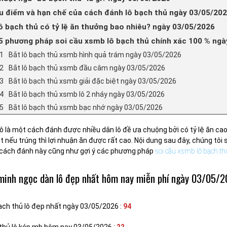
u điểm và hạn chế của cách đánh lô bạch thủ ngày 03/05/20
ô bạch thủ có tỷ lệ ăn thưởng bao nhiêu? ngày 03/05/2026
5 phương pháp soi cầu xsmb lô bạch thủ chính xác 100 % ng
Bắt lô bạch thủ xsmb hình quả trám ngày 03/05/2026
Bắt lô bạch thủ xsmb đầu câm ngày 03/05/2026
Bắt lô bạch thủ xsmb giải đặc biệt ngày 03/05/2026
Bắt lô bạch thủ xsmb lô 2 nháy ngày 03/05/2026
Bắt lô bạch thủ xsmb bạc nhớ ngày 03/05/2026
ô là một cách đánh được nhiều dân lô đề ưa chuộng bởi có tỷ lệ ăn cao
t nếu trúng thì lợi nhuận ăn được rất cao. Nội dung sau đây, chúng tôi 
cách đánh này cũng như gợi ý các phương pháp
soi cầu xsmb lô bạch th
 minh ngọc dàn lô đẹp nhất hôm nay miễn phí ngày 03/05/
ạch thủ lô đẹp nhất ngày 03/05/2026 :
94