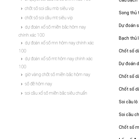
Cầu bạch 
chốt số soi cầu mb siêu vip
Song thủ 
chốt số soi cầu mt siêu vip
Dự đoán s
dự đoán xổ số miền bắc hôm nay
chính xác 100
Bạch thủ 
dự đoán xổ số mn hôm nay chính xác
Chốt số d
100
dự đoán xổ số mt hôm nay chính xác
Dự đoán d
100
giờ vàng chốt số miền bắc hôm nay
Chốt số d
số đề hôm nay
Chốt số d
soi cầu xổ số miền bắc siêu chuẩn
Soi cầu l
Soi cầu c
Chốt số m