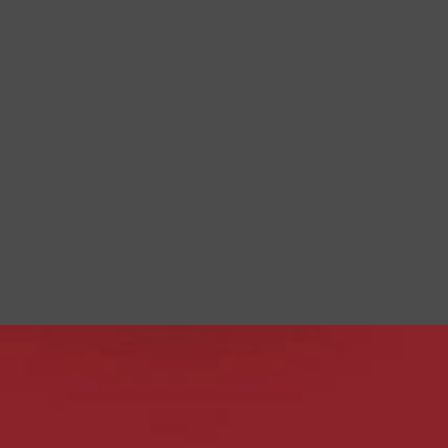
Skip
to
content