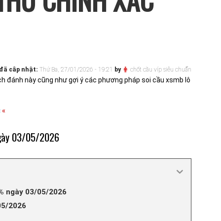
đã câp nhật:
Thứ Ba, 27/01/2026 - 19:21
by
chốt cầu víp siêu chuẩn
ách đánh này cũng như gợi ý các phương pháp soi cầu xsmb lô
c
«
ngày 03/05/2026
 % ngày 03/05/2026
05/2026