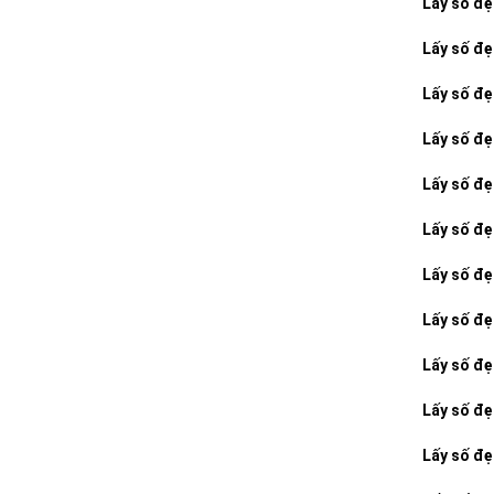
Lấy số đẹ
Lấy số đẹ
Lấy số đẹ
Lấy số đẹ
Lấy số đẹ
Lấy số đẹ
Lấy số đẹ
Lấy số đẹ
Lấy số đẹ
Lấy số đẹ
Lấy số đẹ