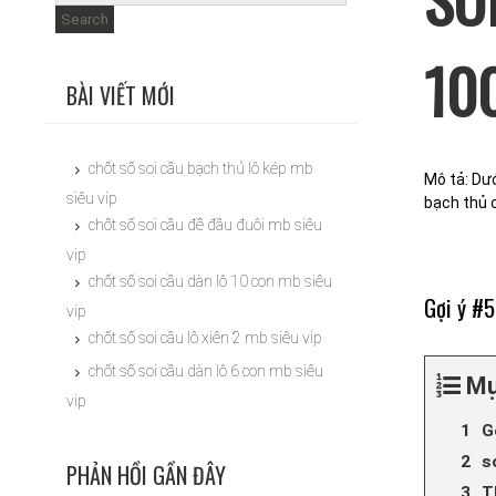
Search
10
BÀI VIẾT MỚI
chốt số soi cầu bạch thủ lô kép mb
Mô tả: Dư
siêu vip
bạch thủ 
chốt số soi cầu đề đầu đuôi mb siêu
vip
chốt số soi cầu dàn lô 10 con mb siêu
Gợi ý #
vip
chốt số soi cầu lô xiên 2 mb siêu vip
chốt số soi cầu dàn lô 6 con mb siêu
Mụ
vip
G
s
PHẢN HỒI GẦN ĐÂY
T