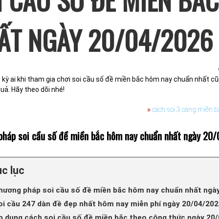
ẤT NGÀY 20/04/2026
t kỳ ai khi tham gia chơi soi cầu số đề miền bắc hôm nay chuẩn nhất
uả. Hãy theo dõi nhé!
»
cách soi 3 càng miền b
pháp soi cầu số đề miền bắc hôm nay chuẩn nhất ngày 20
c lục
hương pháp soi cầu số đề miền bắc hôm nay chuẩn nhất ngày
oi cầu 247 dàn đề đẹp nhất hôm nay miễn phí ngày 20/04/20
p dụng cách soi cầu số đề miền bắc theo công thức ngày 20/