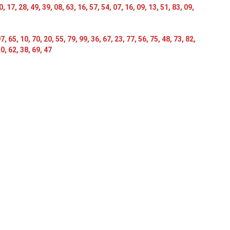
0, 17, 28, 49, 39, 08, 63, 16, 57, 54, 07, 16, 09, 13, 51, 83, 09,
7, 65, 10, 70, 20, 55, 79, 99, 36, 67, 23, 77, 56, 75, 48, 73, 82,
30, 62, 38, 69, 47