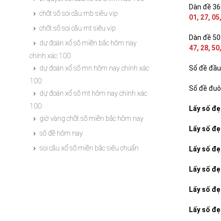
Dàn đề 36
chốt số soi cầu mb siêu vip
01, 27, 05,
chốt số soi cầu mt siêu vip
Dàn đề 50
dự đoán xổ số miền bắc hôm nay
47, 28, 50,
chính xác 100
dự đoán xổ số mn hôm nay chính xác
Số đề đầu
100
Số đề đuô
dự đoán xổ số mt hôm nay chính xác
100
Lấy số đẹ
giờ vàng chốt số miền bắc hôm nay
Lấy số đẹ
số đề hôm nay
soi cầu xổ số miền bắc siêu chuẩn
Lấy số đẹ
Lấy số đẹ
Lấy số đẹ
Lấy số đẹ