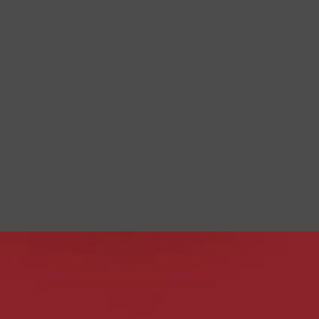
Skip
to
content