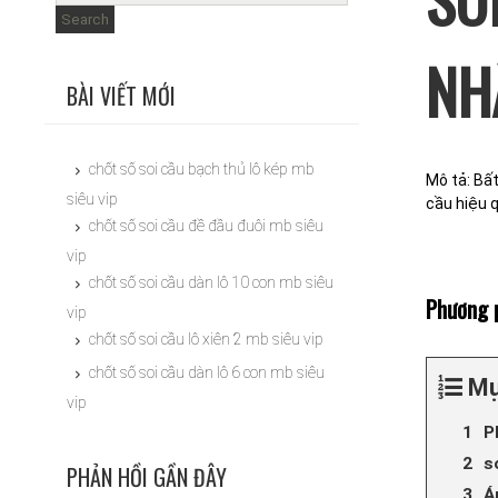
Search
NH
BÀI VIẾT MỚI
chốt số soi cầu bạch thủ lô kép mb
Mô tả: Bấ
siêu vip
cầu hiệu q
chốt số soi cầu đề đầu đuôi mb siêu
vip
chốt số soi cầu dàn lô 10 con mb siêu
Phương 
vip
chốt số soi cầu lô xiên 2 mb siêu vip
chốt số soi cầu dàn lô 6 con mb siêu
Mụ
vip
P
s
PHẢN HỒI GẦN ĐÂY
Á