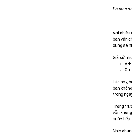
Phương phá
Với nhiều
bạn vẫn c
dụng sẽ n
Giả sử như
A +
C +
Lúc này, b
bạn không
trong ngày
Trong trư
vẫn không 
ngày tiếp 
Nhìn chun