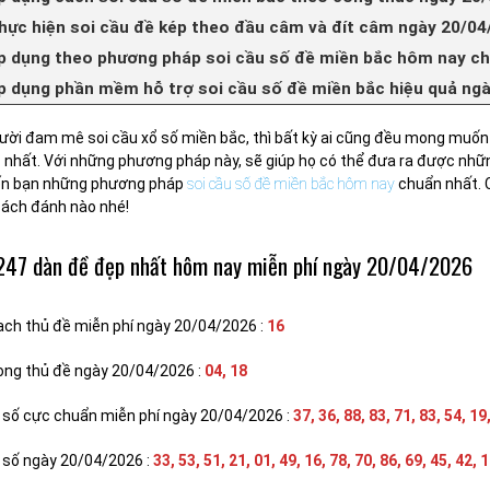
hực hiện soi cầu đề kép theo đầu câm và đít câm ngày 20/04
p dụng theo phương pháp soi cầu số đề miền bắc hôm nay ch
p dụng phần mềm hỗ trợ soi cầu số đề miền bắc hiệu quả ngà
ười đam mê soi cầu xổ số miền bắc, thì bất kỳ ai cũng đều mong muố
 nhất. Với những phương pháp này, sẽ giúp họ có thể đưa ra được những
ến bạn những phương pháp
soi cầu số đề miền bắc hôm nay
chuẩn nhất. 
cách đánh nào nhé!
 247 dàn đề đẹp nhất hôm nay miễn phí ngày 20/04/2026
ạch thủ đề miễn phí ngày 20/04/2026 :
16
ong thủ đề ngày 20/04/2026 :
04, 18
 số cực chuẩn miễn phí ngày 20/04/2026 :
37, 36, 88, 83, 71, 83, 54, 19
 số ngày 20/04/2026 :
33, 53, 51, 21, 01, 49, 16, 78, 70, 86, 69, 45, 42, 1