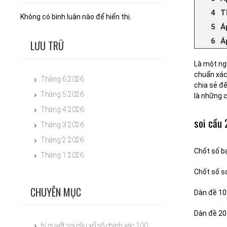
T
Không có bình luận nào để hiển thị.
Á
Á
LƯU TRỮ
Là một ng
chuẩn xác
Tháng 6 2026
chia sẻ đ
Tháng 5 2026
là những 
Tháng 4 2026
soi cầu
Tháng 3 2026
Tháng 2 2026
Chốt số b
Tháng 1 2026
Chốt số s
CHUYÊN MỤC
Dàn đề 10
Dàn đề 20
bí quyết soi cầu xổ số chính xác 100