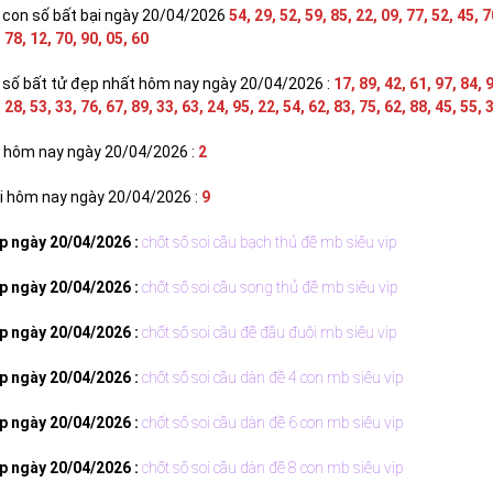
 con số bất bại ngày 20/04/2026
54, 29, 52, 59, 85, 22, 09, 77, 52, 45, 7
 78, 12, 70, 90, 05, 60
 số bất tử đẹp nhất hôm nay ngày 20/04/2026 :
17, 89, 42, 61, 97, 84, 9
 28, 53, 33, 76, 67, 89, 33, 63, 24, 95, 22, 54, 62, 83, 75, 62, 88, 45, 55, 
 hôm nay ngày 20/04/2026 :
2
i hôm nay ngày 20/04/2026 :
9
p ngày 20/04/2026 :
chốt số soi cầu bạch thủ đề mb siêu vip
p ngày 20/04/2026 :
chốt số soi cầu song thủ đề mb siêu vip
p ngày 20/04/2026 :
chốt số soi cầu đề đầu đuôi mb siêu vip
p ngày 20/04/2026 :
chốt số soi cầu dàn đề 4 con mb siêu vip
p ngày 20/04/2026 :
chốt số soi cầu dàn đề 6 con mb siêu vip
p ngày 20/04/2026 :
chốt số soi cầu dàn đề 8 con mb siêu vip