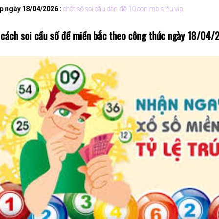
p ngày 18/04/2026 :
chốt số soi cầu dàn đề 10 con mb siêu vip
 cách soi cầu số đề miền bắc theo công thức ngày 18/04/