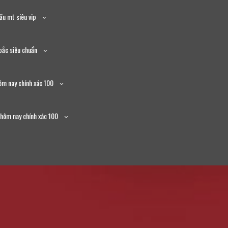
ầu mt siêu vip
 bắc siêu chuẩn
ôm nay chính xác 100
 hôm nay chính xác 100