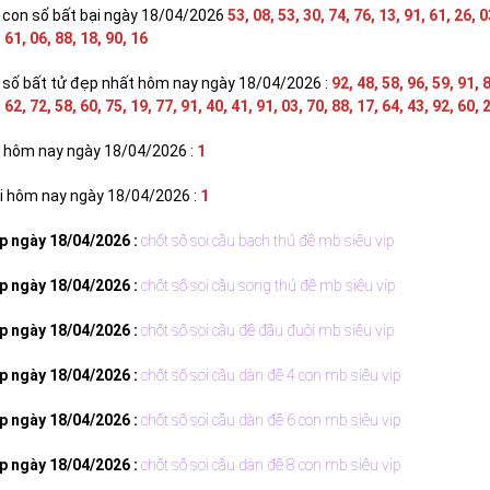
 con số bất bại ngày 18/04/2026
53, 08, 53, 30, 74, 76, 13, 91, 61, 26, 0
 61, 06, 88, 18, 90, 16
 số bất tử đẹp nhất hôm nay ngày 18/04/2026 :
92, 48, 58, 96, 59, 91, 8
 62, 72, 58, 60, 75, 19, 77, 91, 40, 41, 91, 03, 70, 88, 17, 64, 43, 92, 60, 
 hôm nay ngày 18/04/2026 :
1
i hôm nay ngày 18/04/2026 :
1
p ngày 18/04/2026 :
chốt số soi cầu bạch thủ đề mb siêu vip
p ngày 18/04/2026 :
chốt số soi cầu song thủ đề mb siêu vip
p ngày 18/04/2026 :
chốt số soi cầu đề đầu đuôi mb siêu vip
p ngày 18/04/2026 :
chốt số soi cầu dàn đề 4 con mb siêu vip
p ngày 18/04/2026 :
chốt số soi cầu dàn đề 6 con mb siêu vip
p ngày 18/04/2026 :
chốt số soi cầu dàn đề 8 con mb siêu vip