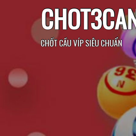
CHOT3CA
CHỐT CẦU VÍP SIÊU CHUẨN