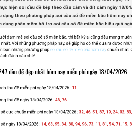
hực hiện soi cầu đề kép theo đầu câm và đít câm ngày 18/04
p dụng theo phương pháp soi cầu số đề miền bắc hôm nay ch
p dụng phần mềm hỗ trợ soi cầu số đề miền bắc hiệu quả ngà
ười đam mê soi cầu xổ số miền bắc, thì bất kỳ ai cũng đều mong muố
 nhất. Với những phương pháp này, sẽ giúp họ có thể đưa ra được những
ến bạn những phương pháp
soi cầu số đề miền bắc hôm nay
chuẩn nhất. 
cách đánh nào nhé!
 247 dàn đề đẹp nhất hôm nay miễn phí ngày 18/04/2026
ạch thủ đề miễn phí ngày 18/04/2026 :
11
ong thủ đề ngày 18/04/2026 :
46, 76
 số cực chuẩn miễn phí ngày 18/04/2026 :
32, 46, 51, 87, 19, 24, 02, 83
 số ngày 18/04/2026 :
14, 63, 95, 34, 80, 94, 96, 73, 11, 81, 54, 71, 15, 8