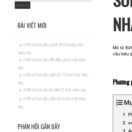
Search
NH
BÀI VIẾT MỚI
chốt số soi cầu bạch thủ lô kép mb
Mô tả: Bấ
siêu vip
cầu hiệu q
chốt số soi cầu đề đầu đuôi mb siêu
vip
chốt số soi cầu dàn lô 10 con mb siêu
Phương 
vip
chốt số soi cầu lô xiên 2 mb siêu vip
chốt số soi cầu dàn lô 6 con mb siêu
Mụ
vip
P
s
PHẢN HỒI GẦN ĐÂY
Á