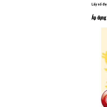
Lấy số đẹ
Áp dụng