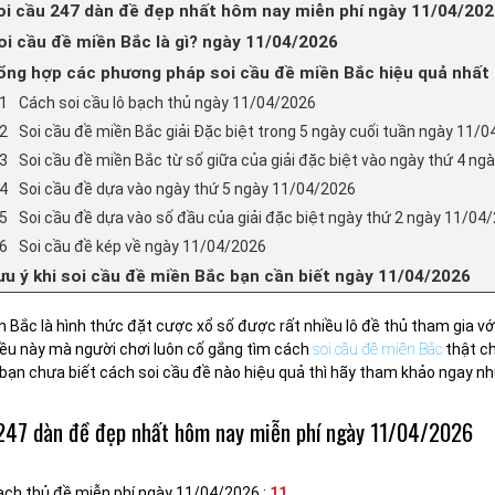
oi cầu 247 dàn đề đẹp nhất hôm nay miễn phí ngày 11/04/20
oi cầu đề miền Bắc là gì? ngày 11/04/2026
ổng hợp các phương pháp soi cầu đề miền Bắc hiệu quả nhất
Cách soi cầu lô bạch thủ ngày 11/04/2026
Soi cầu đề miền Bắc giải Đặc biệt trong 5 ngày cuối tuần ngày 11/
Soi cầu đề miền Bắc từ số giữa của giải đặc biệt vào ngày thứ 4 n
Soi cầu đề dựa vào ngày thứ 5 ngày 11/04/2026
Soi cầu đề dựa vào số đầu của giải đặc biệt ngày thứ 2 ngày 11/04
Soi cầu đề kép về ngày 11/04/2026
ưu ý khi soi cầu đề miền Bắc bạn cần biết ngày 11/04/2026
 Bắc là hình thức đặt cược xổ số được rất nhiều lô đề thủ tham gia vớ
điều này mà người chơi luôn cố gắng tìm cách
soi cầu đề miền Bắc
thật ch
 bạn chưa biết cách soi cầu đề nào hiệu quả thì hãy tham khảo ngay n
 247 dàn đề đẹp nhất hôm nay miễn phí ngày 11/04/2026
ạch thủ đề miễn phí ngày 11/04/2026 :
11