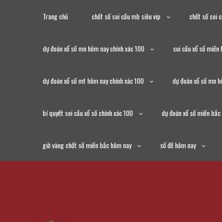
Trang chủ
chốt số soi cầu mb siêu vip
chốt số soi c
dự đoán xổ số mn hôm nay chính xác 100
soi cầu xổ số miền
dự đoán xổ số mt hôm nay chính xác 100
dự đoán xổ số mn h
bí quyết soi cầu xổ số chính xác 100
dự đoán xổ số miền bắc
giờ vàng chốt số miền bắc hôm nay
số đề hôm nay