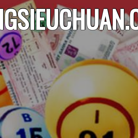
NGSIEUCHUAN.