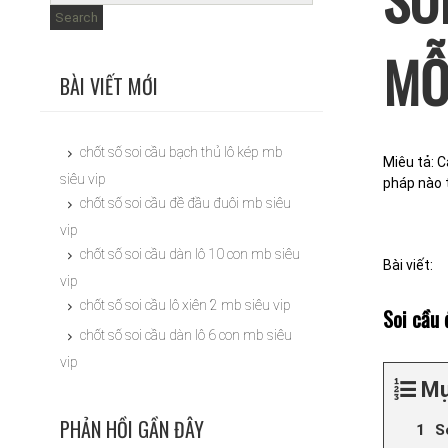
Search
MỖ
BÀI VIẾT MỚI
chốt số soi cầu bạch thủ lô kép mb
Miêu tả: 
siêu vip
pháp nào t
chốt số soi cầu đề đầu đuôi mb siêu
vip
chốt số soi cầu dàn lô 10 con mb siêu
Bài viết:
vip
chốt số soi cầu lô xiên 2 mb siêu vip
Soi cầu
chốt số soi cầu dàn lô 6 con mb siêu
vip
Mụ
PHẢN HỒI GẦN ĐÂY
S