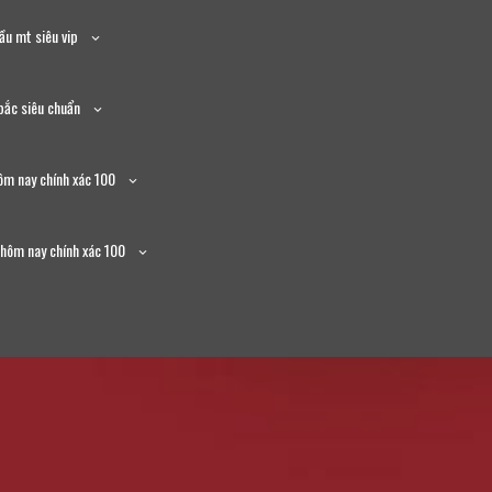
ầu mt siêu vip
 bắc siêu chuẩn
ôm nay chính xác 100
 hôm nay chính xác 100