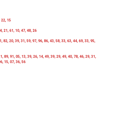
, 22, 15
4, 21, 61, 10, 47, 48, 26
1, 82, 20, 39, 31, 59, 97, 96, 86, 43, 58, 33, 63, 44, 69, 33, 95,
1, 89, 91, 05, 13, 39, 26, 14, 49, 39, 29, 49, 40, 78, 46, 29, 31,
06, 15, 07, 36, 56