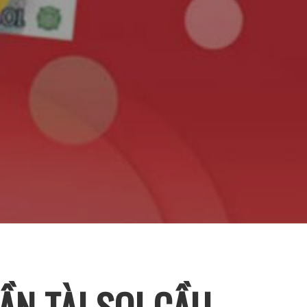
ẦN TÀI SOI CẦU