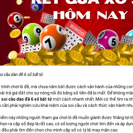
soi cầu dàn đề 6 số bất tử
 trình chơi lô đề, mà chưa nắm bắt được cách vận hành của những con s
hải trả giá đắt cho sự nông nổi đó bằng số tiền đã bị mất. Để không 
c
soi cầu dàn đề 6 số bất tử
một cách nhanh nhất. Mới có thể tìm ra nh
 cần phải nghiên cứu khái niệm của soi cầu và cách thức vận hành như
điểm này những người tham gia chơi lô đề muốn giành được thắng lợi l
họn ra cặp số đẹp là rất cao, có số lượng người chơi tìm đến và áp dụ
ề đều phải tìm đến chọn cho mình cặp số có tỷ lệ may mắn cao.