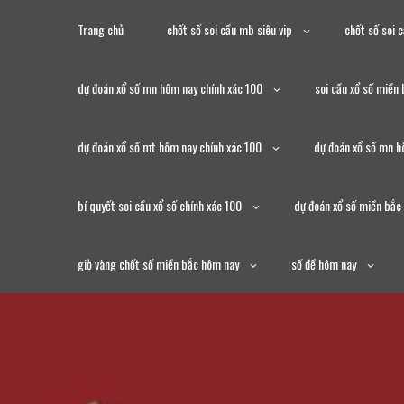
Trang chủ
chốt số soi cầu mb siêu vip
chốt số soi c
dự đoán xổ số mn hôm nay chính xác 100
soi cầu xổ số miền
dự đoán xổ số mt hôm nay chính xác 100
dự đoán xổ số mn h
bí quyết soi cầu xổ số chính xác 100
dự đoán xổ số miền bắc
giờ vàng chốt số miền bắc hôm nay
số đề hôm nay