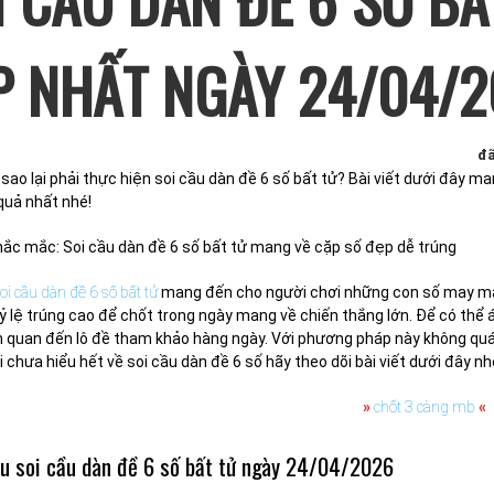
P NHẤT NGÀY 24/04/
đã
 sao lại phải thực hiện soi cầu dàn đề 6 số bất tử? Bài viết dưới đây 
quả nhất nhé!
thắc mắc: Soi cầu dàn đề 6 số bất tử mang về cặp số đẹp dễ trúng
oi cầu dàn đề 6 số bất tử
mang đến cho người chơi những con số may mắn 
tỷ lệ trúng cao để chốt trong ngày mang về chiến thắng lớn. Để có th
liên quan đến lô đề tham khảo hàng ngày. Với phương pháp này không qu
 chưa hiểu hết về soi cầu dàn đề 6 số hãy theo dõi bài viết dưới đây nh
»
chốt 3 càng mb
«
ệu soi cầu dàn đề 6 số bất tử ngày 24/04/2026