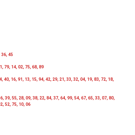
, 36, 45
1, 79, 14, 02, 75, 68, 89
4, 40, 16, 91, 13, 15, 94, 42, 29, 21, 33, 32, 04, 19, 83, 72, 18,
6, 39, 55, 28, 09, 38, 22, 84, 37, 64, 99, 54, 67, 65, 33, 07, 80,
82, 52, 75, 10, 06