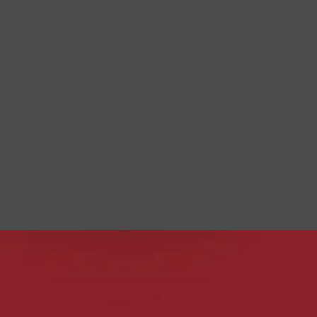
Skip
to
content