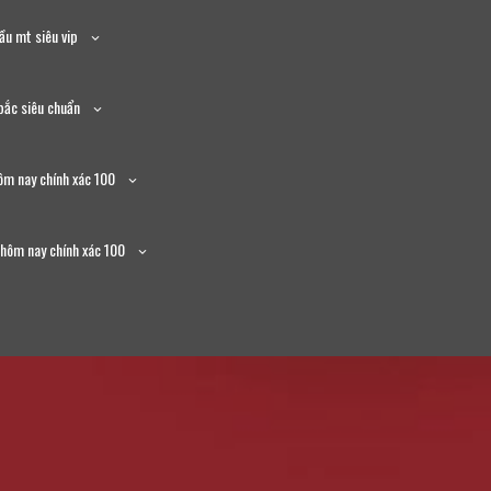
ầu mt siêu vip
 bắc siêu chuẩn
ôm nay chính xác 100
 hôm nay chính xác 100