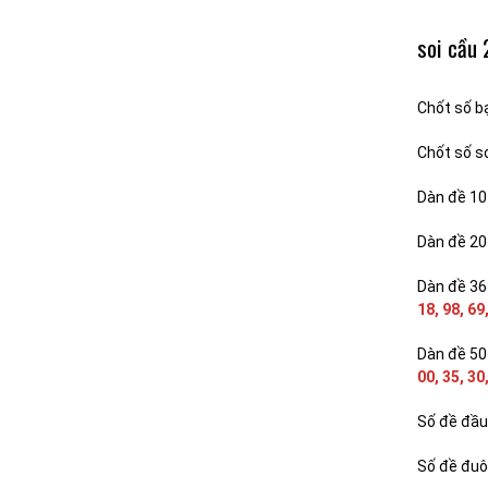
soi cầu
Chốt số b
Chốt số s
Dàn đề 10
Dàn đề 20
Dàn đề 36
18, 98, 69,
Dàn đề 50
00, 35, 30,
Số đề đầu
Số đề đuô