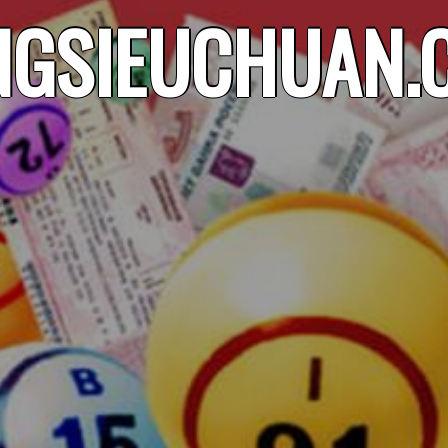
NGSIEUCHUAN.