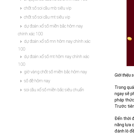
chốt số soi cầu mb siêu vip
chốt số soi cầu mt siêu vip
dự đoán xổ số miền bắc hôm nay
chính xác 100
dự đoán xổ số mn hôm nay chính xác
100
dự đoán xổ số mt hôm nay chính xác
100
giờ vàng chốt số miền bắc hôm nay
Giới thiệu 
số đề hôm nay
Trong quá
soi cầu xổ số miền bắc siêu chuẩn
ngay sẽ p
pháp thứ
Trước tiên
Đến thời 
năng lựa c
đánh lô đ