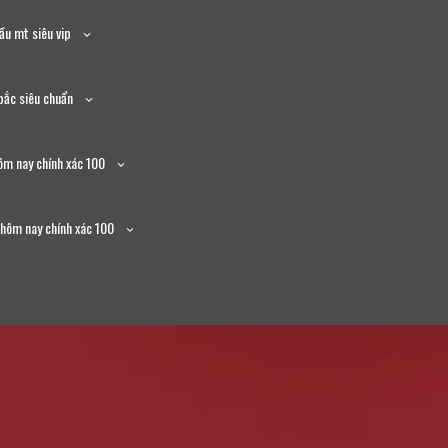
ầu mt siêu vip
 bắc siêu chuẩn
ôm nay chính xác 100
 hôm nay chính xác 100