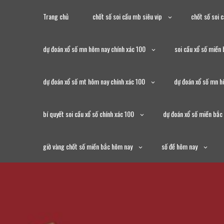
Trang chủ
chốt số soi cầu mb siêu vip
chốt số soi c
dự đoán xổ số mn hôm nay chính xác 100
soi cầu xổ số miền
dự đoán xổ số mt hôm nay chính xác 100
dự đoán xổ số mn h
bí quyết soi cầu xổ số chính xác 100
dự đoán xổ số miền bắc
giờ vàng chốt số miền bắc hôm nay
số đề hôm nay