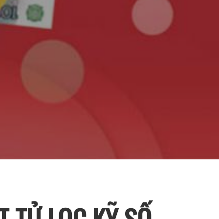
T TỬ LỌC KỸ SỐ