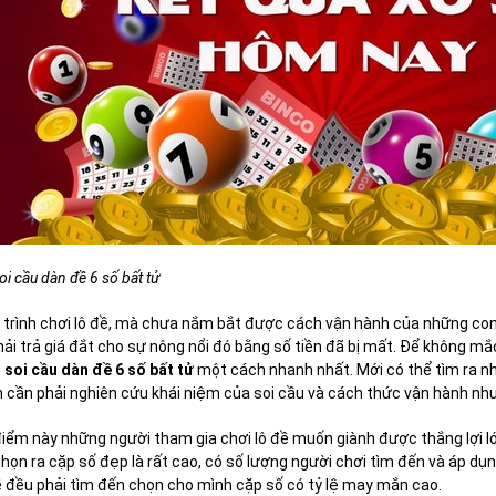
soi cầu dàn đề 6 số bất tử
 trình chơi lô đề, mà chưa nắm bắt được cách vận hành của những con s
hải trả giá đắt cho sự nông nổi đó bằng số tiền đã bị mất. Để không 
c
soi cầu dàn đề 6 số bất tử
một cách nhanh nhất. Mới có thể tìm ra nh
 cần phải nghiên cứu khái niệm của soi cầu và cách thức vận hành như
điểm này những người tham gia chơi lô đề muốn giành được thắng lợi l
họn ra cặp số đẹp là rất cao, có số lượng người chơi tìm đến và áp dụ
ề đều phải tìm đến chọn cho mình cặp số có tỷ lệ may mắn cao.