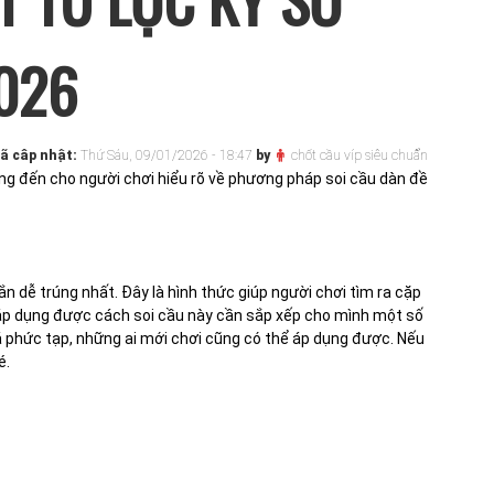
026
ã câp nhật:
Thứ Sáu, 09/01/2026 - 18:47
by
chốt cầu víp siêu chuẩn
mang đến cho người chơi hiểu rõ về phương pháp soi cầu dàn đề
dễ trúng nhất. Đây là hình thức giúp người chơi tìm ra cặp
ể áp dụng được cách soi cầu này cần sắp xếp cho mình một số
á phức tạp, những ai mới chơi cũng có thể áp dụng được. Nếu
é.