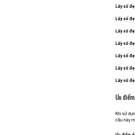
Lấy số đẹ
Lấy số đẹ
Lấy số đẹ
Lấy số đẹ
Lấy số đẹ
Lấy số đẹ
Lấy số đẹ
Ưu điểm
Khi sử dụ
cầu này m
Ưu điểm d