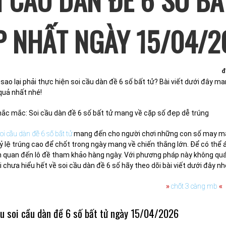
P NHẤT NGÀY 15/04/2
đ
 sao lại phải thực hiện soi cầu dàn đề 6 số bất tử? Bài viết dưới đây 
quả nhất nhé!
thắc mắc: Soi cầu dàn đề 6 số bất tử mang về cặp số đẹp dễ trúng
oi cầu dàn đề 6 số bất tử
mang đến cho người chơi những con số may mắn 
tỷ lệ trúng cao để chốt trong ngày mang về chiến thắng lớn. Để có th
liên quan đến lô đề tham khảo hàng ngày. Với phương pháp này không qu
 chưa hiểu hết về soi cầu dàn đề 6 số hãy theo dõi bài viết dưới đây nh
»
chốt 3 càng mb
«
ệu soi cầu dàn đề 6 số bất tử ngày 15/04/2026