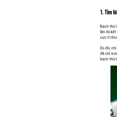
1. Tìm h
Bạch thủ l
lần rồi kế
cực ít như
Do đó, chỉ
đề chỉ trú
bạch thủ l