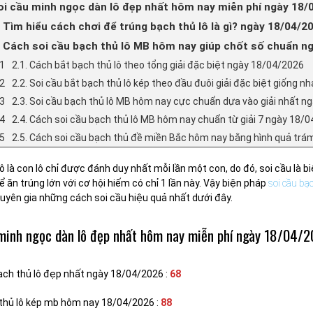
oi cầu minh ngọc dàn lô đẹp nhất hôm nay miễn phí ngày 18/
. Tìm hiểu cách chơi để trúng bạch thủ lô là gì? ngày 18/04/2
. Cách soi cầu bạch thủ lô MB hôm nay giúp chốt số chuẩn n
2.1. Cách bắt bạch thủ lô theo tổng giải đặc biệt ngày 18/04/2026
2.2. Soi cầu bắt bạch thủ lô kép theo đầu đuôi giải đặc biệt giống 
2.3. Soi cầu bạch thủ lô MB hôm nay cực chuẩn dựa vào giải nhất 
2.4. Cách soi cầu bạch thủ lô MB hôm nay chuẩn từ giải 7 ngày 18/
2.5. Cách soi cầu bạch thủ đề miền Bắc hôm nay bằng hình quả tr
ô là con lô chỉ được đánh duy nhất mỗi lần một con, do đó, soi cầu là
ể ăn trúng lớn với cơ hội hiếm có chỉ 1 lần này. Vậy biện pháp
soi cầu bạ
huyên gia những cách soi cầu hiệu quả nhất dưới đây.
 minh ngọc dàn lô đẹp nhất hôm nay miễn phí ngày 18/04/
ạch thủ lô đẹp nhất ngày 18/04/2026 :
68
thủ lô kép mb hôm nay 18/04/2026 :
88