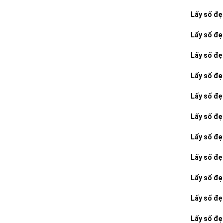
Lấy số đẹ
Lấy số đẹ
Lấy số đẹ
Lấy số đẹ
Lấy số đẹ
Lấy số đẹ
Lấy số đẹ
Lấy số đẹ
Lấy số đẹ
Lấy số đẹ
Lấy số đẹ