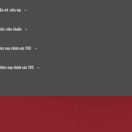
ầu mt siêu vip
 bắc siêu chuẩn
ôm nay chính xác 100
 hôm nay chính xác 100