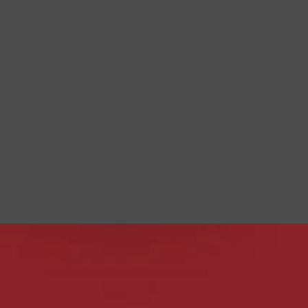
Skip
to
content