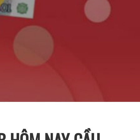
MB HÔM NAY CẦU