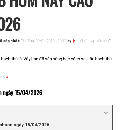
026
ã câp nhật:
Thứ Sáu, 09/01/2026 - 19:17
by
chốt cầu víp siêu chuẩn
on bạch thủ lô. Vậy bạn đã sẵn sàng học cách soi cầu bạch thủ
nay
«
ẩn ngày 15/04/2026
 chuẩn ngày 15/04/2026