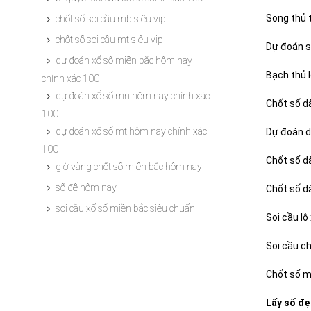
Song thủ 
chốt số soi cầu mb siêu vip
chốt số soi cầu mt siêu vip
Dự đoán s
dự đoán xổ số miền bắc hôm nay
Bạch thủ 
chính xác 100
dự đoán xổ số mn hôm nay chính xác
Chốt số d
100
dự đoán xổ số mt hôm nay chính xác
Dự đoán d
100
Chốt số d
giờ vàng chốt số miền bắc hôm nay
số đề hôm nay
Chốt số d
soi cầu xổ số miền bắc siêu chuẩn
Soi cầu l
Soi cầu c
Chốt số m
Lấy số đẹ