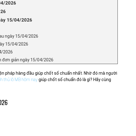
04/2026
026
gày 15/04/2026
nhau ngày 15/04/2026
ngày 15/04/2026
04/2026
ám đơn giản ngày 15/04/2026
 biện pháp hàng đầu giúp chốt số chuẩn nhất. Nhờ đó mà người
ch thủ lô MB hôm nay
giúp chốt số chuẩn đó là gì? Hãy cùng
2026