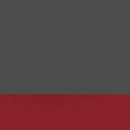
Skip
to
content