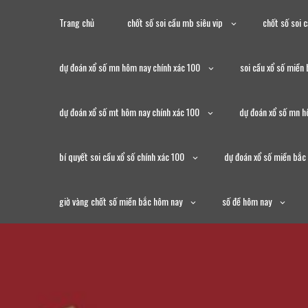
Trang chủ
chốt số soi cầu mb siêu vip
chốt số soi c
dự đoán xổ số mn hôm nay chính xác 100
soi cầu xổ số miền
dự đoán xổ số mt hôm nay chính xác 100
dự đoán xổ số mn h
bí quyết soi cầu xổ số chính xác 100
dự đoán xổ số miền bắc
giờ vàng chốt số miền bắc hôm nay
số đề hôm nay