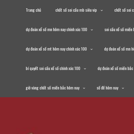
Trang chủ
chốt số soi cầu mb siêu vip
chốt số soi c
dự đoán xổ số mn hôm nay chính xác 100
soi cầu xổ số miền
dự đoán xổ số mt hôm nay chính xác 100
dự đoán xổ số mn h
bí quyết soi cầu xổ số chính xác 100
dự đoán xổ số miền bắc
giờ vàng chốt số miền bắc hôm nay
số đề hôm nay