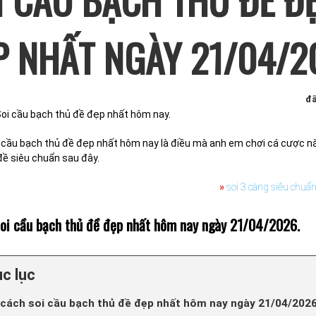
P NHẤT NGÀY 21/04/2
đã
Soi cầu bạch thủ đề đẹp nhất hôm nay.
i cầu bạch thủ đề đẹp nhất hôm nay là điều mà anh em chơi cá cược nà
đề siêu chuẩn sau đây.
»
soi 3 càng siêu chuẩ
soi cầu bạch thủ đề đẹp nhất hôm nay ngày 21/04/2026.
c lục
 cách soi cầu bạch thủ đề đẹp nhất hôm nay ngày 21/04/2026