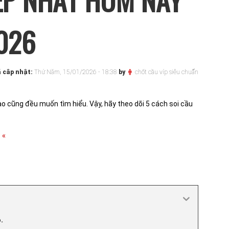
026
 câp nhật:
Thứ Năm, 15/01/2026 - 18:38
by
chốt cầu víp siêu chuẩn
o cũng đều muốn tìm hiểu. Vậy, hãy theo dõi 5 cách soi cầu
n
«
.