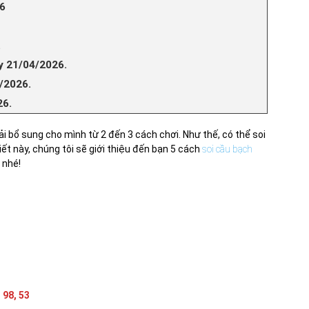
26
.
y 21/04/2026.
/2026.
26.
i bổ sung cho mình từ 2 đến 3 cách chơi. Như thế, có thể soi
ết này, chúng tôi sẽ giới thiệu đến bạn 5 cách
soi cầu bạch
 nhé!
, 98, 53