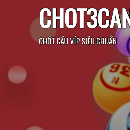
CHOT3CA
CHỐT CẦU VÍP SIÊU CHUẨN