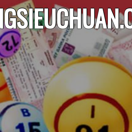
NGSIEUCHUAN.