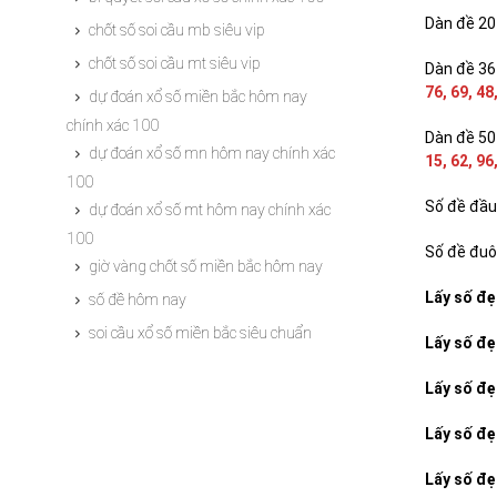
Dàn đề 20
chốt số soi cầu mb siêu vip
chốt số soi cầu mt siêu vip
Dàn đề 36
76, 69, 48,
dự đoán xổ số miền bắc hôm nay
chính xác 100
Dàn đề 50
dự đoán xổ số mn hôm nay chính xác
15, 62, 96,
100
Số đề đầu
dự đoán xổ số mt hôm nay chính xác
100
Số đề đuô
giờ vàng chốt số miền bắc hôm nay
Lấy số đẹ
số đề hôm nay
soi cầu xổ số miền bắc siêu chuẩn
Lấy số đẹ
Lấy số đẹ
Lấy số đẹ
Lấy số đẹ