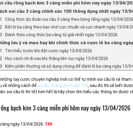
oi cầu rồng bạch kim 3 càng miễn phí hôm nay ngày 13/04/20
ách soi cầu 3 càng chính xác 100 thông dụng nhất ngày 13/0
Công thức dự đoán soi cầu 3 càng theo bóng tổng ngày 13/04/202
Bắt lô ba càng theo bạc nhớ cực chuẩn và cực nhanh ngày 13/04/
Đánh theo công thức ba càng từ giải nhất ngày 13/04/2026
hững lưu ý và mẹo hay khi chính thức cá cược lô ba càng ngà
Tìm hiểu trước khi đặt cược ngày 13/04/2026
Học cách rời đi sau khi thắng liên tục ngày 13/04/2026
Kiếm phần thưởng và sử dụng chúng để đánh lô ba càng ngày 13/0
 những tay cược chuyên nghiệp mới có thể tự mình soi cầu lô và tham
u về những cách để
soi cầu 3 càng chính xác 100
, sau đó thì sẽ biết đư
iệc soi cầu lô thì tốt hơn hết là hãy chọn tìm hiểu các thông tin được 
 rồng bạch kim 3 càng miễn phí hôm nay ngày 13/04/2026
 càng ngày 13/04/2026:
749