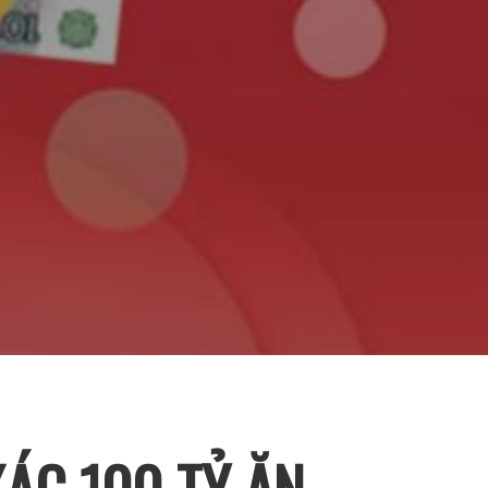
XÁC 100 TỶ ĂN