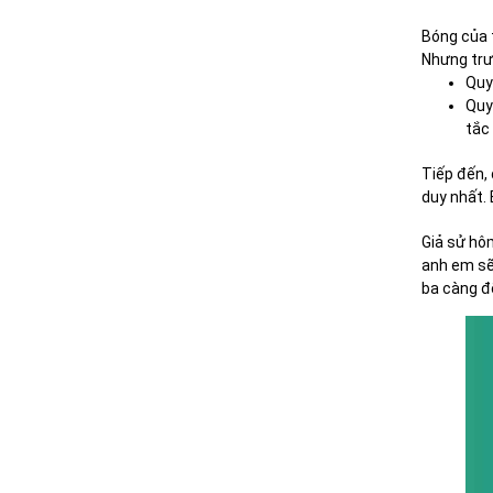
Bóng của 
Nhưng trư
Quy 
Quy
tắc 
Tiếp đến, 
duy nhất.
Giả sử hôm
anh em sẽ
ba càng đ