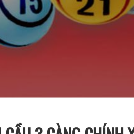
I CẦU 3 CÀNG CHÍNH 