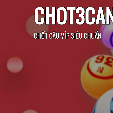
CHOT3CA
CHỐT CẦU VÍP SIÊU CHUẨN