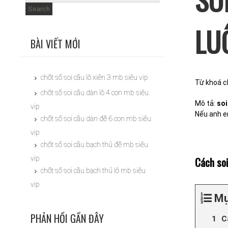
Search
LU
BÀI VIẾT MỚI
chốt số soi cầu lô xiên 3 mb siêu vip
Từ khoá ch
chốt số soi cầu dàn lô 4 con mb siêu
Mô tả:
soi
vip
Nếu anh e
chốt số soi cầu dàn đề 6 con mb siêu
vip
chốt số soi cầu bạch thủ đề mb siêu
vip
Cách soi
chốt số soi cầu bạch thủ lô mb siêu
vip
Mụ
PHẢN HỒI GẦN ĐÂY
C