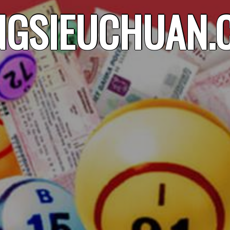
NGSIEUCHUAN.