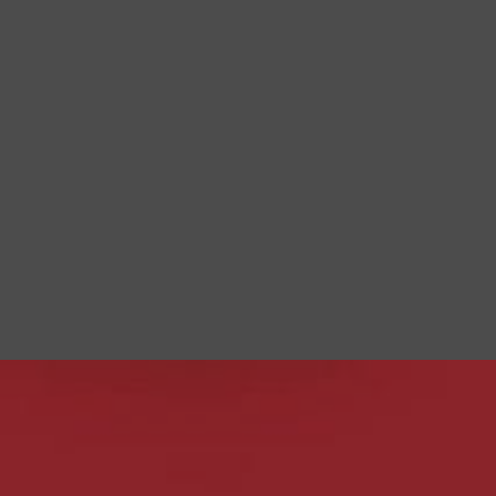
Skip
to
content