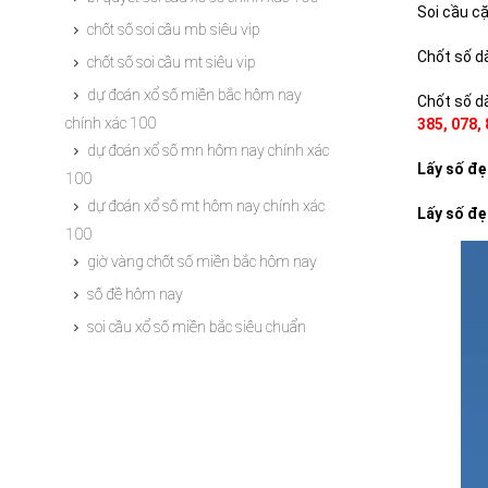
Soi cầu c
chốt số soi cầu mb siêu vip
Chốt số d
chốt số soi cầu mt siêu vip
dự đoán xổ số miền bắc hôm nay
Chốt số d
chính xác 100
385, 078, 
dự đoán xổ số mn hôm nay chính xác
Lấy số đẹ
100
dự đoán xổ số mt hôm nay chính xác
Lấy số đẹ
100
giờ vàng chốt số miền bắc hôm nay
số đề hôm nay
soi cầu xổ số miền bắc siêu chuẩn