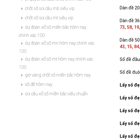
Dàn đề 20
chốt số soi cầu mb siêu vip
chốt số soi cầu mt siêu vip
Dàn đề 36
dự đoán xổ số miền bắc hôm nay
73, 58, 19,
chính xác 100
Dàn đề 50
dự đoán xổ số mn hôm nay chính xác
43, 15, 84,
100
dự đoán xổ số mt hôm nay chính xác
Số đề đầu
100
Số đề đuô
giờ vàng chốt số miền bắc hôm nay
số đề hôm nay
Lấy số đẹ
soi cầu xổ số miền bắc siêu chuẩn
Lấy số đẹ
Lấy số đẹ
Lấy số đẹ
Lấy số đẹ