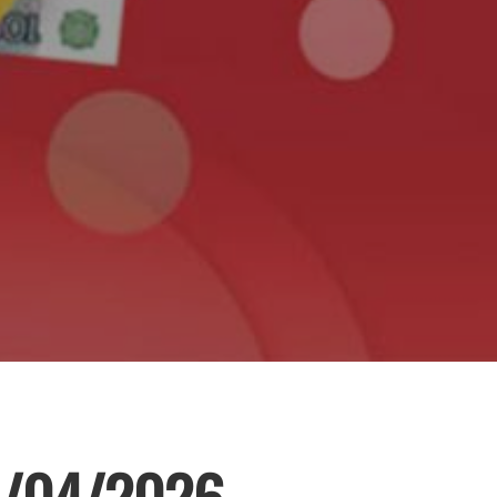
9/04/2026