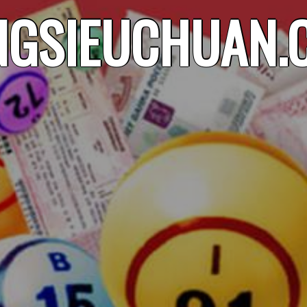
NGSIEUCHUAN.