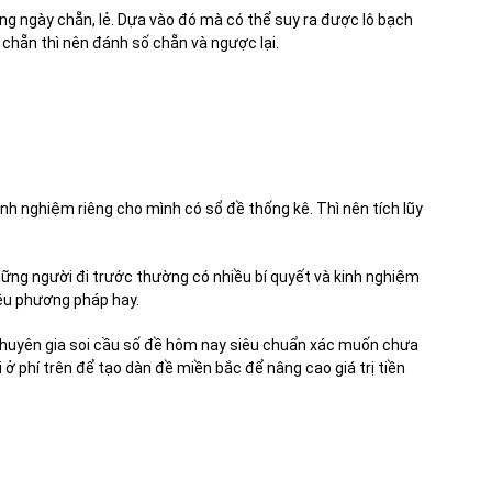
g ngày chẵn, lẻ. Dựa vào đó mà có thể suy ra được lô bạch
chẵn thì nên đánh số chẵn và ngược lại.
inh nghiệm riêng cho mình có sổ đề thống kê. Thì nên tích lũy
ững người đi trước thường có nhiều bí quyết và kinh nghiệm
iều phương pháp hay.
huyên gia soi cầu số đề hôm nay siêu chuẩn xác muốn chưa
ở phí trên để tạo dàn đề miền bắc để nâng cao giá trị tiền