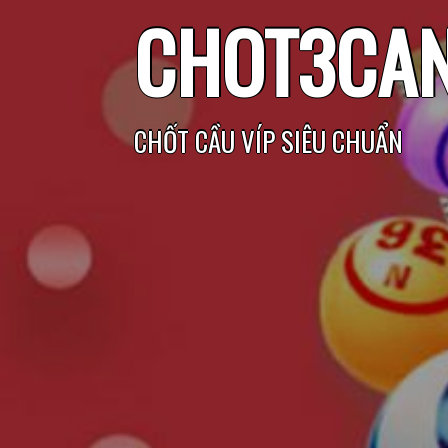
CHOT3CA
CHỐT CẦU VÍP SIÊU CHUẨN