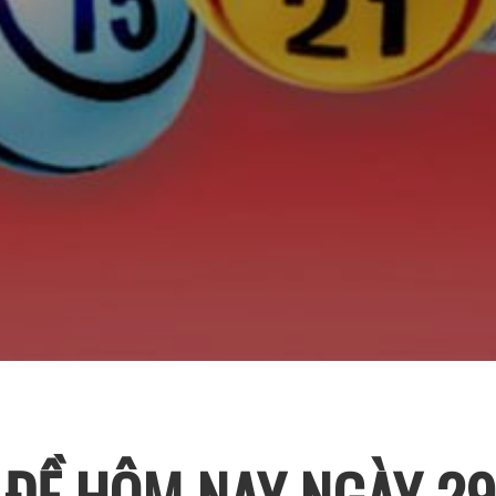
 ĐỀ HÔM NAY NGÀY 2