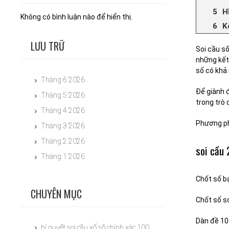
H
Không có bình luận nào để hiển thị.
K
LƯU TRỮ
Soi cầu s
những kết
số có khả
Tháng 6 2026
Để giành đ
Tháng 5 2026
trong trò
Tháng 4 2026
Phương ph
Tháng 3 2026
Tháng 2 2026
soi cầu
Tháng 1 2026
Chốt số b
CHUYÊN MỤC
Chốt số s
Dàn đề 10
bí quyết soi cầu xổ số chính xác 100