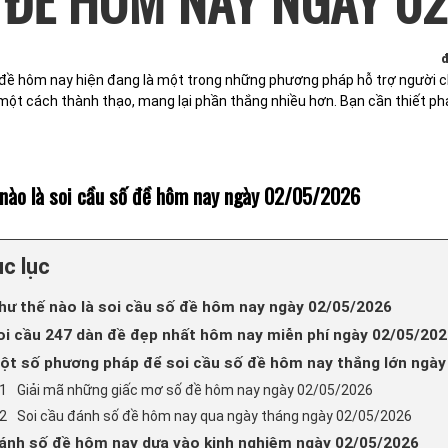
đ
 đề hôm nay hiện đang là một trong những phương pháp hỗ trợ người c
một cách thành thạo, mang lại phần thắng nhiều hơn. Bạn cần thiết phả
 nào là soi cầu số đề hôm nay ngày 02/05/2026
c lục
hư thế nào là soi cầu số đề hôm nay ngày 02/05/2026
oi cầu 247 dàn đề đẹp nhất hôm nay miễn phí ngày 02/05/20
ột số phương pháp để soi cầu số đề hôm nay thắng lớn ngày
Giải mã những giấc mơ số đề hôm nay ngày 02/05/2026
Soi cầu đánh số đề hôm nay qua ngày tháng ngày 02/05/2026
ánh số đề hôm nay dựa vào kinh nghiệm ngày 02/05/2026