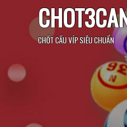
CHOT3CA
CHỐT CẦU VÍP SIÊU CHUẨN