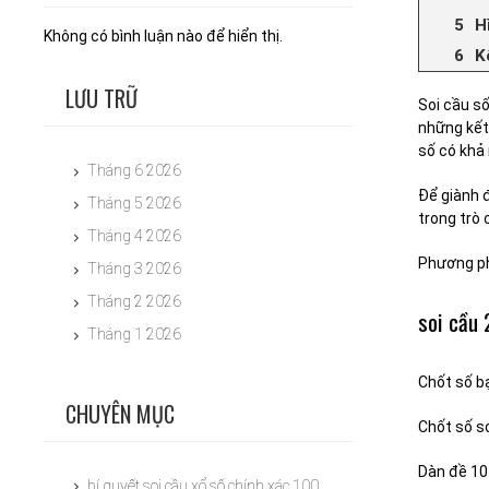
H
Không có bình luận nào để hiển thị.
K
LƯU TRỮ
Soi cầu s
những kết
số có khả
Tháng 6 2026
Để giành đ
Tháng 5 2026
trong trò
Tháng 4 2026
Phương ph
Tháng 3 2026
Tháng 2 2026
soi cầu
Tháng 1 2026
Chốt số b
CHUYÊN MỤC
Chốt số s
Dàn đề 10
bí quyết soi cầu xổ số chính xác 100