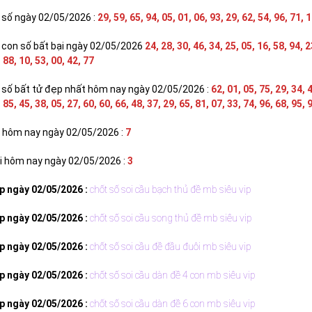
 số ngày 02/05/2026 :
29, 59, 65, 94, 05, 01, 06, 93, 29, 62, 54, 96, 71, 1
 con số bất bại ngày 02/05/2026
24, 28, 30, 46, 34, 25, 05, 16, 58, 94, 2
 88, 10, 53, 00, 42, 77
 số bất tử đẹp nhất hôm nay ngày 02/05/2026 :
62, 01, 05, 75, 29, 34, 4
 85, 45, 38, 05, 27, 60, 60, 66, 48, 37, 29, 65, 81, 07, 33, 74, 96, 68, 95, 
 hôm nay ngày 02/05/2026 :
7
i hôm nay ngày 02/05/2026 :
3
p ngày 02/05/2026 :
chốt số soi cầu bạch thủ đề mb siêu vip
p ngày 02/05/2026 :
chốt số soi cầu song thủ đề mb siêu vip
p ngày 02/05/2026 :
chốt số soi cầu đề đầu đuôi mb siêu vip
p ngày 02/05/2026 :
chốt số soi cầu dàn đề 4 con mb siêu vip
p ngày 02/05/2026 :
chốt số soi cầu dàn đề 6 con mb siêu vip