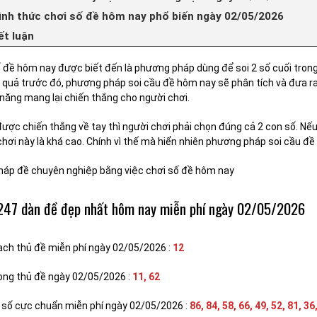
ình thức chơi số đề hôm nay phổ biến ngày 02/05/2026
ết luận
ố đề hôm nay được biết đến là phương pháp dùng để soi 2 số cuối trong
 quả trước đó, phương pháp soi cầu đề hôm nay sẽ phân tích và đưa r
 năng mang lại chiến thắng cho người chơi.
ược chiến thắng về tay thì người chơi phải chọn đúng cả 2 con số. Nếu 
 chơi này là khá cao. Chính vì thế mà hiển nhiên phương pháp soi cầu 
áp đề chuyên nghiệp bằng việc chơi số đề hôm nay
 247 dàn đề đẹp nhất hôm nay miễn phí ngày 02/05/2026
ạch thủ đề miễn phí ngày 02/05/2026 :
12
ong thủ đề ngày 02/05/2026 :
11, 62
 số cực chuẩn miễn phí ngày 02/05/2026 :
86, 84, 58, 66, 49, 52, 81, 36