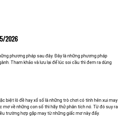
05/2026
những phương pháp sau đây. Đây là những phương pháp
ành. Tham khảo và lưu lại để lúc soi cầu thì đem ra dùng
c biệt lô đề hay xổ số là những trò chơi có tính hên xui may
ấc mơ về những con số thì hãy thử phân tích nó. Từ đó suy ra
ều trường hợp gặp may từ những giấc mơ này đấy.