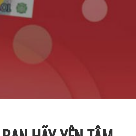
 BẠN HÃY YÊN TÂM