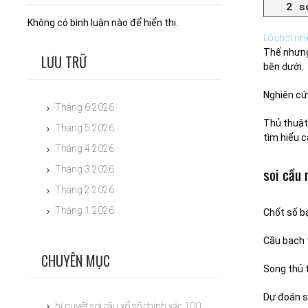
s
Không có bình luận nào để hiển thị.
Lô chơi nh
Thế nhưng
LƯU TRỮ
bên dưới.
Nghiên cứ
Tháng 6 2026
Thủ thuật
Tháng 5 2026
tìm hiểu c
Tháng 4 2026
soi cầu
Tháng 3 2026
Tháng 2 2026
Tháng 1 2026
Chốt số b
Cầu bạch 
CHUYÊN MỤC
Song thủ 
Dự đoán s
bí quyết soi cầu xổ số chính xác 100