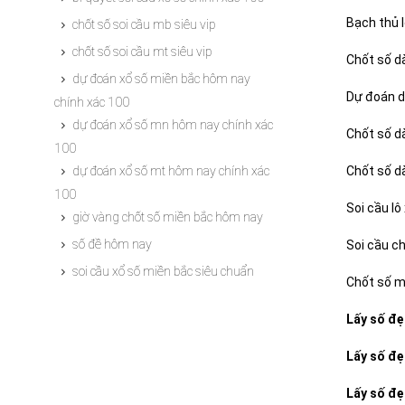
Bạch thủ 
chốt số soi cầu mb siêu vip
chốt số soi cầu mt siêu vip
Chốt số d
dự đoán xổ số miền bắc hôm nay
Dự đoán d
chính xác 100
dự đoán xổ số mn hôm nay chính xác
Chốt số d
100
dự đoán xổ số mt hôm nay chính xác
Chốt số d
100
Soi cầu l
giờ vàng chốt số miền bắc hôm nay
số đề hôm nay
Soi cầu c
soi cầu xổ số miền bắc siêu chuẩn
Chốt số m
Lấy số đẹ
Lấy số đẹ
Lấy số đẹ