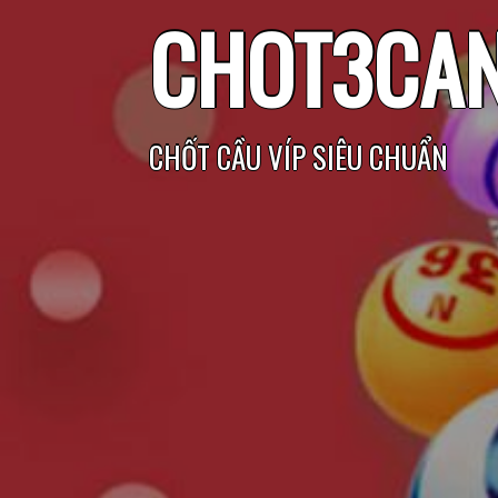
CHOT3CA
CHỐT CẦU VÍP SIÊU CHUẨN