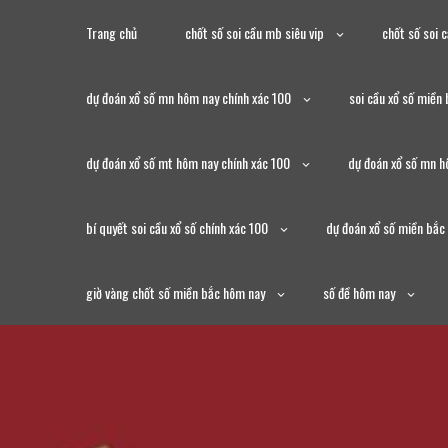
Trang chủ
chốt số soi cầu mb siêu vip
chốt số soi c
dự đoán xổ số mn hôm nay chính xác 100
soi cầu xổ số miền
dự đoán xổ số mt hôm nay chính xác 100
dự đoán xổ số mn h
bí quyết soi cầu xổ số chính xác 100
dự đoán xổ số miền bắc
giờ vàng chốt số miền bắc hôm nay
số đề hôm nay