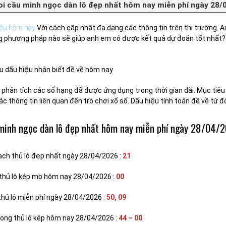
oi cầu minh ngọc dàn lô đẹp nhất hôm nay miễn phí ngày 28/
iều hôm nay
Với cách cập nhật đa dạng các thông tin trên thị trường. 
 phương pháp nào sẽ giúp anh em có được kết quả dự đoán tốt nhất? H
u dấu hiệu nhận biết đề về hôm nay
 phân tích các số hạng đã được ứng dụng trong thời gian dài. Mục tiêu
ác thông tin liên quan đến trò chơi xổ số. Dấu hiệu tính toán đề về từ 
 minh ngọc dàn lô đẹp nhất hôm nay miễn phí ngày 28/04/
ạch thủ lô đẹp nhất ngày 28/04/2026 :
21
thủ lô kép mb hôm nay 28/04/2026 :
00
thủ lô miễn phí ngày 28/04/2026 :
50, 09
ong thủ lô kép hôm nay 28/04/2026 :
44 – 00