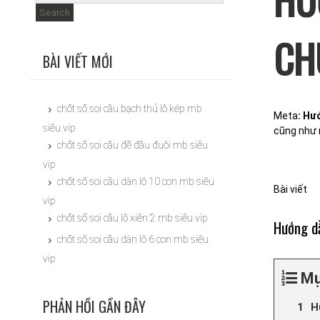
Search
CH
BÀI VIẾT MỚI
chốt số soi cầu bạch thủ lô kép mb
Meta
: Hư
siêu vip
cũng như 
chốt số soi cầu đề đầu đuôi mb siêu
vip
chốt số soi cầu dàn lô 10 con mb siêu
Bài viết
vip
chốt số soi cầu lô xiên 2 mb siêu vip
Hướng dẫ
chốt số soi cầu dàn lô 6 con mb siêu
vip
Mụ
PHẢN HỒI GẦN ĐÂY
H