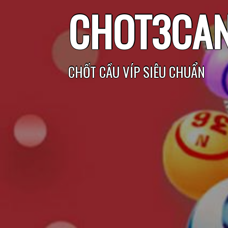
CHOT3CA
CHỐT CẦU VÍP SIÊU CHUẨN