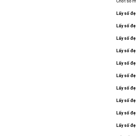
Chốt số m
Lấy số đẹ
Lấy số đẹ
Lấy số đẹ
Lấy số đẹ
Lấy số đẹ
Lấy số đẹ
Lấy số đẹ
Lấy số đẹ
Lấy số đẹ
Lấy số đẹ