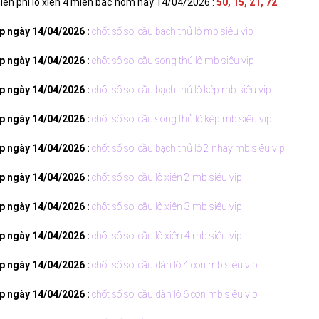
iễn phí lô xiên 4 miền bắc hôm nay 14/04/2026 :
50, 15, 21, 72
p ngày 14/04/2026 :
chốt số soi cầu bạch thủ lô mb siêu vip
p ngày 14/04/2026 :
chốt số soi cầu song thủ lô mb siêu vip
p ngày 14/04/2026 :
chốt số soi cầu bạch thủ lô kép mb siêu vip
p ngày 14/04/2026 :
chốt số soi cầu song thủ lô kép mb siêu vip
p ngày 14/04/2026 :
chốt số soi cầu bạch thủ lô 2 nháy mb siêu vip
p ngày 14/04/2026 :
chốt số soi cầu lô xiên 2 mb siêu vip
p ngày 14/04/2026 :
chốt số soi cầu lô xiên 3 mb siêu vip
p ngày 14/04/2026 :
chốt số soi cầu lô xiên 4 mb siêu vip
p ngày 14/04/2026 :
chốt số soi cầu dàn lô 4 con mb siêu vip
p ngày 14/04/2026 :
chốt số soi cầu dàn lô 6 con mb siêu vip