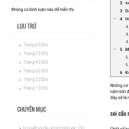
s
Không có bình luận nào để hiển thị.
D
H
LƯU TRỮ
Tháng 6 2026
M
Tháng 5 2026
Tháng 4 2026
Tháng 3 2026
K
Tháng 2 2026
Những cơ h
Tháng 1 2026
nắm bắt đư
đây sẽ là
CHUYÊN MỤC
soi cầu
bí quyết soi cầu xổ số chính xác 100