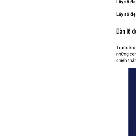
Lấy số đẹ
Lấy số đẹ
Dàn lô 
Trước khi 
những con
chiến thắ