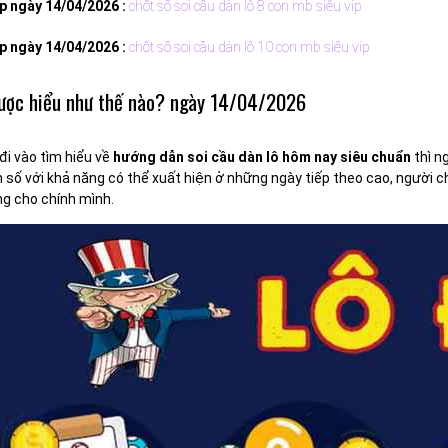
p ngày 14/04/2026 :
chốt số soi cầu dàn lô 8 con mb siêu vip
p ngày 14/04/2026 :
chốt số soi cầu dàn lô 10 con mb siêu vip
được hiểu như thế nào? ngày 14/04/2026
đi vào tìm hiểu về
hướng dẫn soi cầu dàn lô hôm nay siêu chuẩn
thì n
 số với khả năng có thể xuất hiện ở những ngày tiếp theo cao, người c
ng cho chính mình.