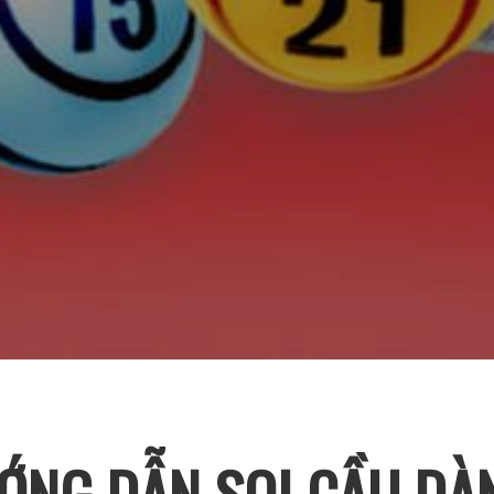
ỚNG DẪN SOI CẦU DÀN