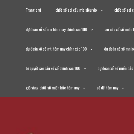
Trang chủ
chốt số soi cầu mb siêu vip
chốt số soi c
dự đoán xổ số mn hôm nay chính xác 100
soi cầu xổ số miền
dự đoán xổ số mt hôm nay chính xác 100
dự đoán xổ số mn h
bí quyết soi cầu xổ số chính xác 100
dự đoán xổ số miền bắc
giờ vàng chốt số miền bắc hôm nay
số đề hôm nay