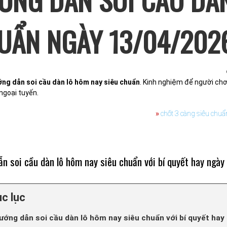
UẨN NGÀY 13/04/202
ớng dẫn soi cầu dàn lô hôm nay siêu chuẩn
. Kinh nghiệm để người chơ
ngoại tuyến.
»
chốt 3 càng siêu chuẩ
n soi cầu dàn lô hôm nay siêu chuẩn với bí quyết hay ngà
c lục
ướng dẫn soi cầu dàn lô hôm nay siêu chuẩn với bí quyết hay