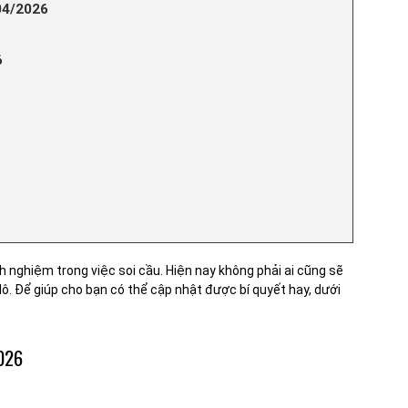
04/2026
6
h nghiệm trong việc soi cầu. Hiện nay không phải ai cũng sẽ
ô. Để giúp cho bạn có thể cập nhật được bí quyết hay, dưới
2026