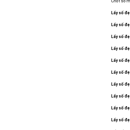
Chốt số m
Lấy số đẹ
Lấy số đẹ
Lấy số đẹ
Lấy số đẹ
Lấy số đẹ
Lấy số đẹ
Lấy số đẹ
Lấy số đẹ
Lấy số đẹ
Lấy số đẹ