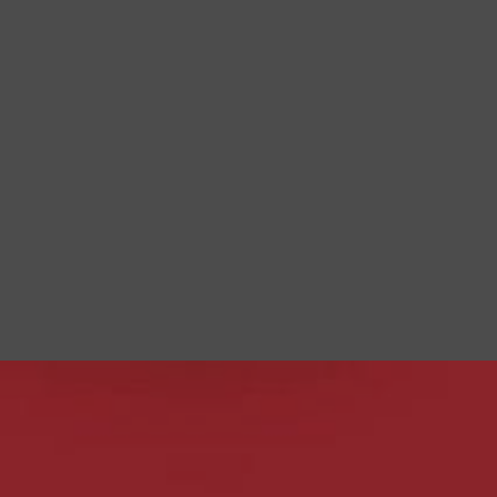
Skip
to
content