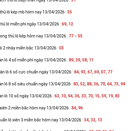
ạch thủ lô đẹp nhất ngày 13/04/2026 :
51
thủ lô kép mb hôm nay 13/04/2026 :
55
thủ lô miễn phí ngày 13/04/2026 :
69, 12
ong thủ lô kép hôm nay 13/04/2026 :
77 – 55
lô 2 nháy miền bắc 13/04/2026 :
03
àn lô 4 số miễn phí ngày 13/04/2026 :
89, 39, 58, 11
àn lô 6 số cực chuẩn ngày 13/04/2026 :
84, 93, 67, 69, 07, 77
àn lô 8 số siêu chuẩn ngày 13/04/2026 :
83, 52, 88, 36, 70, 64, 73, 94
àn lô 10 số ngày 13/04/2026 :
63, 10, 94, 36, 33, 70, 15, 59, 19, 83
ô xiên 2 miền bắc hôm nay 13/04/2026 :
84, 96
huẩn lô xiên 3 miền bắc hôm nay 13/04/2026 :
34, 32, 13