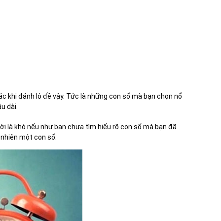
ác khi đánh lô đề vậy. Tức là những con số mà bạn chọn nổ
âu dài.
lời là khó nếu như bạn chưa tìm hiểu rõ con số mà bạn đã
 nhiên một con số.