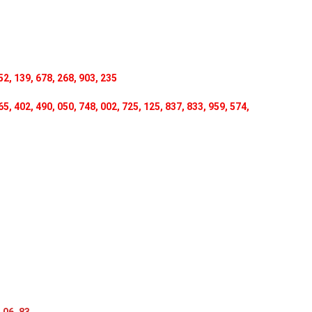
52, 139, 678, 268, 903, 235
65, 402, 490, 050, 748, 002, 725, 125, 837, 833, 959, 574,
, 06, 83