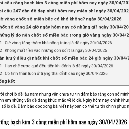
oi cầu rồng bạch kim 3 càng miễn phí hôm nay ngày 30/04/20
oi cầu 247 dàn đề đẹp nhất hôm nay miễn phí ngày 30/04/20
iờ vàng chốt số miền bắc có khó không? ngày 30/04/2026
hốt số vàng 24 giờ ngày hôm nay có những gì? ngày 30/04/2
hững lý do nên chốt số miền bắc trong giờ vàng ngày 30/04/
Giờ vàng tăng thêm khả năng trúng lô đề ngày 30/04/2026
Không mất tiền vào những con số ít ra ngày 30/04/2026
ần lưu ý điều gì nhất khi chốt số miền bắc 24 giờ ngày 30/04
Hạn chế cược quá đều tiền khi đánh lô đề ngày 30/04/2026
Có tinh thần luôn ở trạng thái đỉnh cao ngày 30/04/2026
ổng kết
ời chơi lô đề lâu năm nhưng vẫn chưa tự tin đảm bảo rằng con số mình 
nh em những vấn đề đang khúc mắc về lô đề. Ngày hôm nay, chính khung 
số lô đề. Đảm bảo đọc xong bài viết này bạn có thể tự tin chinh phục 
 rồng bạch kim 3 càng miễn phí hôm nay ngày 30/04/2026