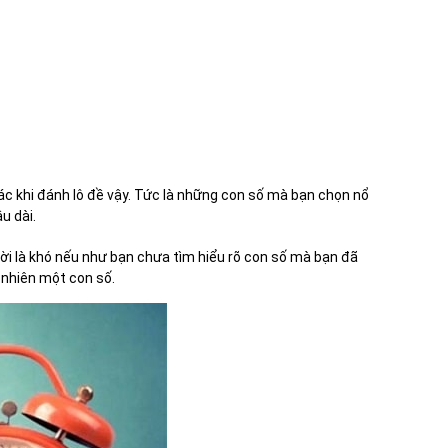
ác khi đánh lô đề vậy. Tức là những con số mà bạn chọn nổ
âu dài.
lời là khó nếu như bạn chưa tìm hiểu rõ con số mà bạn đã
 nhiên một con số.