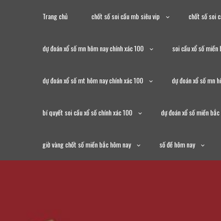
Trang chủ
chốt số soi cầu mb siêu vip
chốt số soi c
dự đoán xổ số mn hôm nay chính xác 100
soi cầu xổ số miền
dự đoán xổ số mt hôm nay chính xác 100
dự đoán xổ số mn h
bí quyết soi cầu xổ số chính xác 100
dự đoán xổ số miền bắc
giờ vàng chốt số miền bắc hôm nay
số đề hôm nay