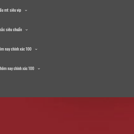
ầu mt siêu vip
 bắc siêu chuẩn
ôm nay chính xác 100
 hôm nay chính xác 100