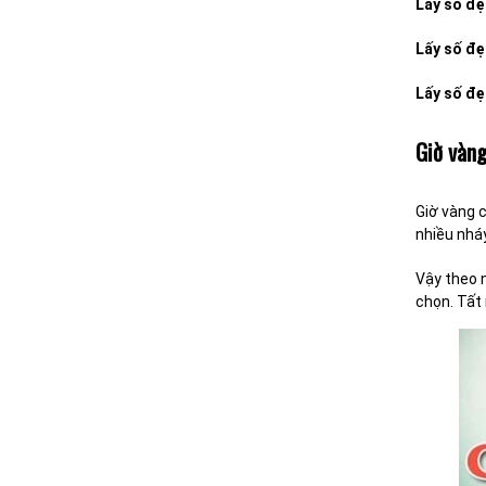
Lấy số đẹ
Lấy số đẹ
Lấy số đẹ
Giờ vàn
Giờ vàng 
nhiều nháy
Vậy theo n
chọn. Tất