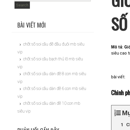
Search
SỐ
BÀI VIẾT MỚI
chốt số soi cầu đề đầu đuôi mb siêu
Mô tả: Gi
vip
siêu cao t
chốt số soi cầu bạch thủ lô mb siêu
vip
chốt số soi cầu dàn đề 8 con mb siêu
bài viết:
vip
chốt số soi cầu dàn đề 6 con mb siêu
Chinh p
vip
chốt số soi cầu dàn đề 10 con mb
siêu vip
Mụ
C