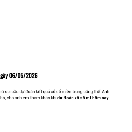
 ngày 06/05/2026
thứ soi cầu dự đoán kết quả xổ số miền trung cũng thế. Anh
 nhỏ, cho anh em tham khảo khi
dự đoán xổ số mt hôm nay