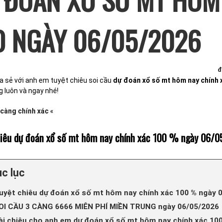
0 NGÀY 06/05/2026
đ
ia sẻ với anh em tuyệt chiêu soi cầu
dự đoán xổ số mt hôm nay chính 
g luôn và ngay nhé!
 càng chính xác
«
hiêu dự đoán xổ số mt hôm nay chính xác 100 % ngày 06/
c lục
uyệt chiêu dự đoán xổ số mt hôm nay chính xác 100 % ngày 
OI CẦU 3 CÀNG 6666 MIỄN PHÍ MIỀN TRUNG ngày 06/05/2026
ài chiêu cho anh em dự đoán xổ số mt hôm nay chính xác 10