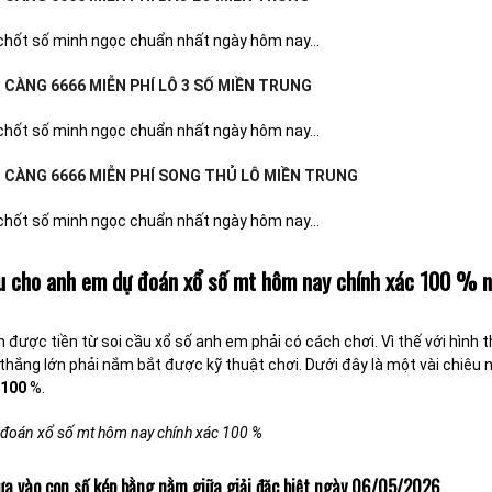
hốt số minh ngọc chuẩn nhất ngày hôm nay…
3 CÀNG 6666 MIỄN PHÍ LÔ 3 SỐ MIỀN TRUNG
hốt số minh ngọc chuẩn nhất ngày hôm nay…
3 CÀNG 6666 MIỄN PHÍ SONG THỦ LÔ MIỀN TRUNG
hốt số minh ngọc chuẩn nhất ngày hôm nay…
êu cho anh em dự đoán xổ số mt hôm nay chính xác 100 %
được tiền từ soi cầu xổ số anh em phải có cách chơi. Vì thế với hình 
hắng lớn phải nắm bắt được kỹ thuật chơi. Dưới đây là một vài chiêu
 100
%.
 đoán xổ số mt hôm nay chính xác 100 %
ựa vào con số kép bằng nằm giữa giải đặc biệt ngày 06/05/2026