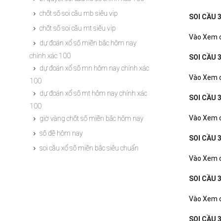
chốt số soi cầu mb siêu vip
SOI CẦU 
chốt số soi cầu mt siêu vip
Vào Xem c
dự đoán xổ số miền bắc hôm nay
chính xác 100
SOI CẦU 
dự đoán xổ số mn hôm nay chính xác
Vào Xem c
100
dự đoán xổ số mt hôm nay chính xác
SOI CẦU 
100
Vào Xem c
giờ vàng chốt số miền bắc hôm nay
số đề hôm nay
SOI CẦU 
soi cầu xổ số miền bắc siêu chuẩn
Vào Xem c
SOI CẦU 
Vào Xem c
SOI CẦU 