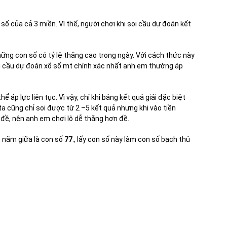
 số của cả 3 miền. Vì thế, người chơi khi soi cầu dự đoán kết
hững con số có tỷ lệ thắng cao trong ngày. Với cách thức này
oi cầu dự đoán xổ số mt chính xác nhất anh em thường áp
 áp lực liên tục. Vì vậy, chỉ khi bảng kết quả giải đặc biệt
a cũng chỉ soi được từ 2 –5 kết quả nhưng khi vào tiền
ra đề, nên anh em chơi lô dễ thắng hơn đề.
p nằm giữa là con số
77
., lấy con số này làm con số bạch thủ