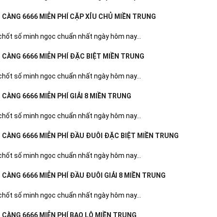
3 CÀNG 6666 MIỄN PHÍ CẶP XỈU CHỦ MIỀN TRUNG
hốt số minh ngọc chuẩn nhất ngày hôm nay…
3 CÀNG 6666 MIỄN PHÍ ĐẶC BIỆT MIỀN TRUNG
hốt số minh ngọc chuẩn nhất ngày hôm nay…
3 CÀNG 6666 MIỄN PHÍ GIẢI 8 MIỀN TRUNG
hốt số minh ngọc chuẩn nhất ngày hôm nay…
3 CÀNG 6666 MIỄN PHÍ ĐẦU ĐUÔI ĐẶC BIỆT MIỀN TRUNG
hốt số minh ngọc chuẩn nhất ngày hôm nay…
3 CÀNG 6666 MIỄN PHÍ ĐẦU ĐUÔI GIẢI 8 MIỀN TRUNG
hốt số minh ngọc chuẩn nhất ngày hôm nay…
3 CÀNG 6666 MIỄN PHÍ BAO LÔ MIỀN TRUNG