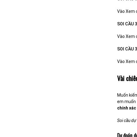
Vào Xem c
SOI CẦU 
Vào Xem c
SOI CẦU 
Vào Xem c
Vài chi
Muốn kiếm 
em muốn t
chính xác
Soi cầu dự
Dự đoán d