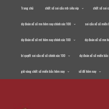
Trang chủ
chốt số soi cầu mb siêu vip
chốt số soi c
dự đoán xổ số mn hôm nay chính xác 100
soi cầu xổ số miền
dự đoán xổ số mt hôm nay chính xác 100
dự đoán xổ số mn h
bí quyết soi cầu xổ số chính xác 100
dự đoán xổ số miền bắc
giờ vàng chốt số miền bắc hôm nay
số đề hôm nay