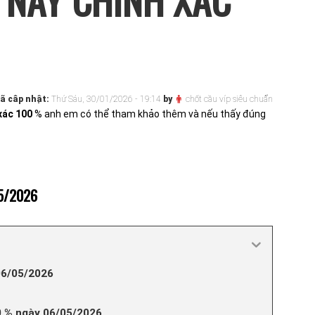
ã câp nhật:
Thứ Sáu, 30/01/2026 - 19:14
by
chốt cầu víp siêu chuẩn
xác 100
% anh em có thể tham khảo thêm và nếu thấy đúng
05/2026
06/05/2026
0 % ngày 06/05/2026