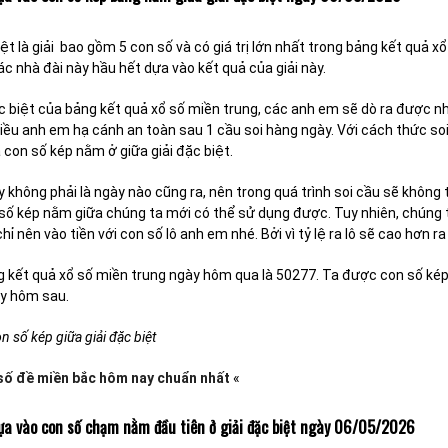
iệt là giải bao gồm 5 con số và có giá trị lớn nhất trong bảng kết quả xổ
c nhà đài này hầu hết dựa vào kết quả của giải này.
c biệt của bảng kết quả xổ số miền trung, các anh em sẽ dò ra được n
hiều anh em hạ cánh an toàn sau 1 cầu soi hàng ngày. Với cách thức s
 con số kép nằm ở giữa giải đặc biệt.
 không phải là ngày nào cũng ra, nên trong quá trình soi cầu sẽ không thể
 số kép nằm giữa chúng ta mới có thể sử dụng được. Tuy nhiên, chúng t
hỉ nên vào tiền với con số lô anh em nhé. Bởi vì tỷ lệ ra lô sẽ cao hơn 
ng kết quả xổ số miền trung ngày hôm qua là 50277. Ta được con số ké
ày hôm sau.
n số kép giữa giải đặc biệt
 số đề miền bắc hôm nay chuẩn nhất
«
ựa vào con số chạm nằm đầu tiên ở giải đặc biệt ngày 06/05/2026