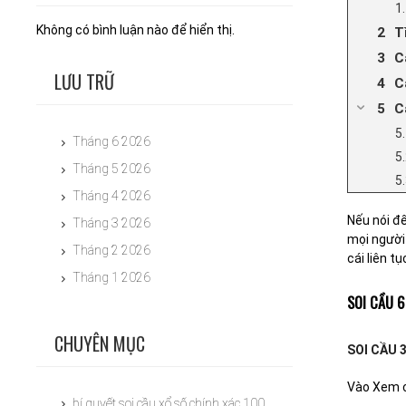
Không có bình luận nào để hiển thị.
T
C
LƯU TRỮ
C
C
Tháng 6 2026
Tháng 5 2026
Tháng 4 2026
Nếu nói đ
Tháng 3 2026
mọi người
Tháng 2 2026
cái liên t
Tháng 1 2026
SOI CẦU 
CHUYÊN MỤC
SOI CẦU 
Vào Xem c
bí quyết soi cầu xổ số chính xác 100