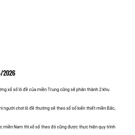
04/2026
ường xổ số lô đề của miền Trung cũng sẽ phân thành 2 khu
hì người chơi lô đề thường sẽ theo xổ số kiến thiết miền Bắc,
 vực miền Nam thì xổ số theo đó cũng được thực hiện quy trình