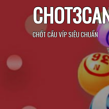
CHOT3CA
CHỐT CẦU VÍP SIÊU CHUẨN