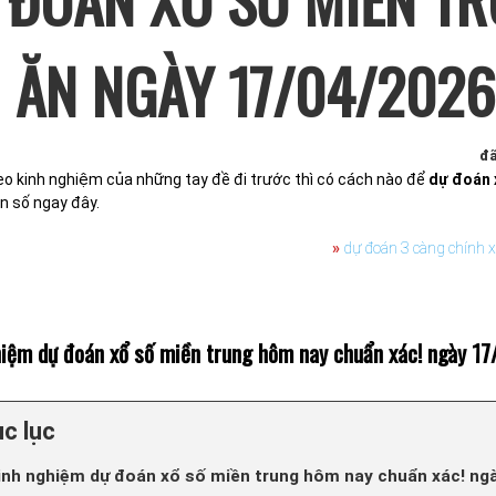
N ĂN NGÀY 17/04/2026
đã
eo kinh nghiệm của những tay đề đi trước thì có cách nào để
dự đoán 
n số ngay đây.
»
dự đoán 3 càng chính 
hiệm dự đoán xổ số miền trung hôm nay chuẩn xác! ngày 1
c lục
inh nghiệm dự đoán xổ số miền trung hôm nay chuẩn xác! ng