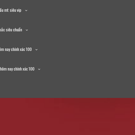
ầu mt siêu vip
 bắc siêu chuẩn
ôm nay chính xác 100
 hôm nay chính xác 100