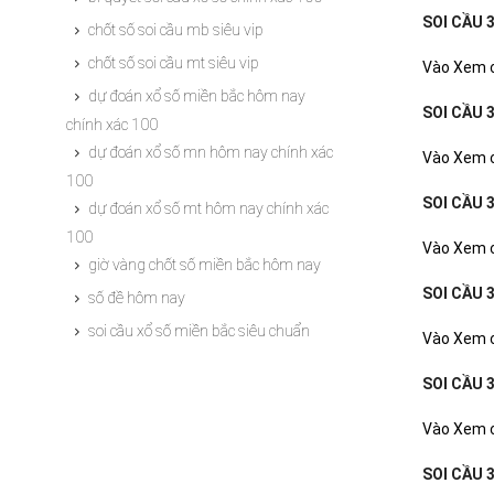
SOI CẦU 
chốt số soi cầu mb siêu vip
chốt số soi cầu mt siêu vip
Vào Xem c
dự đoán xổ số miền bắc hôm nay
SOI CẦU 
chính xác 100
dự đoán xổ số mn hôm nay chính xác
Vào Xem c
100
SOI CẦU 
dự đoán xổ số mt hôm nay chính xác
100
Vào Xem c
giờ vàng chốt số miền bắc hôm nay
SOI CẦU 
số đề hôm nay
soi cầu xổ số miền bắc siêu chuẩn
Vào Xem c
SOI CẦU 
Vào Xem c
SOI CẦU 