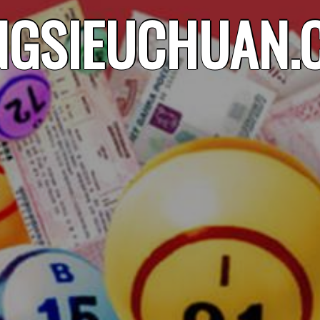
NGSIEUCHUAN.