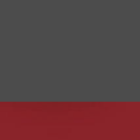
Skip
to
content