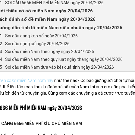
SOI CẦU 6666 MIỄN PHÍ MIỀN NAM ngày 20/04/2026
iới thiệu xổ số miền Nam ngày 20/04/2026
ách đánh số đề miền Nam ngày 20/04/2026
ướng dẫn tính lô miền Nam siêu chuẩn ngày 20/04/2026
Soi cầu dạng kẹp số ngày 20/04/2026
Soi cầu dạng số ngày 20/04/2026
Soi cầu miền Nam theo ngày ngày 20/04/2026
Soi cầu miền Nam theo quy luật ngày tháng ngày 20/04/2026
Soi cầu miền Nam dựa vào kết quả tỉnh ngày 20/04/2026
oán xổ số miền Nam hôm nay
như thế nào? Có bao giờ người chơi tự hỏ
 thể lên tầm cao thủ dự đoán xổ số miền Nam thì anh em cần phải hiểu 
ữu ích đến từ chuyên gia. Cùng xem các chuyên gia cá cược trực tuyến
6666 MIỄN PHÍ MIỀN NAM ngày 20/04/2026
3 CÀNG 6666 MIỄN PHÍ XỈU CHỦ MIỀN NAM