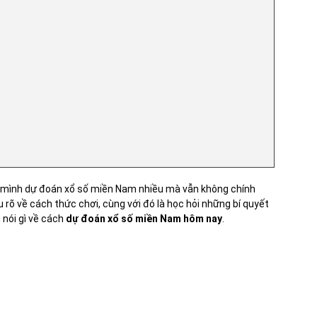
i mình dự đoán xổ số miền Nam nhiều mà vẫn không chính
rõ về cách thức chơi, cùng với đó là học hỏi những bí quyết
 nói gì về cách
dự đoán xổ số miền Nam hôm nay
.