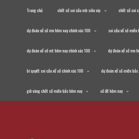
Trang chủ
chốt số soi cầu mb siêu vip
chốt số soi c
dự đoán xổ số mn hôm nay chính xác 100
soi cầu xổ số miền
dự đoán xổ số mt hôm nay chính xác 100
dự đoán xổ số mn h
bí quyết soi cầu xổ số chính xác 100
dự đoán xổ số miền bắc
giờ vàng chốt số miền bắc hôm nay
số đề hôm nay