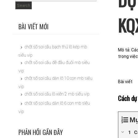
Search
KQ
BÀI VIẾT MỚI
chốt số soi cầu bạch thủ lô kép mb
Mô tả: Cá
siêu vip
trong việ
chốt số soi cầu đề đầu đuôi mb siêu
vip
chốt số soi cầu dàn lô 10 con mb siêu
Bài viết
vip
chốt số soi cầu lô xiên 2 mb siêu vip
Cách dự
chốt số soi cầu dàn lô 6 con mb siêu
vip
Mụ
PHẢN HỒI GẦN ĐÂY
C