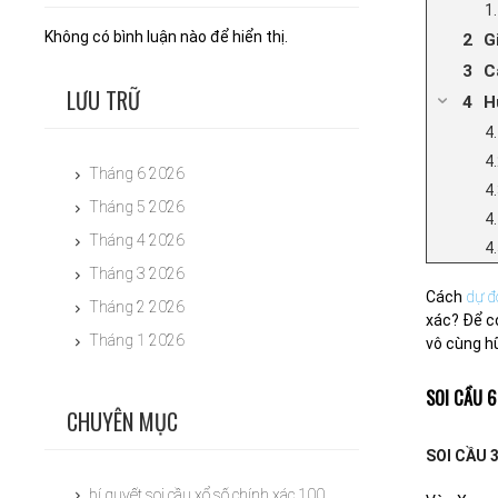
Không có bình luận nào để hiển thị.
G
C
LƯU TRỮ
H
Tháng 6 2026
Tháng 5 2026
Tháng 4 2026
Tháng 3 2026
Cách
dự đ
Tháng 2 2026
xác? Để có
Tháng 1 2026
vô cùng h
SOI CẦU 
CHUYÊN MỤC
SOI CẦU 
bí quyết soi cầu xổ số chính xác 100