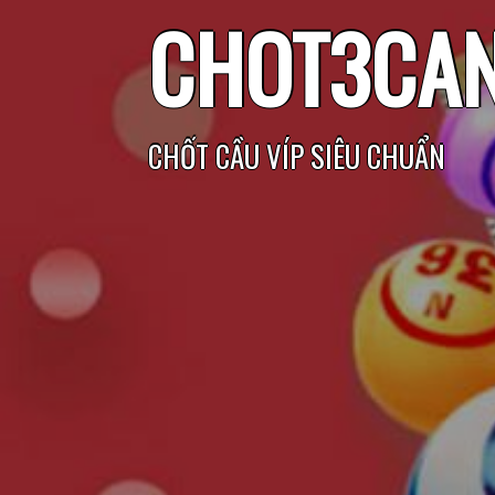
CHOT3CA
CHỐT CẦU VÍP SIÊU CHUẨN