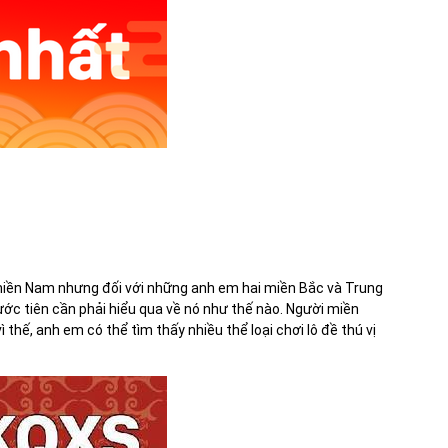
miền Nam nhưng đối với những anh em hai miền Bắc và Trung
ước tiên cần phải hiểu qua về nó như thế nào. Người miền
 thế, anh em có thể tìm thấy nhiều thể loại chơi lô đề thú vị