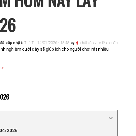
026
đã câp nhật:
Thứ Tư, 14/01/2026 - 18:48
by
chốt cầu víp siêu chuẩn
h nghiệm dưới đây sẽ giúp ích cho người chơi rất nhiều
y
«
2026
/04/2026