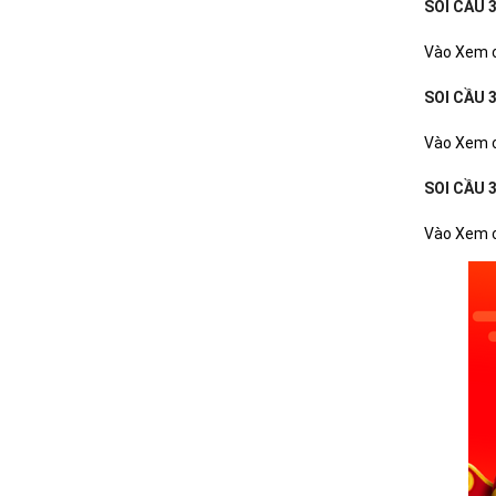
SOI CẦU 
Vào Xem c
SOI CẦU 
Vào Xem c
SOI CẦU 
Vào Xem c