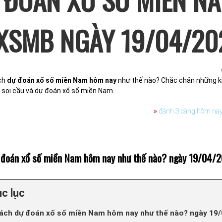
XSMB NGÀY 19/04/20
ch
dự đoán xổ số miền Nam hôm nay
như thế nào? Chắc chắn những kin
c soi cầu và dự đoán xổ số miền Nam.
»
đánh 3 càng hôm na
 đoán xổ số miền Nam hôm nay như thế nào? ngày 19/04/
c lục
ách dự đoán xổ số miền Nam hôm nay như thế nào? ngày 19