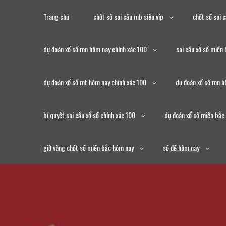
Trang chủ
chốt số soi cầu mb siêu vip
chốt số soi c
dự đoán xổ số mn hôm nay chính xác 100
soi cầu xổ số miền
dự đoán xổ số mt hôm nay chính xác 100
dự đoán xổ số mn h
bí quyết soi cầu xổ số chính xác 100
dự đoán xổ số miền bắc
giờ vàng chốt số miền bắc hôm nay
số đề hôm nay