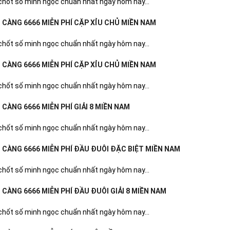
hốt số minh ngọc chuẩn nhất ngày hôm nay…
3 CÀNG 6666 MIỄN PHÍ CẶP XỈU CHỦ MIỀN NAM
hốt số minh ngọc chuẩn nhất ngày hôm nay…
3 CÀNG 6666 MIỄN PHÍ CẶP XỈU CHỦ MIỀN NAM
hốt số minh ngọc chuẩn nhất ngày hôm nay…
 CÀNG 6666 MIỄN PHÍ GIẢI 8 MIỀN NAM
hốt số minh ngọc chuẩn nhất ngày hôm nay…
3 CÀNG 6666 MIỄN PHÍ ĐẦU ĐUÔI ĐẶC BIỆT MIỀN NAM
hốt số minh ngọc chuẩn nhất ngày hôm nay…
3 CÀNG 6666 MIỄN PHÍ ĐẦU ĐUÔI GIẢI 8 MIỀN NAM
hốt số minh ngọc chuẩn nhất ngày hôm nay…