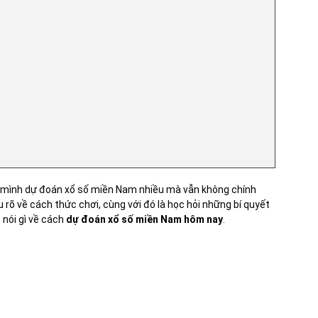
i mình dự đoán xổ số miền Nam nhiều mà vẫn không chính
rõ về cách thức chơi, cùng với đó là học hỏi những bí quyết
 nói gì về cách
dự đoán xổ số miền Nam hôm nay
.