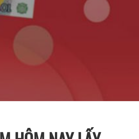
AM HÔM NAY LẤY