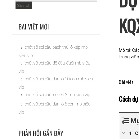
Search
KQ
BÀI VIẾT MỚI
chốt số soi cầu bạch thủ lô kép mb
Mô tả: Cá
siêu vip
trong việ
chốt số soi cầu đề đầu đuôi mb siêu
vip
chốt số soi cầu dàn lô 10 con mb siêu
Bài viết
vip
chốt số soi cầu lô xiên 2 mb siêu vip
Cách dự
chốt số soi cầu dàn lô 6 con mb siêu
vip
Mụ
PHẢN HỒI GẦN ĐÂY
C