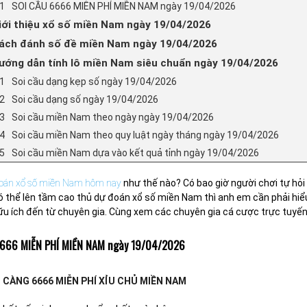
SOI CẦU 6666 MIỄN PHÍ MIỀN NAM ngày 19/04/2026
iới thiệu xổ số miền Nam ngày 19/04/2026
ách đánh số đề miền Nam ngày 19/04/2026
ướng dẫn tính lô miền Nam siêu chuẩn ngày 19/04/2026
Soi cầu dạng kẹp số ngày 19/04/2026
Soi cầu dạng số ngày 19/04/2026
Soi cầu miền Nam theo ngày ngày 19/04/2026
Soi cầu miền Nam theo quy luật ngày tháng ngày 19/04/2026
Soi cầu miền Nam dựa vào kết quả tỉnh ngày 19/04/2026
oán xổ số miền Nam hôm nay
như thế nào? Có bao giờ người chơi tự hỏ
 thể lên tầm cao thủ dự đoán xổ số miền Nam thì anh em cần phải hiểu 
ữu ích đến từ chuyên gia. Cùng xem các chuyên gia cá cược trực tuyến
6666 MIỄN PHÍ MIỀN NAM ngày 19/04/2026
3 CÀNG 6666 MIỄN PHÍ XỈU CHỦ MIỀN NAM