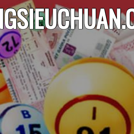
NGSIEUCHUAN.