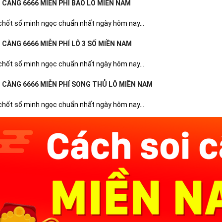
3 CÀNG 6666 MIỄN PHÍ BAO LÔ MIỀN NAM
hốt số minh ngọc chuẩn nhất ngày hôm nay…
3 CÀNG 6666 MIỄN PHÍ LÔ 3 SỐ MIỀN NAM
hốt số minh ngọc chuẩn nhất ngày hôm nay…
3 CÀNG 6666 MIỄN PHÍ SONG THỦ LÔ MIỀN NAM
hốt số minh ngọc chuẩn nhất ngày hôm nay…