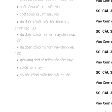
Vào Xem c
chốt số soi cầu mb siêu vip
SOI CẦU 
chốt số soi cầu mt siêu vip
Vào Xem c
dự đoán xổ số miền bắc hôm nay
chính xác 100
SOI CẦU 
dự đoán xổ số mn hôm nay chính xác
100
Vào Xem c
dự đoán xổ số mt hôm nay chính xác
SOI CẦU 3
100
giờ vàng chốt số miền bắc hôm nay
Vào Xem c
số đề hôm nay
SOI CẦU 
soi cầu xổ số miền bắc siêu chuẩn
Vào Xem c
SOI CẦU 
Vào Xem c