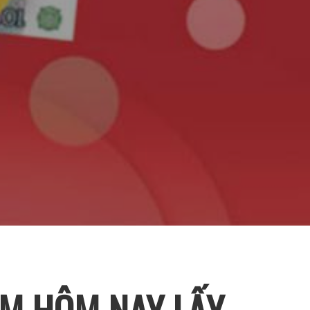
AM HÔM NAY LẤY