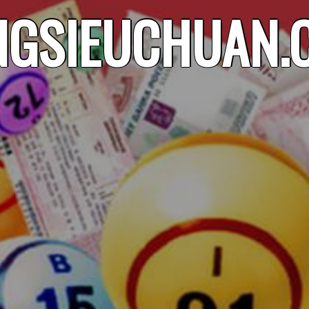
NGSIEUCHUAN.