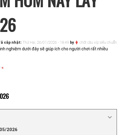
026
ã câp nhật:
Thứ Hai, 26/01/2026 - 18:49
by
chốt cầu víp siêu chuẩn
h nghiệm dưới đây sẽ giúp ích cho người chơi rất nhiều
y
«
2026
/05/2026