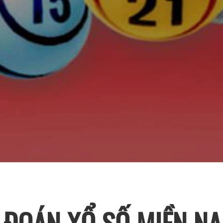
 ĐOÁN XỔ SỐ MIỀN N