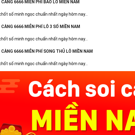
3 CÀNG 6666 MIỄN PHÍ BAO LÔ MIỀN NAM
hốt số minh ngọc chuẩn nhất ngày hôm nay…
3 CÀNG 6666 MIỄN PHÍ LÔ 3 SỐ MIỀN NAM
hốt số minh ngọc chuẩn nhất ngày hôm nay…
3 CÀNG 6666 MIỄN PHÍ SONG THỦ LÔ MIỀN NAM
hốt số minh ngọc chuẩn nhất ngày hôm nay…