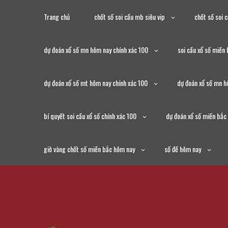
Trang chủ
chốt số soi cầu mb siêu vip
chốt số soi c
dự đoán xổ số mn hôm nay chính xác 100
soi cầu xổ số miền
dự đoán xổ số mt hôm nay chính xác 100
dự đoán xổ số mn h
bí quyết soi cầu xổ số chính xác 100
dự đoán xổ số miền bắc
giờ vàng chốt số miền bắc hôm nay
số đề hôm nay