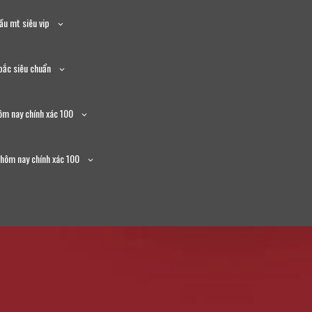
ầu mt siêu vip
 bắc siêu chuẩn
ôm nay chính xác 100
 hôm nay chính xác 100