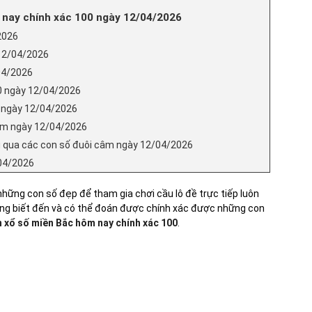
nay chính xác 100 ngày 12/04/2026
2026
 12/04/2026
04/2026
0 ngày 12/04/2026
 ngày 12/04/2026
âm ngày 12/04/2026
 qua các con số đuôi câm ngày 12/04/2026
/04/2026
những con số đẹp để tham gia chơi cầu lô đề trực tiếp luôn
cũng biết đến và có thể đoán được chính xác được những con
 xổ số miền Bắc hôm nay chính xác 100
.