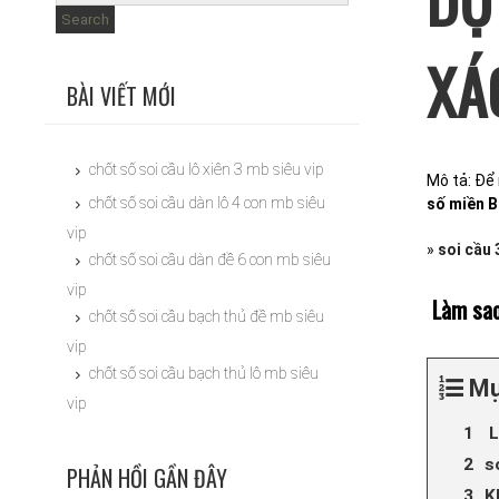
Search
XÁ
BÀI VIẾT MỚI
chốt số soi cầu lô xiên 3 mb siêu vip
Mô tả: Để
chốt số soi cầu dàn lô 4 con mb siêu
số miền B
vip
»
soi cầu 
chốt số soi cầu dàn đề 6 con mb siêu
vip
Làm sao
chốt số soi cầu bạch thủ đề mb siêu
vip
chốt số soi cầu bạch thủ lô mb siêu
Mụ
vip
L
s
PHẢN HỒI GẦN ĐÂY
K