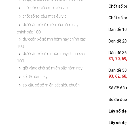
Chốt số b
chốt số soi cầu mb siêu vip
chốt số soi cầu mt siêu vip
Chốt số s
dự đoán xổ số miền bắc hôm nay
Dàn đề 10
chính xác 100
dự đoán xổ số mn hôm nay chính xác
Dàn đề 20
100
Dàn đề 36
dự đoán xổ số mt hôm nay chính xác
31, 70, 69,
100
giờ vàng chốt số miền bắc hôm nay
Dàn đề 50
93, 62, 68,
số đề hôm nay
soi cầu xổ số miền bắc siêu chuẩn
Số đề đầu
Số đề đuô
Lấy số đẹ
Lấy số đẹ