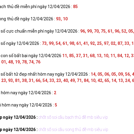
ạch thủ đề miễn phí ngày 12/04/2026 :
85
ong thủ đề ngày 12/04/2026 :
93, 10
 số cực chuẩn miễn phí ngày 12/04/2026 :
96, 99, 70, 75, 61, 96, 52, 05
 số ngày 12/04/2026 :
73, 99, 54, 61, 98, 61, 41, 92, 25, 97, 02, 87, 33, 1
 con số bất bại ngày 12/04/2026
11, 85, 37, 31, 68, 13, 10, 11, 84, 12, 3
 01, 48, 19, 78, 74, 76
 số bất tử đẹp nhất hôm nay ngày 12/04/2026 :
14, 05, 06, 05, 09, 56, 4
 23, 93, 81, 38, 31, 66, 54, 33, 23, 40, 49, 71, 84, 10, 42, 65, 14, 13, 24, 
 hôm nay ngày 12/04/2026 :
2
i hôm nay ngày 12/04/2026 :
5
p ngày 12/04/2026 :
chốt số soi cầu bạch thủ đề mb siêu vip
p ngày 12/04/2026 :
chốt số soi cầu song thủ đề mb siêu vip