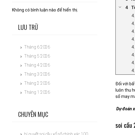
T
Không có bình luận nào để hiển thị.
LƯU TRỮ
Tháng 6 2026
Tháng 5 2026
Tháng 4 2026
Tháng 3 2026
Tháng 2 2026
Đối với bấ
luôn thu 
Tháng 1 2026
số may mắ
Dự đoán x
CHUYÊN MỤC
soi cầu
bí quyết soi cầu xổ số chính xác 100