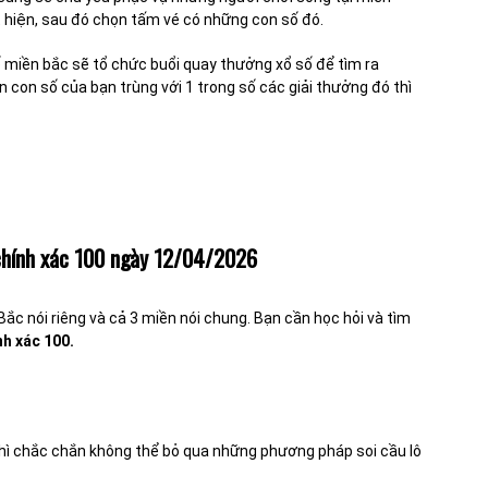
t hiện, sau đó chọn tấm vé có những con số đó.
ố miền bắc sẽ tổ chức buổi quay thưởng xổ số để tìm ra
con số của bạn trùng với 1 trong số các giải thưởng đó thì
chính xác 100 ngày 12/04/2026
ắc nói riêng và cả 3 miền nói chung. Bạn cần học hỏi và tìm
h xác 100.
thì chắc chắn không thể bỏ qua những phương pháp soi cầu lô