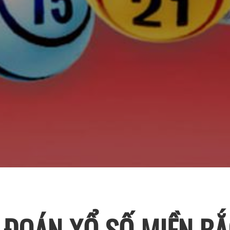
 ĐOÁN XỔ SỐ MIỀN B