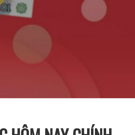
ẮC HÔM NAY CHÍNH