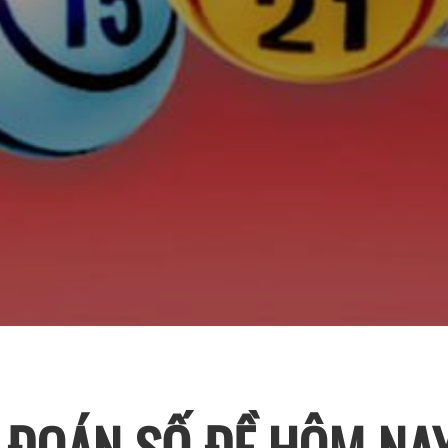
 ĐOÁN SỐ ĐỀ HÔM NAY