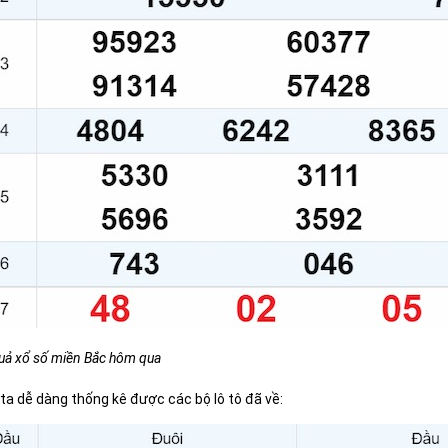
uả xổ số miền Bắc hôm qua
ta dễ dàng thống kê được các bộ lô tô đã về: