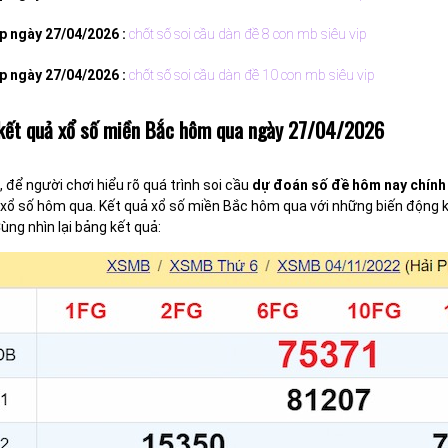
p ngày 27/04/2026 :
chốt số soi cầu dàn đề 8 con mb siêu vip
p ngày 27/04/2026 :
chốt số soi cầu dàn đề 10 con mb siêu vip
 kết quả xổ số miền Bắc hôm qua ngày 27/04/2026
 để người chơi hiểu rõ quá trình soi cầu
dự đoán số đề hôm nay chính
y xổ số hôm qua. Kết quả xổ số miền Bắc hôm qua với những biến động
ùng nhìn lại bảng kết quả: