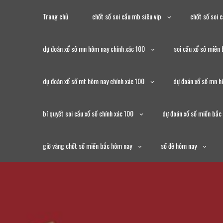
Trang chủ
chốt số soi cầu mb siêu vip
chốt số soi c
dự đoán xổ số mn hôm nay chính xác 100
soi cầu xổ số miền
dự đoán xổ số mt hôm nay chính xác 100
dự đoán xổ số mn h
bí quyết soi cầu xổ số chính xác 100
dự đoán xổ số miền bắc
giờ vàng chốt số miền bắc hôm nay
số đề hôm nay