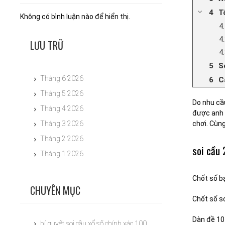
T
Không có bình luận nào để hiển thị.
LƯU TRỮ
S
Tháng 6 2026
C
Tháng 5 2026
Do nhu cầ
Tháng 4 2026
được anh 
chơi. Cùn
Tháng 3 2026
Tháng 2 2026
soi cầu
Tháng 1 2026
Chốt số b
CHUYÊN MỤC
Chốt số s
Dàn đề 10
bí quyết soi cầu xổ số chính xác 100