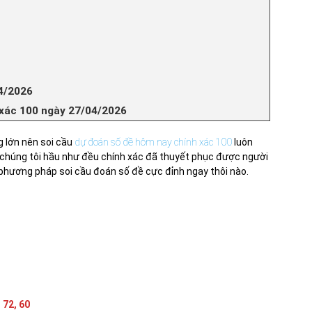
4/2026
 xác 100 ngày 27/04/2026
g lớn nên soi cầu
dự đoán số đề hôm nay chính xác 100
luôn
 chúng tôi hầu như đều chính xác đã thuyết phục được người
 phương pháp soi cầu đoán số đề cực đỉnh ngay thôi nào.
, 72, 60