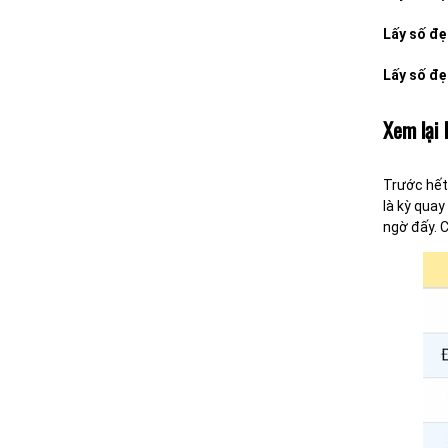
Lấy số đẹ
Lấy số đẹ
Xem lại
Trước hết,
là kỳ qua
ngờ đấy. C