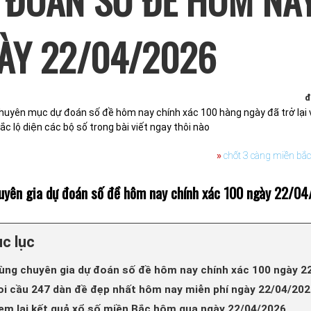
ÀY 22/04/2026
đ
Chuyên mục dự đoán số đề hôm nay chính xác 100 hàng ngày đã trở lạ
c lộ diện các bộ số trong bài viết ngay thôi nào
»
chốt 3 càng miền bắ
uyên gia dự đoán số đề hôm nay chính xác 100 ngày 22/0
c lục
ùng chuyên gia dự đoán số đề hôm nay chính xác 100 ngày 2
oi cầu 247 dàn đề đẹp nhất hôm nay miễn phí ngày 22/04/20
em lại kết quả xổ số miền Bắc hôm qua ngày 22/04/2026