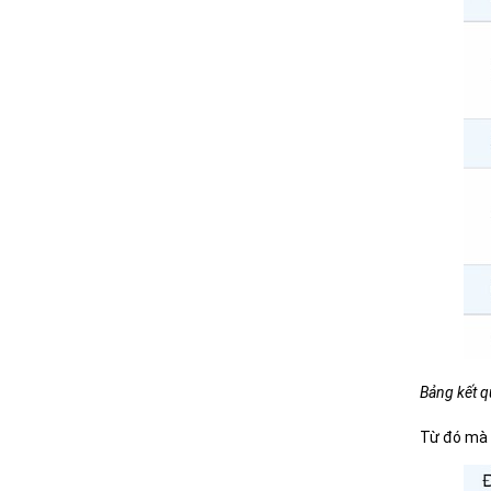
Bảng kết q
Từ đó mà 