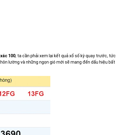
 xác 100
, ta cần phải xem lại kết quả xổ số kỳ quay trước, tức
 khôn lường và những ngọn gió mới sẽ mang đến dấu hiệu bất