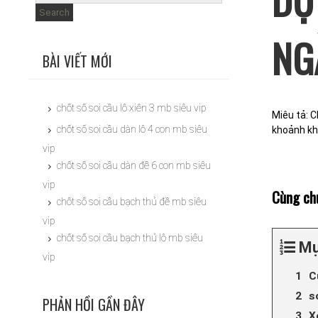
Search
NG
BÀI VIẾT MỚI
chốt số soi cầu lô xiên 3 mb siêu vip
Miêu tả: 
chốt số soi cầu dàn lô 4 con mb siêu
khoảnh khắ
vip
chốt số soi cầu dàn đề 6 con mb siêu
vip
Cùng ch
chốt số soi cầu bạch thủ đề mb siêu
vip
chốt số soi cầu bạch thủ lô mb siêu
Mụ
vip
C
s
PHẢN HỒI GẦN ĐÂY
X