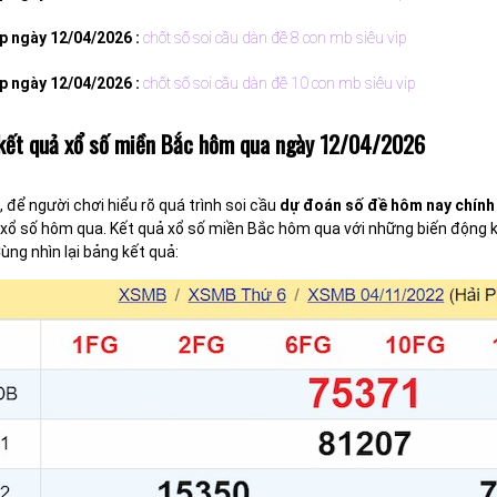
p ngày 12/04/2026 :
chốt số soi cầu dàn đề 8 con mb siêu vip
p ngày 12/04/2026 :
chốt số soi cầu dàn đề 10 con mb siêu vip
 kết quả xổ số miền Bắc hôm qua ngày 12/04/2026
 để người chơi hiểu rõ quá trình soi cầu
dự đoán số đề hôm nay chính
y xổ số hôm qua. Kết quả xổ số miền Bắc hôm qua với những biến động
ùng nhìn lại bảng kết quả: