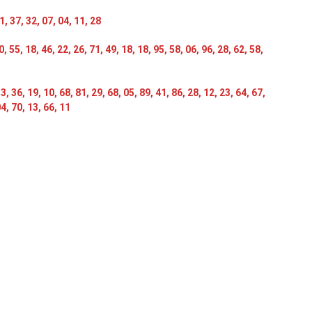
1, 37, 32, 07, 04, 11, 28
0, 55, 18, 46, 22, 26, 71, 49, 18, 18, 95, 58, 06, 96, 28, 62, 58,
3, 36, 19, 10, 68, 81, 29, 68, 05, 89, 41, 86, 28, 12, 23, 64, 67,
04, 70, 13, 66, 11