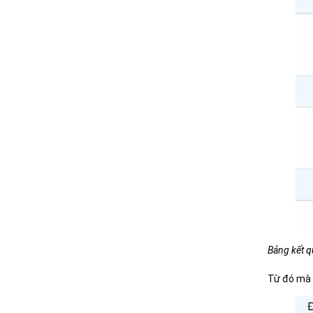
Bảng kết q
Từ đó mà 