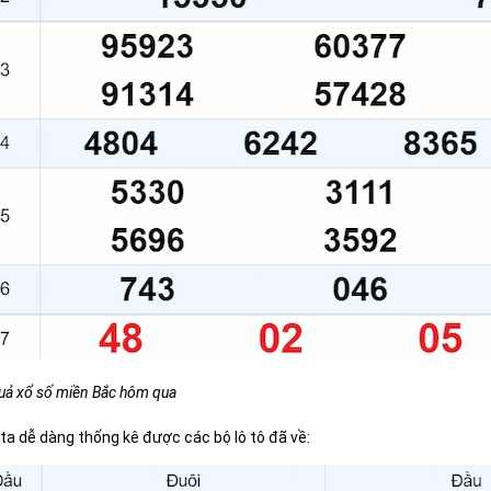
uả xổ số miền Bắc hôm qua
ta dễ dàng thống kê được các bộ lô tô đã về: