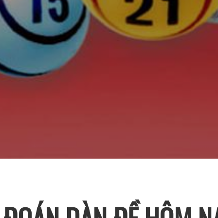
 ĐOÁN DÀN ĐỀ HÔM N