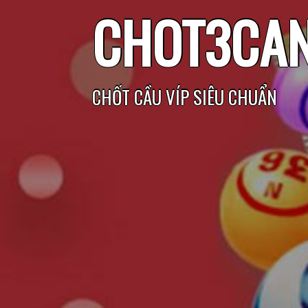
CHOT3CA
CHỐT CẦU VÍP SIÊU CHUẨN