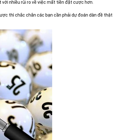
với nhiều rủi ro về việc mất tiền đặt cược hơn.
ược thì chắc chắn các bạn cần phải dự đoán dàn đề thật