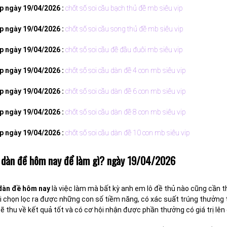
p ngày 19/04/2026 :
chốt số soi cầu bạch thủ đề mb siêu vip
p ngày 19/04/2026 :
chốt số soi cầu song thủ đề mb siêu vip
p ngày 19/04/2026 :
chốt số soi cầu đề đầu đuôi mb siêu vip
p ngày 19/04/2026 :
chốt số soi cầu dàn đề 4 con mb siêu vip
p ngày 19/04/2026 :
chốt số soi cầu dàn đề 6 con mb siêu vip
p ngày 19/04/2026 :
chốt số soi cầu dàn đề 8 con mb siêu vip
p ngày 19/04/2026 :
chốt số soi cầu dàn đề 10 con mb siêu vip
 dàn đề hôm nay để làm gì? ngày 19/04/2026
dàn đề hôm nay
là việc làm mà bất kỳ anh em lô đề thủ nào cũng cần t
i chọn lọc ra được những con số tiềm năng, có xác suất trúng thưởng 
ẽ thu về kết quả tốt và có cơ hội nhận được phần thưởng có giá trị lê