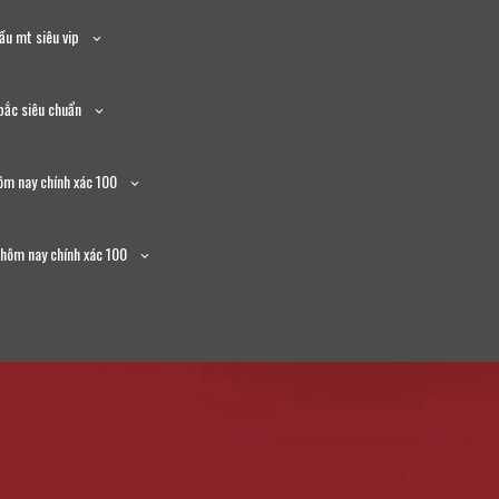
ầu mt siêu vip
 bắc siêu chuẩn
ôm nay chính xác 100
 hôm nay chính xác 100