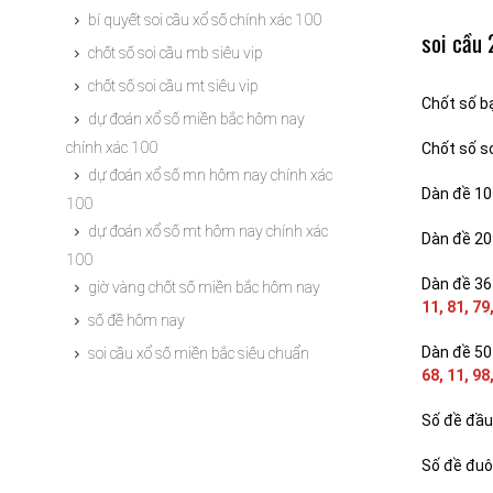
bí quyết soi cầu xổ số chính xác 100
soi cầu
chốt số soi cầu mb siêu vip
chốt số soi cầu mt siêu vip
Chốt số b
dự đoán xổ số miền bắc hôm nay
chính xác 100
Chốt số s
dự đoán xổ số mn hôm nay chính xác
Dàn đề 10
100
dự đoán xổ số mt hôm nay chính xác
Dàn đề 20
100
Dàn đề 36
giờ vàng chốt số miền bắc hôm nay
11, 81, 79,
số đề hôm nay
Dàn đề 50
soi cầu xổ số miền bắc siêu chuẩn
68, 11, 98,
Số đề đầu
Số đề đuô