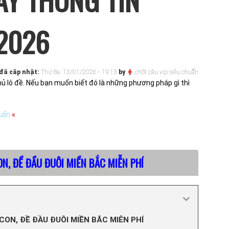
2026
đã câp nhật:
Thứ Ba, 13/01/2026 - 19:13
by
chốt cầu víp siêu chuẩn
ủ lô đề. Nếu bạn muốn biết đó là những phương pháp gì thì
huẩn
«
ON, ĐỀ ĐẦU ĐUÔI MIỀN BẮC MIỄN PHÍ
CON, ĐỀ ĐẦU ĐUÔI MIỀN BẮC MIỄN PHÍ