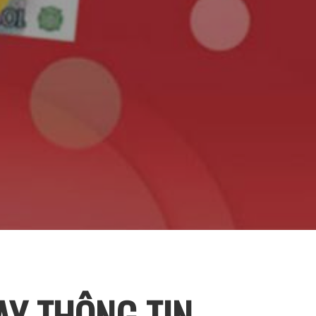
AY THÔNG TIN