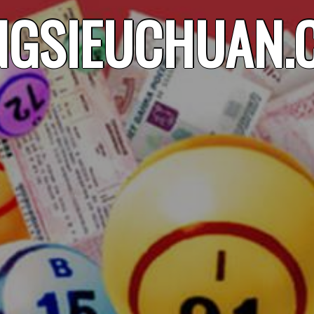
NGSIEUCHUAN.