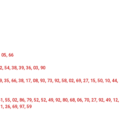
, 05, 66
2, 54, 38, 39, 36, 03, 90
9, 35, 66, 38, 17, 08, 93, 73, 92, 58, 02, 69, 27, 15, 50, 10, 44,
1, 55, 02, 86, 79, 52, 52, 49, 92, 80, 68, 06, 70, 27, 92, 49, 12,
51, 26, 69, 97, 59