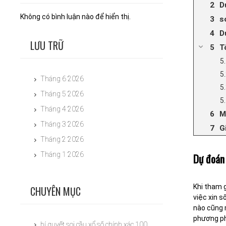
D
Không có bình luận nào để hiển thị.
s
D
LƯU TRỮ
T
Tháng 6 2026
Tháng 5 2026
Tháng 4 2026
M
Tháng 3 2026
G
Tháng 2 2026
Tháng 1 2026
Dự đoán
Khi tham g
CHUYÊN MỤC
việc xin s
nào cũng 
phương ph
bí quyết soi cầu xổ số chính xác 100