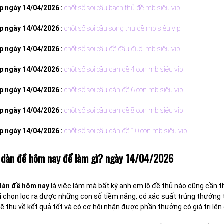
p ngày 14/04/2026 :
chốt số soi cầu bạch thủ đề mb siêu vip
p ngày 14/04/2026 :
chốt số soi cầu song thủ đề mb siêu vip
p ngày 14/04/2026 :
chốt số soi cầu đề đầu đuôi mb siêu vip
p ngày 14/04/2026 :
chốt số soi cầu dàn đề 4 con mb siêu vip
p ngày 14/04/2026 :
chốt số soi cầu dàn đề 6 con mb siêu vip
p ngày 14/04/2026 :
chốt số soi cầu dàn đề 8 con mb siêu vip
p ngày 14/04/2026 :
chốt số soi cầu dàn đề 10 con mb siêu vip
 dàn đề hôm nay để làm gì? ngày 14/04/2026
dàn đề hôm nay
là việc làm mà bất kỳ anh em lô đề thủ nào cũng cần t
i chọn lọc ra được những con số tiềm năng, có xác suất trúng thưởng 
ẽ thu về kết quả tốt và có cơ hội nhận được phần thưởng có giá trị lê