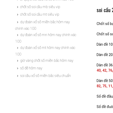
chốt số soi cầu mb siêu vip
soi cầu
chốt số soi cầu mt siêu vip
dự đoán xổ số miền bắc hôm nay
Chốt số b
chính xác 100
Chốt số s
dự đoán xổ số mn hôm nay chính xác
100
Dàn đề 10
dự đoán xổ số mt hôm nay chính xác
100
Dàn đề 20
giờ vàng chốt số miền bắc hôm nay
Dàn đề 36
số đề hôm nay
40, 42, 76,
soi cầu xổ số miền bắc siêu chuẩn
Dàn đề 50
82, 75, 11,
Số đề đầu
Số đề đuô