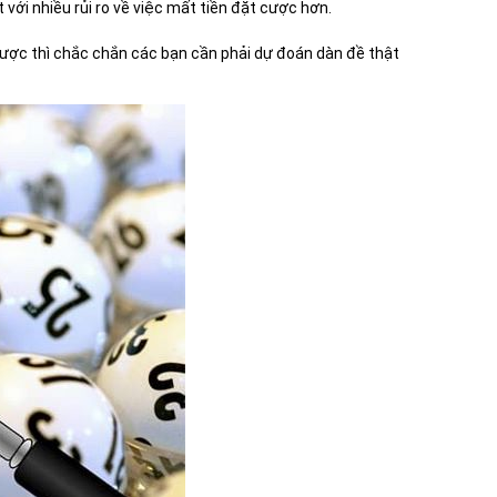
với nhiều rủi ro về việc mất tiền đặt cược hơn.
ược thì chắc chắn các bạn cần phải dự đoán dàn đề thật