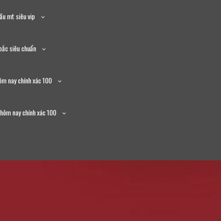
ầu mt siêu vip
 bắc siêu chuẩn
ôm nay chính xác 100
 hôm nay chính xác 100