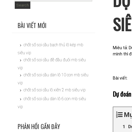
Search
SI
BÀI VIẾT MỚI
chốt số soi cầu bạch thủ lô kép mb
Miêu tả: 
siêu vip
mình thì đ
chốt số soi cầu đề đầu đuôi mb siêu
vip
chốt số soi cầu dàn lô 10 con mb siêu
Bài viết:
vip
chốt số soi cầu lô xiên 2 mb siêu vip
Dự đoán
chốt số soi cầu dàn lô 6 con mb siêu
vip
Mụ
PHẢN HỒI GẦN ĐÂY
D