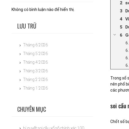
s
Không có bình luận nào để hiển thị.
D
V
LƯU TRỮ
D
G
Tháng 6 2026
Tháng 5 2026
Tháng 4 2026
Tháng 3 2026
Trong xổ s
Tháng 2 2026
nên phổ b
Tháng 1 2026
các phươ
soi cầu
CHUYÊN MỤC
Chốt số b
bí quyết soi cầu xổ số chính xác 100