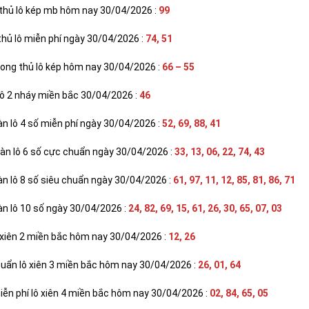
thủ lô kép mb hôm nay 30/04/2026 :
99
thủ lô miễn phí ngày 30/04/2026 :
74, 51
ong thủ lô kép hôm nay 30/04/2026 :
66 – 55
lô 2 nháy miền bắc 30/04/2026 :
46
àn lô 4 số miễn phí ngày 30/04/2026 :
52, 69, 88, 41
àn lô 6 số cực chuẩn ngày 30/04/2026 :
33, 13, 06, 22, 74, 43
àn lô 8 số siêu chuẩn ngày 30/04/2026 :
61, 97, 11, 12, 85, 81, 86, 71
àn lô 10 số ngày 30/04/2026 :
24, 82, 69, 15, 61, 26, 30, 65, 07, 03
ô xiên 2 miền bắc hôm nay 30/04/2026 :
12, 26
huẩn lô xiên 3 miền bắc hôm nay 30/04/2026 :
26, 01, 64
iễn phí lô xiên 4 miền bắc hôm nay 30/04/2026 :
02, 84, 65, 05