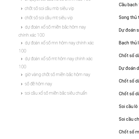
Cầu bạch 
chốt số soi cầu mb siêu vip
Song thủ 
chốt số soi cầu mt siêu vip
dự đoán xổ số miền bắc hôm nay
Dự đoán s
chính xác 100
dự đoán xổ số mn hôm nay chính xác
Bạch thủ 
100
Chốt số d
dự đoán xổ số mt hôm nay chính xác
100
Dự đoán d
giờ vàng chốt số miền bắc hôm nay
Chốt số d
số đề hôm nay
soi cầu xổ số miền bắc siêu chuẩn
Chốt số d
Soi cầu l
Soi cầu c
Chốt số m