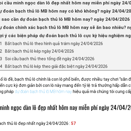
oi cầu minh ngọc dàn lô đẹp nhất hôm nay miễn phí ngày 24/
ự đoán bạch thủ lô MB hôm nay có khó không? ngày 24/04/2
ì sao cần dự đoán bạch thủ lô MB hôm nay? ngày 24/04/2026
ự đoán chính xác bạch thủ lô MB hôm nay sẽ ăn bao nhiêu? 
ợi ý các biện pháp dự đoán bạch thủ lô cực kỳ hiệu nghiệm n
Bắt bạch thủ lô theo hình quả trám ngày 24/04/2026
Bắt bạch thủ lô kép ngày 24/04/2026
Soi cầu bạch thủ theo tổng đề ngày 24/04/2026
Bắt bạch thủ lô kép theo giải đặc biệt ngày 24/04/2026
ố lô đề, bạch thủ lô chính là con lô phổ biến, được nhiều tay chơi “săn đ
iến cực kỳ đơn giản bởi con lô này mang đến tỷ lệ trả thưởng hấp dẫn
ng pháp
dự đoán bạch thủ lô MB hôm nay
hiệu quả mà chúng tôi cung cấp
 minh ngọc dàn lô đẹp nhất hôm nay miễn phí ngày 24/04/
ạch thủ lô đẹp nhất ngày 24/04/2026 :
57