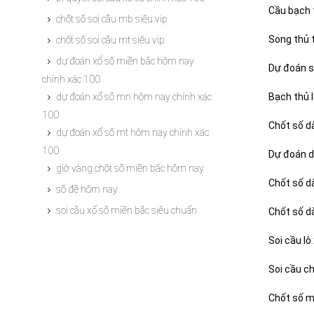
Cầu bạch 
chốt số soi cầu mb siêu vip
Song thủ 
chốt số soi cầu mt siêu vip
dự đoán xổ số miền bắc hôm nay
Dự đoán s
chính xác 100
dự đoán xổ số mn hôm nay chính xác
Bạch thủ 
100
Chốt số d
dự đoán xổ số mt hôm nay chính xác
100
Dự đoán d
giờ vàng chốt số miền bắc hôm nay
Chốt số d
số đề hôm nay
soi cầu xổ số miền bắc siêu chuẩn
Chốt số d
Soi cầu l
Soi cầu c
Chốt số m