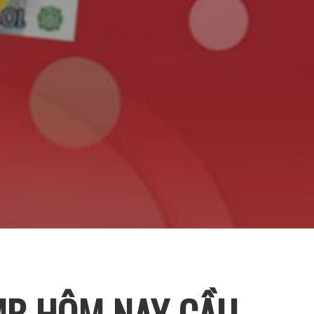
MB HÔM NAY CẦU