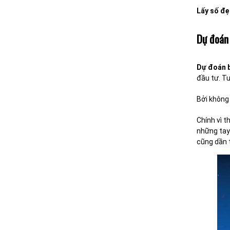
Lấy số đẹ
Dự đoán
Dự đoán b
đầu tư. Tu
Bởi không 
Chính vì t
những tay 
cũng dần 