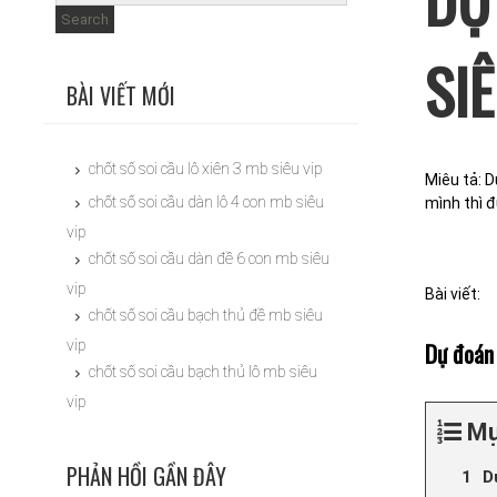
Search
SI
BÀI VIẾT MỚI
chốt số soi cầu lô xiên 3 mb siêu vip
Miêu tả: 
chốt số soi cầu dàn lô 4 con mb siêu
mình thì đ
vip
chốt số soi cầu dàn đề 6 con mb siêu
vip
Bài viết:
chốt số soi cầu bạch thủ đề mb siêu
vip
Dự đoán
chốt số soi cầu bạch thủ lô mb siêu
vip
Mụ
PHẢN HỒI GẦN ĐÂY
D