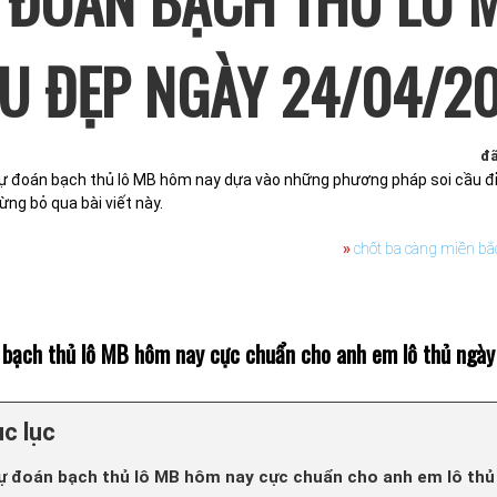
ÊU ĐẸP NGÀY 24/04/2
đã
Dự đoán bạch thủ lô MB hôm nay dựa vào những phương pháp soi cầu đ
ừng bỏ qua bài viết này.
»
chốt ba càng miền bắ
 bạch thủ lô MB hôm nay cực chuẩn cho anh em lô thủ ng
c lục
ự đoán bạch thủ lô MB hôm nay cực chuẩn cho anh em lô thủ